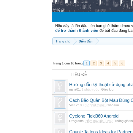
Nếu đây là lần đầu tiên bạn ghé thăm dmec.
để trở thành thành viên
để bắt đầu đăng bá
Trang chủ
Diễn đàn
Trang 1 của 10 trang
1
2
3
4
5
6
→
TIÊU ĐỀ
Hướng dẫn kỹ thuật sử dụng phâ
nana01
,
1 phút trước
,
Giao lưu
Cách Bảo Quản Bột Màu Đúng 
Vietuc190
,
17 phút trước
,
Giao lưu
Cyclone Field360 Android
Drograms
,
Hôm nay lúc 21:42
,
Thông gió t
Couple Tattoos Ideas for Partne