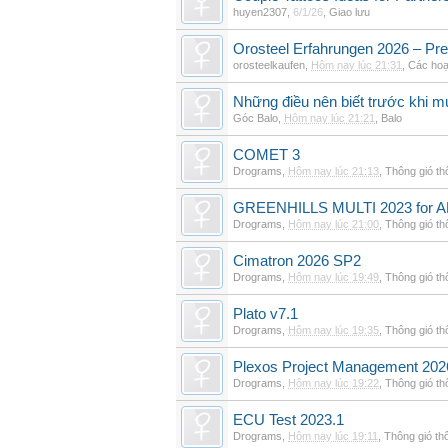
huyen2307
,
6/1/26
,
Giao lưu
Orosteel Erfahrungen 2026 – Pre
orosteelkaufen
,
Hôm nay lúc 21:31
,
Các hoạ
Những điều nên biết trước khi m
Góc Balo
,
Hôm nay lúc 21:21
,
Balo
COMET 3
Drograms
,
Hôm nay lúc 21:13
,
Thông gió t
GREENHILLS MULTI 2023 for 
Drograms
,
Hôm nay lúc 21:00
,
Thông gió t
Cimatron 2026 SP2
Drograms
,
Hôm nay lúc 19:49
,
Thông gió t
Plato v7.1
Drograms
,
Hôm nay lúc 19:35
,
Thông gió t
Plexos Project Management 202
Drograms
,
Hôm nay lúc 19:22
,
Thông gió t
ECU Test 2023.1
Drograms
,
Hôm nay lúc 19:11
,
Thông gió th