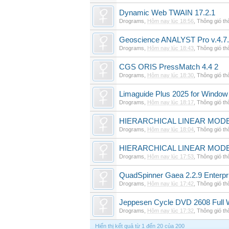
Dynamic Web TWAIN 17.2.1
Drograms
,
Hôm nay lúc 18:56
,
Thông gió t
Geoscience ANALYST Pro v.4.7.
Drograms
,
Hôm nay lúc 18:43
,
Thông gió t
CGS ORIS PressMatch 4.4 2
Drograms
,
Hôm nay lúc 18:30
,
Thông gió t
Limaguide Plus 2025 for Window
Drograms
,
Hôm nay lúc 18:17
,
Thông gió t
HIERARCHICAL LINEAR MODE
Drograms
,
Hôm nay lúc 18:04
,
Thông gió t
HIERARCHICAL LINEAR MOD
Drograms
,
Hôm nay lúc 17:53
,
Thông gió t
QuadSpinner Gaea 2.2.9 Enterpr
Drograms
,
Hôm nay lúc 17:42
,
Thông gió t
Jeppesen Cycle DVD 2608 Full 
Drograms
,
Hôm nay lúc 17:32
,
Thông gió t
Hiển thị kết quả từ 1 đến 20 của 200