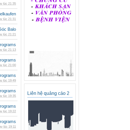
y lúc 21:35
eelkaufen
y lúc 21:31
Góc Balo
y lúc 21:21
rograms
y lúc 21:13
rograms
y lúc 21:00
rograms
y lúc 19:49
rograms
Liên hệ quảng cáo 2
y lúc 19:35
rograms
y lúc 19:22
rograms
y lúc 19:11