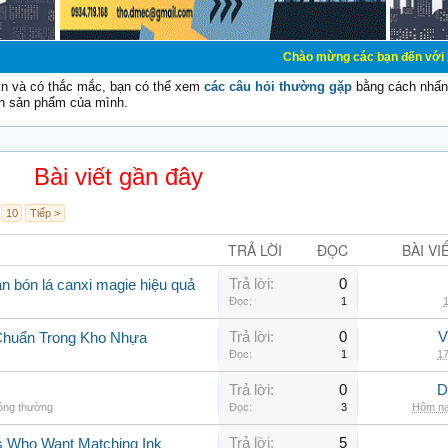
Chào mừng các bạn đến với Diễn đàn Cơ Điệ
vn và có thắc mắc, bạn có thể xem
các câu hỏi thường gặp
bằng cách nhấn 
n sản phẩm của mình.
Bài viết gần đây
10
Tiếp >
TRẢ LỜI
ĐỌC
BÀI VI
Trả lời:
0
n bón lá canxi magie hiệu quả
Đọc:
1
1
Trả lời:
0
V
Chuẩn Trong Kho Nhựa
Đọc:
1
17
Trả lời:
0
D
hông thường
Đọc:
3
Hôm na
Trả lời:
5
rs Who Want Matching Ink