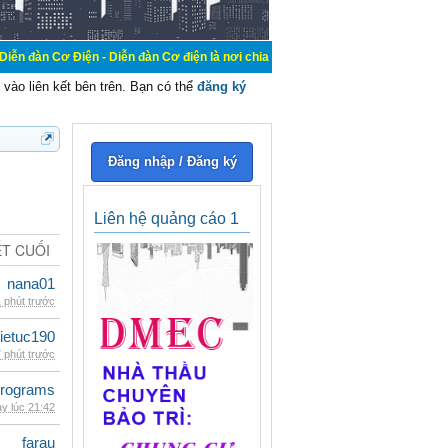
n - Diễn đàn Cơ điện là nơi chia sẽ kiến thức kinh nghiệm trong lãnh vực cơ đ
vào liên kết bên trên. Bạn có thể
đăng ký
Đăng nhập / Đăng ký
Liên hệ quảng cáo 1
ẾT CUỐI
nana01
 phút trước
ietuc190
 phút trước
rograms
y lúc 21:42
farau