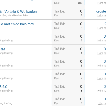
Đọc:
185
Hôm na
Trả lời:
0
orost
is, Vorteile & Wo kaufen
t động dự kiến thực hiện
Đọc:
4
Hôm na
Trả lời:
0
ua một chiếc balo mới
Đọc:
3
Hôm na
Trả lời:
0
D
hông thường
Đọc:
4
Hôm na
Trả lời:
0
D
ARM
hông thường
Đọc:
4
Hôm na
Trả lời:
0
D
hông thường
Đọc:
6
Hôm na
Trả lời:
0
D
hông thường
Đọc:
7
Hôm na
Trả lời:
0
D
6 9.0
hông thường
Đọc:
8
Hôm na
Trả lời:
0
D
ông thường
Đọc:
9
Hôm na