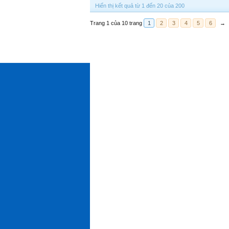
Hiển thị kết quả từ 1 đến 20 của 200
Trang 1 của 10 trang
1
2
3
4
5
6
→