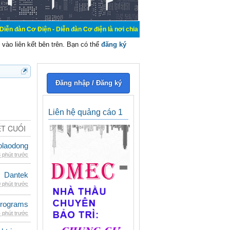
ện - Diễn đàn Cơ điện là nơi chia sẽ kiến thức kinh nghiệm trong lãnh vực cơ đ
vào liên kết bên trên. Bạn có thể
đăng ký
Đăng nhập / Đăng ký
Liên hệ quảng cáo 1
ẾT CUỐI
olaodong
 phút trước
Dantek
 phút trước
rograms
 phút trước