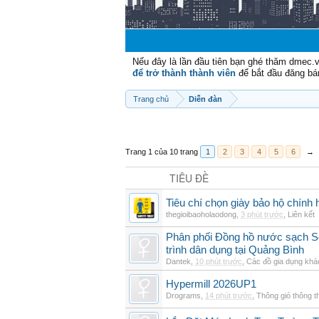
Nếu đây là lần đầu tiên bạn ghé thăm dmec.
để trở thành thành viên
để bắt đầu đăng bá
Trang chủ
Diễn đàn
Trang 1 của 10 trang
1
2
3
4
5
6
→
TIÊU ĐỀ
Tiêu chí chọn giày bảo hộ chính h
thegioibaoholaodong
,
3 phút trước
,
Liên kết
Phân phối Đồng hồ nước sạch Se
trình dân dụng tại Quảng Bình
Dantek
,
10 phút trước
,
Các đồ gia dụng khá
Hypermill 2026UP1
Drograms
,
14 phút trước
,
Thông gió thông 