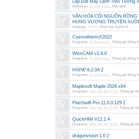
Lắp Đặt Máy Lạnh Treo Tường T
tinhtrieuan
,
14 phút trước
,
Máy lạnh
VĂN HÓA CỘI NGUỒN RỒNG T
HÙNG VƯƠNG TRUYỀN XUỐ
shopoga
,
1/11/23
,
Khoa học huyền bí
CosmothermX2022
Drograms
,
23 phút trước
,
Thông gió thông 
WiseCAM v2.8.0
Drograms
,
45 phút trước
,
Thông gió thông 
HSPiP 6.2.04 2
Drograms
,
54 phút trước
,
Thông gió thông 
Maplesoft Maple 2026 x64
Drograms
,
Hôm nay lúc 07:16
,
Thông gió t
PlanSwift Pro 11.0.0.129 2
Drograms
,
Hôm nay lúc 07:06
,
Thông gió t
QuickHMI V12.1.4
Drograms
,
Hôm nay lúc 06:57
,
Thông gió t
dragonvision 1.0 2