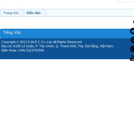
Trang chủ
Diễn đàn
Tiếng Việt
Copyright © 2013 D.M.E.C Co.,Ltd, All Rights Reserved.
Địa chỉ: K190 Lê Duẩn, P. Tân chính, Q. Thanh Khê, Thp. Đà Nẵng, Việt Nam.
Điện thoại: (+84) 5113752506