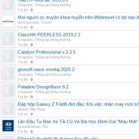
Hatch PneuCalc v8.0.3 2
Drograms
,
Thông gió thông thường
Trả lời:
0
Mọi người ơi, truyện khoa huyễn trên Webnovel có bộ nào
doctruyenonlz
,
Truyện
Trả lời:
0
ClassNK PEERLESS 2019.2 2
Drograms
,
Thông gió thông thường
Trả lời:
0
Catalyst Professional v.3.3.5
Drograms
,
Thông gió thông thường
Trả lời:
0
geosoft oasis montaj 2025 2
Drograms
,
Thông gió thông thường
Trả lời:
0
Paladine DesignBase 6.2
Drograms
,
Thông gió thông thường
Trả lời:
0
Đập hộp Galaxy Z Fold8 đợt đầu: Khi việc nhận máy mới tr
pthao6
,
Điện thoại
Trả lời:
0
Lần Đầu Tự Bán Xe Tải Cũ Và Bài Học Định Giá "Máu Mặt"
hyundaiviethan
,
Ôtô
Trả lời:
0