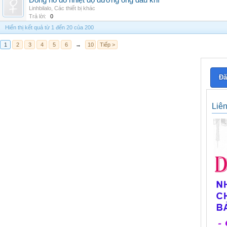
Đồng hồ đo nhiệt độ đường ống dầu khí
Linhbilalo
,
Các thiết bị khác
Trả lời:
0
Hiển thị kết quả từ 1 đến 20 của 200
1
2
3
4
5
6
→
10
Tiếp >
Đă
Liê