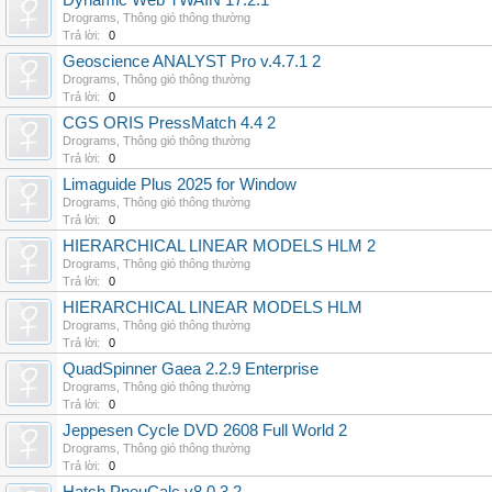
Dynamic Web TWAIN 17.2.1
Drograms
,
Thông gió thông thường
Trả lời:
0
Geoscience ANALYST Pro v.4.7.1 2
Drograms
,
Thông gió thông thường
Trả lời:
0
CGS ORIS PressMatch 4.4 2
Drograms
,
Thông gió thông thường
Trả lời:
0
Limaguide Plus 2025 for Window
Drograms
,
Thông gió thông thường
Trả lời:
0
HIERARCHICAL LINEAR MODELS HLM 2
Drograms
,
Thông gió thông thường
Trả lời:
0
HIERARCHICAL LINEAR MODELS HLM
Drograms
,
Thông gió thông thường
Trả lời:
0
QuadSpinner Gaea 2.2.9 Enterprise
Drograms
,
Thông gió thông thường
Trả lời:
0
Jeppesen Cycle DVD 2608 Full World 2
Drograms
,
Thông gió thông thường
Trả lời:
0