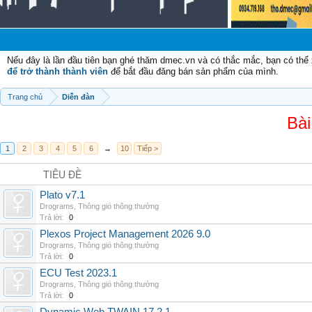
Ch
Nếu đây là lần đầu tiên bạn ghé thăm dmec.vn và có thắc mắc, bạn có th
để trở thành thành viên
để bắt đầu đăng bán sản phẩm của mình.
Trang chủ
Diễn đàn
Bài
1
2
3
4
5
6
→
10
Tiếp >
TIÊU ĐỀ
Plato v7.1
Drograms
,
Thông gió thông thường
Trả lời:
0
Plexos Project Management 2026 9.0
Drograms
,
Thông gió thông thường
Trả lời:
0
ECU Test 2023.1
Drograms
,
Thông gió thông thường
Trả lời:
0