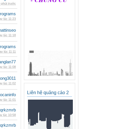
 phút trước
rograms
y lúc 11:23
hattinseo
y lúc 11:18
rograms
y lúc 11:11
anglan77
y lúc 11:08
udong3011
y lúc 11:02
Liên hệ quảng cáo 2
ocaninfo
y lúc 11:01
qrkzmrb
y lúc 10:58
qrkzmrb