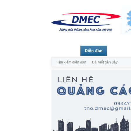
Trang chủ
Diễn đàn
Thành vi
Tìm kiếm diễn đàn
Bài viết gần đây