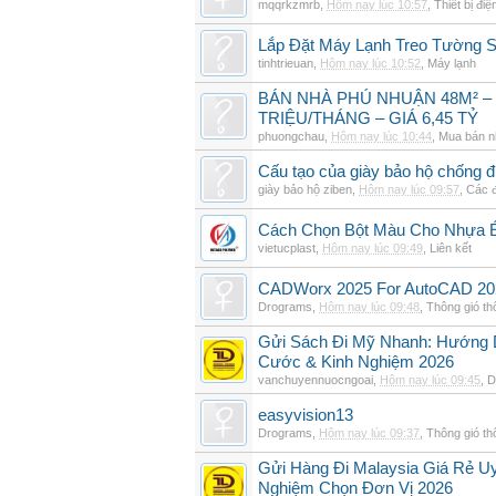
mqqrkzmrb
,
Hôm nay lúc 10:57
,
Thiết bị điệ
Lắp Đặt Máy Lạnh Treo Tường
tinhtrieuan
,
Hôm nay lúc 10:52
,
Máy lạnh
BÁN NHÀ PHÚ NHUẬN 48M² –
TRIỆU/THÁNG – GIÁ 6,45 TỶ
phuongchau
,
Hôm nay lúc 10:44
,
Mua bán n
Cấu tạo của giày bảo hộ chống đ
giày bảo hộ ziben
,
Hôm nay lúc 09:57
,
Các đ
Cách Chọn Bột Màu Cho Nhựa 
vietucplast
,
Hôm nay lúc 09:49
,
Liên kết
CADWorx 2025 For AutoCAD 20
Drograms
,
Hôm nay lúc 09:48
,
Thông gió t
Gửi Sách Đi Mỹ Nhanh: Hướng Dẫ
Cước & Kinh Nghiệm 2026
vanchuyennuocngoai
,
Hôm nay lúc 09:45
,
D
easyvision13
Drograms
,
Hôm nay lúc 09:37
,
Thông gió t
Gửi Hàng Đi Malaysia Giá Rẻ Uy
Nghiệm Chọn Đơn Vị 2026