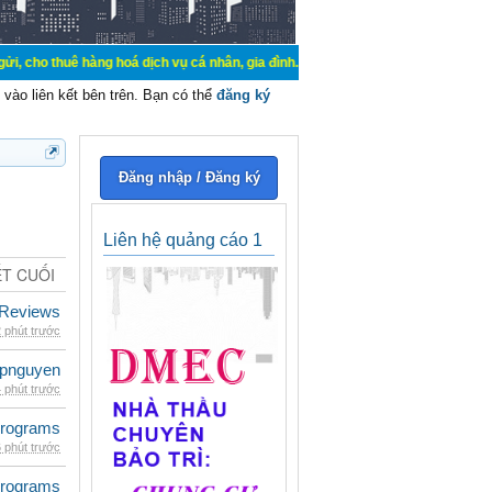
hàng hoá dịch vụ cá nhân, gia đình. Mua bán, ký gửi, cho thuê thiết bị hệ thố
vào liên kết bên trên. Bạn có thể
đăng ký
Đăng nhập / Đăng ký
Liên hệ quảng cáo 1
ẾT CUỐI
 Reviews
 phút trước
epnguyen
 phút trước
rograms
 phút trước
rograms