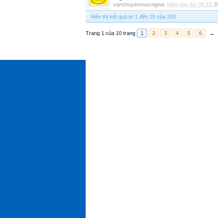
vanchuyennuocngoai
,
Hôm nay lúc 09:33
,
D
Hiển thị kết quả từ 1 đến 20 của 200
Trang 1 của 10 trang
1
2
3
4
5
6
→