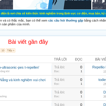
ia sẽ kiến thức kinh nghiệm trong lãnh vực cơ điện, mua bán, ký gửi, cho thuê 
vn và có thắc mắc, bạn có thể xem
các câu hỏi thường gặp
bằng cách nhấn 
n sản phẩm của mình.
Bài viết gần đây
10
Tiếp >
TRẢ LỜI
ĐỌC
BÀI VI
Trả lời:
0
Repellio
-ultrasonic-pes t-repeller/
hông khí
Đọc:
1
12
Trả lời:
0
todi
 Nẵng và kinh nghiệm vui chơi
Đọc:
1
24
Trả lời:
0
D
thường
Đọc:
1
36
Trả lời:
0
D