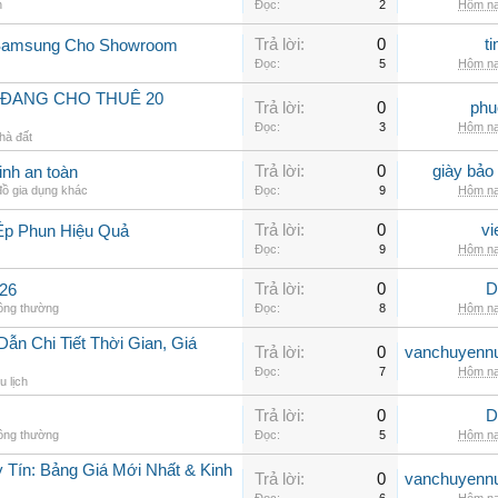
n
Đọc:
2
Hôm na
Trả lời:
0
t
 Samsung Cho Showroom
Đọc:
5
Hôm na
 ĐANG CHO THUÊ 20
Trả lời:
0
phu
Đọc:
3
Hôm na
hà đất
Trả lời:
0
giày bảo
inh an toàn
ồ gia dụng khác
Đọc:
9
Hôm na
Trả lời:
0
vi
Ép Phun Hiệu Quả
Đọc:
9
Hôm na
Trả lời:
0
D
26
hông thường
Đọc:
8
Hôm na
n Chi Tiết Thời Gian, Giá
Trả lời:
0
vanchuyenn
Đọc:
7
Hôm na
u lịch
Trả lời:
0
D
hông thường
Đọc:
5
Hôm na
 Tín: Bảng Giá Mới Nhất & Kinh
Trả lời:
0
vanchuyenn