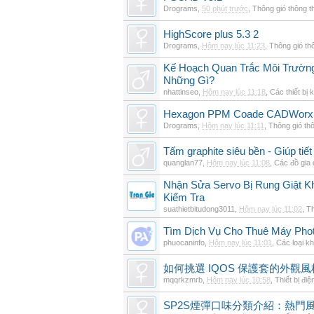
Drograms
,
50 phút trước
,
Thông gió thông 
HighScore plus 5.3 2
Drograms
,
Hôm nay lúc 11:23
,
Thông gió th
Kế Hoạch Quan Trắc Môi Trườn
Những Gì?
nhattinseo
,
Hôm nay lúc 11:18
,
Các thiết bị 
Hexagon PPM Coade CADWorx 
Drograms
,
Hôm nay lúc 11:11
,
Thông gió th
Tấm graphite siêu bền - Giúp tiết
quanglan77
,
Hôm nay lúc 11:08
,
Các đồ gia
Nhận Sửa Servo Bị Rung Giật K
Kiểm Tra
suathietbitudong3011
,
Hôm nay lúc 11:02
,
Th
Tìm Dịch Vụ Cho Thuê Máy Phot
phuocaninfo
,
Hôm nay lúc 11:01
,
Các loại k
如何挑選 IQOS 保護套的外觀
mqqrkzmrb
,
Hôm nay lúc 10:58
,
Thiết bị điệ
SP2S煙彈口味分類介紹：熱門