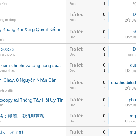
thường
Đọc:
1
50
Trả lời:
0
D
ông thường
Đọc:
2
Hôm na
g Không Khí Xung Quanh Gồm
Trả lời:
0
n
Đọc:
2
Hôm na
khác
Trả lời:
0
D
2025 2
ông thường
Đọc:
1
Hôm na
Trả lời:
0
qu
 kiệm chi phí và tăng năng suất
 dụng khác
Đọc:
1
Hôm na
hi Chạy, 8 Nguyên Nhân Cần
Trả lời:
0
suathietbit
Đọc:
2
Hôm na
iết bị điện
Trả lời:
0
phu
ocopy tại Thông Tây Hội Uy Tín
hác
Đọc:
2
Hôm na
Trả lời:
0
mq
風格：極簡、潮流與商務
n
Đọc:
2
Hôm na
Trả lời:
0
mq
風味一次了解