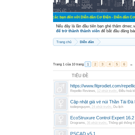
Chào mừng các bạn đến với Diễn đàn Cơ Điện - Diễn đàn Cơ điện là nơi ch
Nếu đây là lần đầu tiên bạn ghé thăm dmec.
để trở thành thành viên
để bắt đầu đăng bá
Trang chủ
Diễn đàn
Trang 1 của 10 trang
1
2
3
4
5
6
→
TIÊU ĐỀ
https://www.fitprodiet.com/repellio
Repellio Reviews
,
12 phút trước
,
Điều hoà k
Cập nhật giá vé núi Thần Tài Đà
todiepnguyen
,
24 phút trước
,
Du lịch
EcoStruxure Control Expert 16.2
Drograms
,
36 phút trước
,
Thông gió thông 
PSCAD v5.1