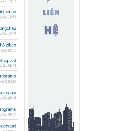
y lúc 10:57
inhtrieuan
y lúc 10:52
ongchau
y lúc 10:44
 hộ ziben
y lúc 09:57
etucplast
y lúc 09:49
rograms
y lúc 09:48
uocngoai
y lúc 09:45
rograms
y lúc 09:37
uocngoai