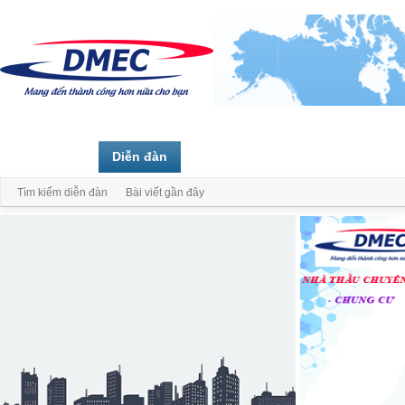
Trang chủ
Diễn đàn
Thành viên
Tìm kiếm diễn đàn
Bài viết gần đây