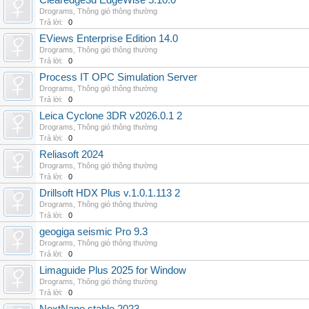
Clearedge3d EdgeWise 5.10.0
Drograms
,
Thông gió thông thường
Trả lời:
0
EViews Enterprise Edition 14.0
Drograms
,
Thông gió thông thường
Trả lời:
0
Process IT OPC Simulation Server
Drograms
,
Thông gió thông thường
Trả lời:
0
Leica Cyclone 3DR v2026.0.1 2
Drograms
,
Thông gió thông thường
Trả lời:
0
Reliasoft 2024
Drograms
,
Thông gió thông thường
Trả lời:
0
Drillsoft HDX Plus v.1.0.1.113 2
Drograms
,
Thông gió thông thường
Trả lời:
0
geogiga seismic Pro 9.3
Drograms
,
Thông gió thông thường
Trả lời:
0
Limaguide Plus 2025 for Window
Drograms
,
Thông gió thông thường
Trả lời:
0