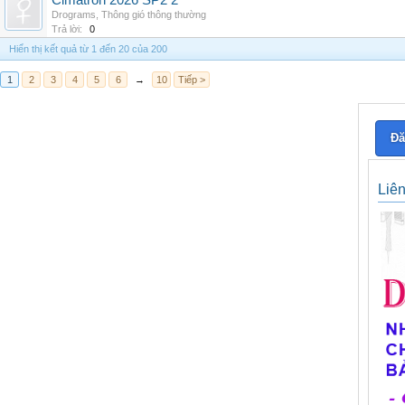
Cimatron 2026 SP2 2
Drograms
,
Thông gió thông thường
Trả lời:
0
Hiển thị kết quả từ 1 đến 20 của 200
1
2
3
4
5
6
→
10
Tiếp >
Đă
Liê