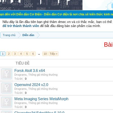
 Diễn đàn Cơ Điện - Diễn đàn Cơ điện là nơi chia sẽ kiến thức kinh nghiệm tron
Nếu đây là lần đầu tiên bạn ghé thăm dmec.vn và có thắc mắc, bạn có th
để trở thành thành viên
để bắt đầu đăng bán sản phẩm của mình.
Trang chủ
Diễn đàn
Bài
1
2
3
4
5
6
→
10
Tiếp >
TIÊU ĐỀ
Forsk Atoll 3.6 x64
Drograms
,
Thông gió thông thường
Trả lời:
0
Openwind 2024 v2.0
Drograms
,
Thông gió thông thường
Trả lời:
0
Meta Imaging Series MetaMorph
Drograms
,
Thông gió thông thường
Trả lời:
0