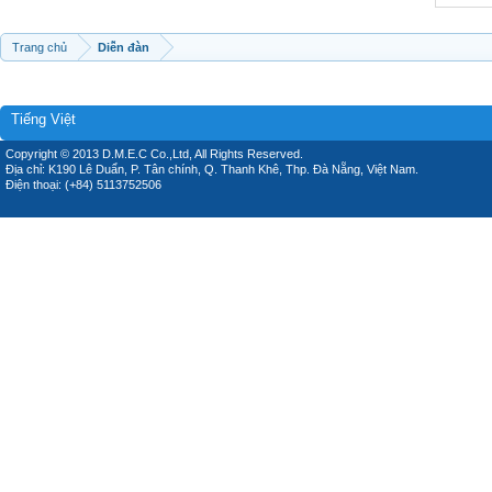
Trang chủ
Diễn đàn
Tiếng Việt
Copyright © 2013 D.M.E.C Co.,Ltd, All Rights Reserved.
Địa chỉ: K190 Lê Duẩn, P. Tân chính, Q. Thanh Khê, Thp. Đà Nẵng, Việt Nam.
Điện thoại: (+84) 5113752506