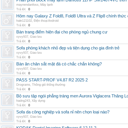
Phân phối block máy lạnh Danfoss 12HP SM148T4VC trên t
maynendanfoss
,
Máy lạnh
Trả lời:
0
Hôm nay Galaxy Z Fold8, Fold8 Ultra và Z Flip8 chính thức
hale121102
,
Điện thoại Android
Trả lời:
0
Bàn trang điểm hiện đại cho phòng ngủ chung cư
vyvy937
,
Giao lưu
Trả lời:
0
Sofa phòng khách nhỏ đẹp và tiện dụng cho gia đình trẻ
vyvy937
,
Giao lưu
Trả lời:
0
Bàn ăn chân sắt mặt đá có chắc chắn không?
vyvy937
,
Giao lưu
Trả lời:
0
PASS START-PROF V4.87 R2 2025 2
Drograms
,
Thông gió thông thường
Trả lời:
0
Bộ sưu tập ngói phẳng tráng men Aurora Viglacera Thăng L
hadng243
,
Xây dựng
Trả lời:
0
Sofa da công nghiệp và sofa nỉ nên chọn loại nào?
vyvy937
,
Giao lưu
Trả lời:
0