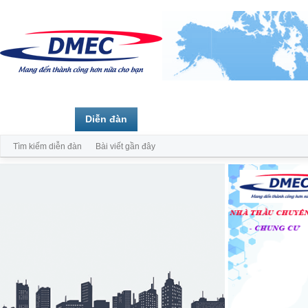
Trang chủ
Diễn đàn
Thành viên
Tìm kiếm diễn đàn
Bài viết gần đây