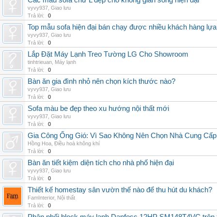
Các mẫu sofa chữ L đẹp cho không gian sống hiện đại
vyvy937
,
Giao lưu
Trả lời:
0
Top mẫu sofa hiện đại bán chạy được nhiều khách hàng lự
vyvy937
,
Giao lưu
Trả lời:
0
Lắp Đặt Máy Lạnh Treo Tường LG Cho Showroom
tinhtrieuan
,
Máy lạnh
Trả lời:
0
Bàn ăn gia đình nhỏ nên chọn kích thước nào?
vyvy937
,
Giao lưu
Trả lời:
0
Sofa màu be đẹp theo xu hướng nội thất mới
vyvy937
,
Giao lưu
Trả lời:
0
Gia Công Ống Gió: Vì Sao Không Nên Chọn Nhà Cung Cấp
Hồng Hoa
,
Điều hoà không khí
Trả lời:
0
Bàn ăn tiết kiệm diện tích cho nhà phố hiện đại
vyvy937
,
Giao lưu
Trả lời:
0
Thiết kế homestay sân vườn thế nào để thu hút du khách?
FamInterior
,
Nội thất
Trả lời:
0