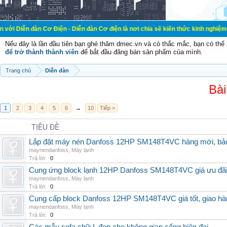
 Cơ Điện - Diễn đàn Cơ điện là nơi chia sẽ kiến thức kinh nghiệm trong lãnh v
Nếu đây là lần đầu tiên bạn ghé thăm dmec.vn và có thắc mắc, bạn có th
để trở thành thành viên
để bắt đầu đăng bán sản phẩm của mình.
Trang chủ
Diễn đàn
Bài
1
2
3
4
5
6
→
10
Tiếp >
TIÊU ĐỀ
Lắp đặt máy nén Danfoss 12HP SM148T4VC hàng mới, bảo 
maynendanfoss
,
Máy lạnh
Trả lời:
0
Cung ứng block lạnh 12HP Danfoss SM148T4VC giá ưu đãi, 
maynendanfoss
,
Máy lạnh
Trả lời:
0
Cung cấp block Danfoss 12HP SM148T4VC giá tốt, giao hàng
maynendanfoss
,
Máy lạnh
Trả lời:
0