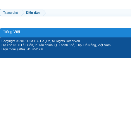
Trang chủ
Diễn đàn
Tiếng Việt
Copyright © 2013 D.M.E.C Co.,Ltd, All Rights Reserved.
Địa chỉ: K190 Lê Duẩn, P. Tân chính, Q. Thanh Khê, Thp. Đà Nẵng, Việt Nam.
Điện thoại: (+84) 5113752506