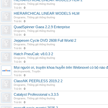
HIERARCHICAL LINEAR MODELS HLM 2
Drograms
,
Thông gió thông thường
Trả lời:
0
HIERARCHICAL LINEAR MODELS HLM
Drograms
,
Thông gió thông thường
Trả lời:
0
QuadSpinner Gaea 2.2.9 Enterprise
Drograms
,
Thông gió thông thường
Trả lời:
0
Jeppesen Cycle DVD 2608 Full World 2
Drograms
,
Thông gió thông thường
Trả lời:
0
Hatch PneuCalc v8.0.3 2
Drograms
,
Thông gió thông thường
Trả lời:
0
Mọi người ơi, truyện khoa huyễn trên Webnovel có bộ nào
doctruyenonlz
,
Truyện
Trả lời:
0
ClassNK PEERLESS 2019.2 2
Drograms
,
Thông gió thông thường
Trả lời:
0
Catalyst Professional v.3.3.5
Drograms
,
Thông gió thông thường
Trả lời:
0