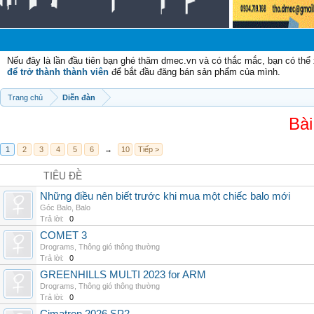
Chào
Nếu đây là lần đầu tiên bạn ghé thăm dmec.vn và có thắc mắc, bạn có th
để trở thành thành viên
để bắt đầu đăng bán sản phẩm của mình.
Trang chủ
Diễn đàn
Bài
1
2
3
4
5
6
→
10
Tiếp >
TIÊU ĐỀ
Những điều nên biết trước khi mua một chiếc balo mới
Góc Balo
,
Balo
Trả lời:
0
COMET 3
Drograms
,
Thông gió thông thường
Trả lời:
0
GREENHILLS MULTI 2023 for ARM
Drograms
,
Thông gió thông thường
Trả lời:
0