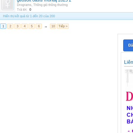
geosoft oasis montaj 2025 2
Drograms
,
Thông gió thông thường
Trả lời:
0
Hiển thị kết quả từ 1 đến 20 của 200
1
2
3
4
5
6
→
10
Tiếp >
Đă
Liê