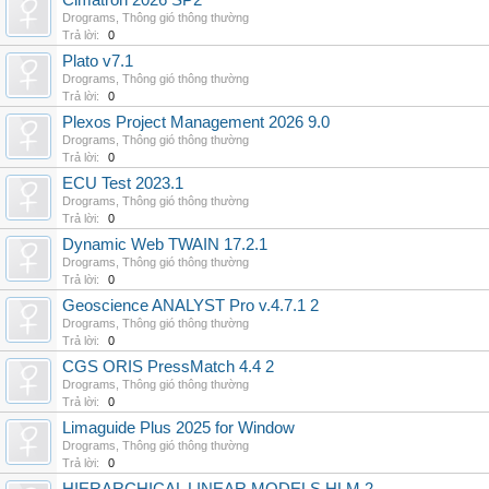
Cimatron 2026 SP2
Drograms
,
Thông gió thông thường
Trả lời:
0
Plato v7.1
Drograms
,
Thông gió thông thường
Trả lời:
0
Plexos Project Management 2026 9.0
Drograms
,
Thông gió thông thường
Trả lời:
0
ECU Test 2023.1
Drograms
,
Thông gió thông thường
Trả lời:
0
Dynamic Web TWAIN 17.2.1
Drograms
,
Thông gió thông thường
Trả lời:
0
Geoscience ANALYST Pro v.4.7.1 2
Drograms
,
Thông gió thông thường
Trả lời:
0
CGS ORIS PressMatch 4.4 2
Drograms
,
Thông gió thông thường
Trả lời:
0
Limaguide Plus 2025 for Window
Drograms
,
Thông gió thông thường
Trả lời:
0