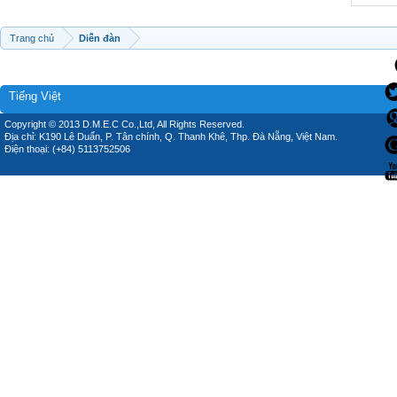
Trang chủ
Diễn đàn
Tiếng Việt
Copyright © 2013 D.M.E.C Co.,Ltd, All Rights Reserved.
Địa chỉ: K190 Lê Duẩn, P. Tân chính, Q. Thanh Khê, Thp. Đà Nẵng, Việt Nam.
Điện thoại: (+84) 5113752506