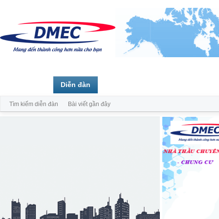
Trang chủ
Diễn đàn
Thành viên
Tìm kiếm diễn đàn
Bài viết gần đây