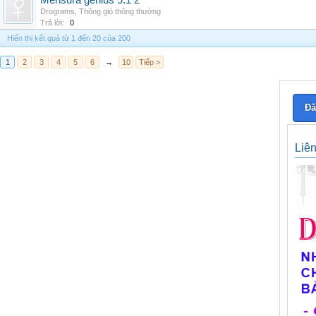
Mensura genius 9.1 2
Drograms
,
Thông gió thông thường
Trả lời:
0
Hiển thị kết quả từ 1 đến 20 của 200
1
2
3
4
5
6
→
10
Tiếp >
Đă
Liê