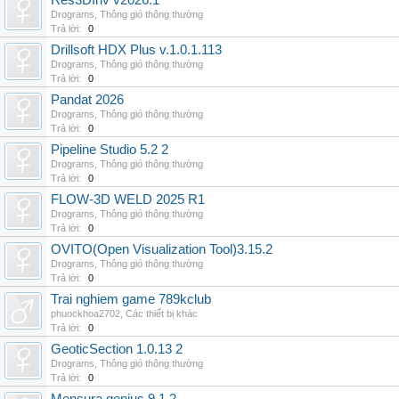
Res3DInv v2026.1
Drograms
,
Thông gió thông thường
Trả lời:
0
Drillsoft HDX Plus v.1.0.1.113
Drograms
,
Thông gió thông thường
Trả lời:
0
Pandat 2026
Drograms
,
Thông gió thông thường
Trả lời:
0
Pipeline Studio 5.2 2
Drograms
,
Thông gió thông thường
Trả lời:
0
FLOW-3D WELD 2025 R1
Drograms
,
Thông gió thông thường
Trả lời:
0
OVITO(Open Visualization Tool)3.15.2
Drograms
,
Thông gió thông thường
Trả lời:
0
Trai nghiem game 789kclub
phuockhoa2702
,
Các thiết bị khác
Trả lời:
0
GeoticSection 1.0.13 2
Drograms
,
Thông gió thông thường
Trả lời:
0