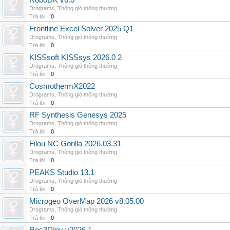
RoboDK v6.0
Drograms
,
Thông gió thông thường
Trả lời:
0
Frontline Excel Solver 2025 Q1
Drograms
,
Thông gió thông thường
Trả lời:
0
KISSsoft KISSsys 2026.0 2
Drograms
,
Thông gió thông thường
Trả lời:
0
CosmothermX2022
Drograms
,
Thông gió thông thường
Trả lời:
0
RF Synthesis Genesys 2025
Drograms
,
Thông gió thông thường
Trả lời:
0
Filou NC Gorilla 2026.03.31
Drograms
,
Thông gió thông thường
Trả lời:
0
PEAKS Studio 13.1
Drograms
,
Thông gió thông thường
Trả lời:
0
Microgeo OverMap 2026 v8.05.00
Drograms
,
Thông gió thông thường
Trả lời:
0