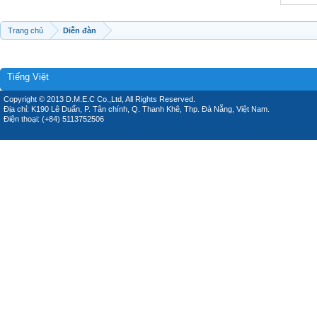
Trang chủ
Diễn đàn
Tiếng Việt
Copyright © 2013 D.M.E.C Co.,Ltd, All Rights Reserved.
Địa chỉ: K190 Lê Duẩn, P. Tân chính, Q. Thanh Khê, Thp. Đà Nẵng, Việt Nam.
Điện thoại: (+84) 5113752506