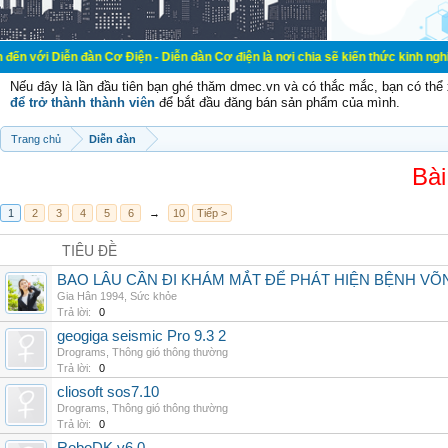
 đàn Cơ Điện - Diễn đàn Cơ điện là nơi chia sẽ kiến thức kinh nghiệm trong lãn
Nếu đây là lần đầu tiên bạn ghé thăm dmec.vn và có thắc mắc, bạn có th
để trở thành thành viên
để bắt đầu đăng bán sản phẩm của mình.
Trang chủ
Diễn đàn
Bài
1
2
3
4
5
6
→
10
Tiếp >
TIÊU ĐỀ
BAO LÂU CẦN ĐI KHÁM MẮT ĐỂ PHÁT HIỆN BỆNH V
Gia Hân 1994
,
Sức khỏe
Trả lời:
0
geogiga seismic Pro 9.3 2
Drograms
,
Thông gió thông thường
Trả lời:
0
cliosoft sos7.10
Drograms
,
Thông gió thông thường
Trả lời:
0