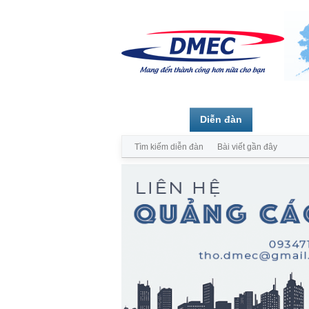
Trang chủ
Diễn đàn
Thành vi
Tìm kiếm diễn đàn
Bài viết gần đây