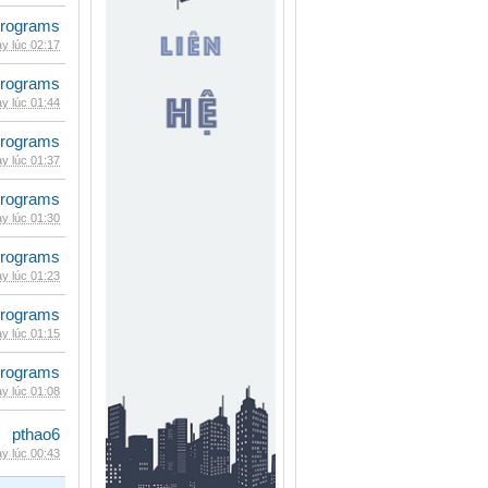
rograms
y lúc 02:17
rograms
y lúc 01:44
rograms
y lúc 01:37
rograms
y lúc 01:30
rograms
y lúc 01:23
rograms
y lúc 01:15
rograms
y lúc 01:08
pthao6
y lúc 00:43