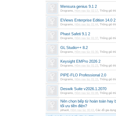
Mensura genius 9.1 2
Drograms
,
Hôm nay lúc 02:17
,
Thông gió t
EViews Enterprise Edition 14.0 2
Drograms
,
Hôm nay lúc 01:44
,
Thông gió t
Phast Safeti 9.1 2
Drograms
,
Hôm nay lúc 01:37
,
Thông gió t
GL Studio++ 8.2
Drograms
,
Hôm nay lúc 01:30
,
Thông gió t
Keysight EMPro 2026 2
Drograms
,
Hôm nay lúc 01:23
,
Thông gió t
PIPE-FLO Professional 2.0
Drograms
,
Hôm nay lúc 01:15
,
Thông gió t
Deswik Suite v2026.1.2070
Drograms
,
Hôm nay lúc 01:08
,
Thông gió t
Nên chọn bếp từ hoàn toàn hay b
tối ưu tiền điện?
pthao6
,
Hôm nay lúc 00:43
,
Các đồ gia dụn