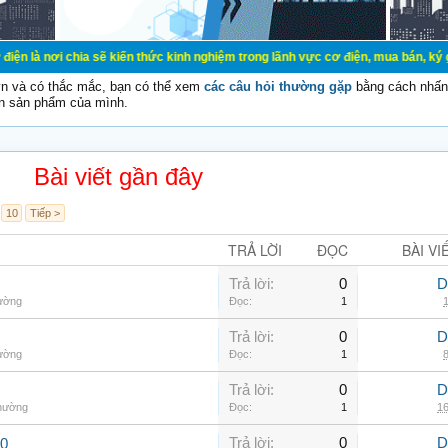
ia sẽ kiến thức kinh nghiệm trong lãnh vực cơ điện, mua bán, ký gửi, cho thuê 
vn và có thắc mắc, bạn có thể xem
các câu hỏi thường gặp
bằng cách nhấn 
n sản phẩm của mình.
Bài viết gần đây
10
Tiếp >
TRẢ LỜI
ĐỌC
BÀI VI
Trả lời:
0
D
hường
Đọc:
1
1
Trả lời:
0
D
hường
Đọc:
1
8
Trả lời:
0
D
thường
Đọc:
1
16
Trả lời:
0
D
00