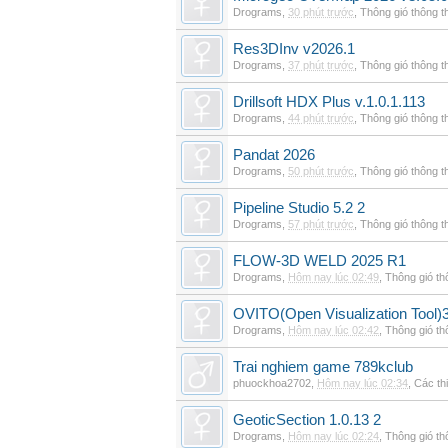
Drograms
,
30 phút trước
,
Thông gió thông 
Res3DInv v2026.1
Drograms
,
37 phút trước
,
Thông gió thông 
Drillsoft HDX Plus v.1.0.1.113
Drograms
,
44 phút trước
,
Thông gió thông 
Pandat 2026
Drograms
,
50 phút trước
,
Thông gió thông 
Pipeline Studio 5.2 2
Drograms
,
57 phút trước
,
Thông gió thông 
FLOW-3D WELD 2025 R1
Drograms
,
Hôm nay lúc 02:49
,
Thông gió t
OVITO(Open Visualization Tool)3
Drograms
,
Hôm nay lúc 02:42
,
Thông gió t
Trai nghiem game 789kclub
phuockhoa2702
,
Hôm nay lúc 02:34
,
Các thi
GeoticSection 1.0.13 2
Drograms
,
Hôm nay lúc 02:24
,
Thông gió t