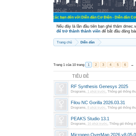
Chào mừng các bạn đến với Diễn đàn Cơ Điện - Diễn đàn Cơ điện là nơi ch
Nếu đây là lần đầu tiên bạn ghé thăm dmec.
để trở thành thành viên
để bắt đầu đăng bá
Trang chủ
Diễn đàn
Trang 1 của 10 trang
1
2
3
4
5
6
→
TIÊU ĐỀ
RF Synthesis Genesys 2025
Drograms
,
1 phút trước
,
Thông gió thông t
Filou NC Gorilla 2026.03.31
Drograms
,
8 phút trước
,
Thông gió thông t
PEAKS Studio 13.1
Drograms
,
16 phút trước
,
Thông gió thông 
Microgeo OverMap 2026 v8.05.