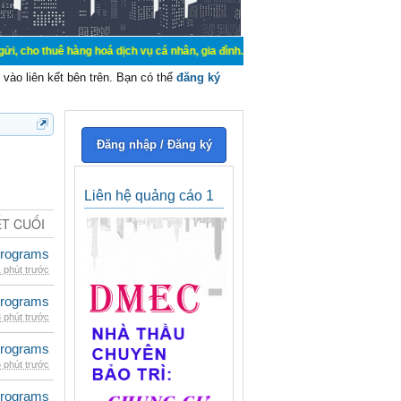
hàng hoá dịch vụ cá nhân, gia đình. Mua bán, ký gửi, cho thuê thiết bị hệ thố
vào liên kết bên trên. Bạn có thể
đăng ký
Đăng nhập / Đăng ký
Liên hệ quảng cáo 1
ẾT CUỐI
rograms
 phút trước
rograms
 phút trước
rograms
 phút trước
rograms