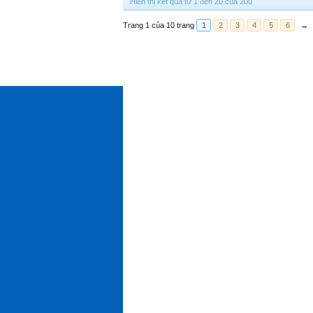
Hiển thị kết quả từ 1 đến 20 của 200
Trang 1 của 10 trang
1
2
3
4
5
6
→