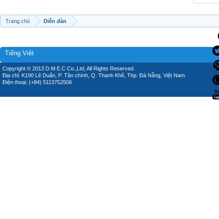
Trang chủ
Diễn đàn
Tiếng Việt
Copyright © 2013 D.M.E.C Co.,Ltd, All Rights Reserved.
Địa chỉ: K190 Lê Duẩn, P. Tân chính, Q. Thanh Khê, Thp. Đà Nẵng, Việt Nam.
Điện thoại: (+84) 5113752506