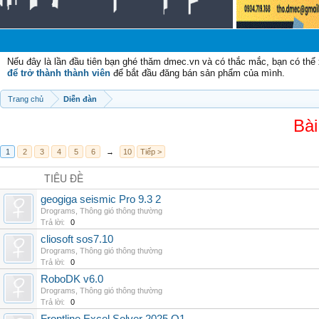
Nếu đây là lần đầu tiên bạn ghé thăm dmec.vn và có thắc mắc, bạn có th
để trở thành thành viên
để bắt đầu đăng bán sản phẩm của mình.
Trang chủ
Diễn đàn
Bài
1
2
3
4
5
6
→
10
Tiếp >
TIÊU ĐỀ
geogiga seismic Pro 9.3 2
Drograms
,
Thông gió thông thường
Trả lời:
0
cliosoft sos7.10
Drograms
,
Thông gió thông thường
Trả lời:
0
RoboDK v6.0
Drograms
,
Thông gió thông thường
Trả lời:
0