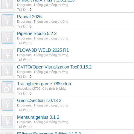
Drillsoft HDX Plus v.1.0.1.113
Drograms
,
Thông gió thông thường
Trả lời:
0
Pandat 2026
Drograms
,
Thông gió thông thường
Trả lời:
0
Pipeline Studio 5.2 2
Drograms
,
Thông gió thông thường
Trả lời:
0
FLOW-3D WELD 2025 R1
Drograms
,
Thông gió thông thường
Trả lời:
0
OVITO(Open Visualization Tool)3.15.2
Drograms
,
Thông gió thông thường
Trả lời:
0
Trai nghiem game 789kclub
phuockhoa2702
,
Các thiết bị khác
Trả lời:
0
GeoticSection 1.0.13 2
Drograms
,
Thông gió thông thường
Trả lời:
0
Mensura genius 9.1 2
Drograms
,
Thông gió thông thường
Trả lời:
0