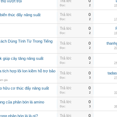
Trả lời:
0
thọ vượt trội
Đọc:
2
15
Trả lời:
0
biển thúc đẩy năng suất
Đọc:
2
17
Trả lời:
0
Đọc:
2
19
Cách Dùng Tính Từ Trong Tiếng
Trả lời:
0
thanh
Đọc:
2
20
Trả lời:
0
k giúp cây tăng năng suất
Đọc:
2
24
ích hợp lõi Ion kiềm hỗ trợ bảo
Trả lời:
0
tadas
Đọc:
3
27
am gia
Trả lời:
0
o hữu cơ thúc đẩy năng suất
Đọc:
2
32
Trả lời:
0
ụng của phân bón lá amino
Đọc:
3
38
Trả lời:
0
rong phân bón lá là gì?