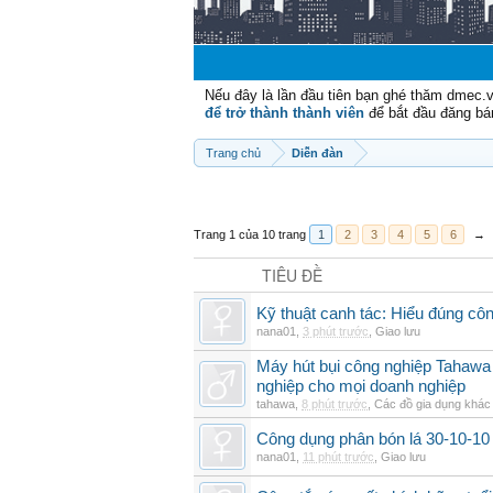
Nếu đây là lần đầu tiên bạn ghé thăm dmec.
để trở thành thành viên
để bắt đầu đăng bá
Trang chủ
Diễn đàn
Trang 1 của 10 trang
1
2
3
4
5
6
→
TIÊU ĐỀ
Kỹ thuật canh tác: Hiểu đúng cô
nana01
,
3 phút trước
,
Giao lưu
Máy hút bụi công nghiệp Tahawa 
nghiệp cho mọi doanh nghiệp
tahawa
,
8 phút trước
,
Các đồ gia dụng khác
Công dụng phân bón lá 30-10-10 
nana01
,
11 phút trước
,
Giao lưu