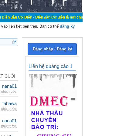
ện - Diễn đàn Cơ điện là nơi chia sẽ kiến thức kinh nghiệm trong lãnh vực cơ 
vào liên kết bên trên. Bạn có thể
đăng ký
Đăng nhập / Đăng ký
Liên hệ quảng cáo 1
ẾT CUỐI
nana01
 phút trước
tahawa
 phút trước
nana01
 phút trước