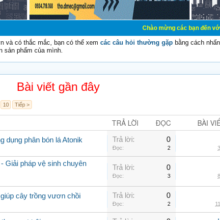
Chào mừng các bạn đến với Diễn đàn Cơ Đi
vn và có thắc mắc, bạn có thể xem
các câu hỏi thường gặp
bằng cách nhấn 
n sản phẩm của mình.
Bài viết gần đây
10
Tiếp >
TRẢ LỜI
ĐỌC
BÀI VI
Trả lời:
0
ng dụng phân bón lá Atonik
Đọc:
2
3
- Giải pháp vệ sinh chuyên
Trả lời:
0
Đọc:
3
8
Trả lời:
0
giúp cây trồng vươn chồi
Đọc:
2
11