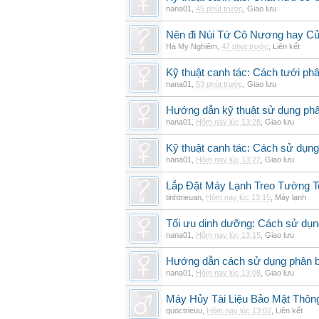
nana01
,
45 phút trước
,
Giao lưu
Nên đi Núi Tứ Cô Nương hay Cử
Hà My Nghiêm
,
47 phút trước
,
Liên kết
Kỹ thuật canh tác: Cách tưới phâ
nana01
,
53 phút trước
,
Giao lưu
Hướng dẫn kỹ thuật sử dụng phâ
nana01
,
Hôm nay lúc 13:28
,
Giao lưu
Kỹ thuật canh tác: Cách sử dụng
nana01
,
Hôm nay lúc 13:22
,
Giao lưu
Lắp Đặt Máy Lạnh Treo Tường 
tinhtrieuan
,
Hôm nay lúc 13:15
,
Máy lạnh
Tối ưu dinh dưỡng: Cách sử dụng
nana01
,
Hôm nay lúc 13:15
,
Giao lưu
Hướng dẫn cách sử dụng phân bó
nana01
,
Hôm nay lúc 13:08
,
Giao lưu
Máy Hủy Tài Liệu Bảo Mật Thôn
quoctrieuu
,
Hôm nay lúc 13:02
,
Liên kết