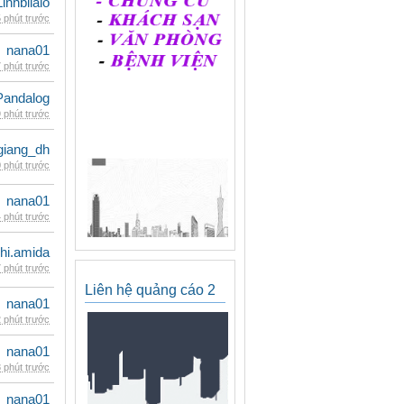
Linhbilalo
 phút trước
nana01
 phút trước
Pandalog
 phút trước
giang_dh
 phút trước
nana01
 phút trước
hi.amida
 phút trước
Liên hệ quảng cáo 2
nana01
 phút trước
nana01
 phút trước
nana01