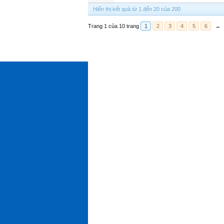
Hiển thị kết quả từ 1 đến 20 của 200
Trang 1 của 10 trang
1
2
3
4
5
6
→