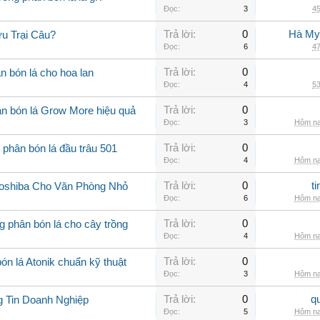
Đọc:
3
45
Trả lời:
0
Hà My
u Trại Câu?
Đọc:
6
47
Trả lời:
0
n bón lá cho hoa lan
Đọc:
4
53
Trả lời:
0
n bón lá Grow More hiệu quả
Đọc:
3
Hôm na
Trả lời:
0
 phân bón lá đầu trâu 501
Đọc:
4
Hôm na
Trả lời:
0
t
Toshiba Cho Văn Phòng Nhỏ
Đọc:
6
Hôm na
Trả lời:
0
 phân bón lá cho cây trồng
Đọc:
4
Hôm na
Trả lời:
0
n lá Atonik chuẩn kỹ thuật
Đọc:
3
Hôm na
Trả lời:
0
q
g Tin Doanh Nghiệp
Đọc:
5
Hôm na