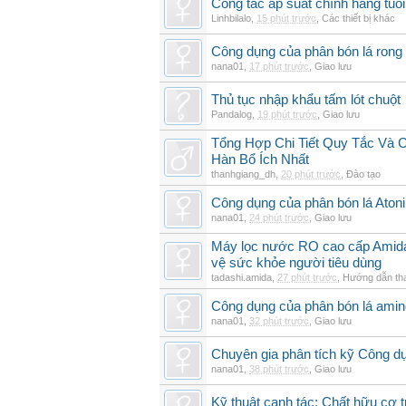
Công tắc áp suất chính hãng tuổi 
Linhbilalo
,
15 phút trước
,
Các thiết bị khác
Công dụng của phân bón lá rong 
nana01
,
17 phút trước
,
Giao lưu
Thủ tục nhập khẩu tấm lót chuột
Pandalog
,
19 phút trước
,
Giao lưu
Tổng Hợp Chi Tiết Quy Tắc Và 
Hàn Bổ Ích Nhất
thanhgiang_dh
,
20 phút trước
,
Đào tạo
Công dụng của phân bón lá Atoni
nana01
,
24 phút trước
,
Giao lưu
Máy lọc nước RO cao cấp Amida t
vệ sức khỏe người tiêu dùng
tadashi.amida
,
27 phút trước
,
Hướng dẫn th
Công dụng của phân bón lá amin
nana01
,
32 phút trước
,
Giao lưu
Chuyên gia phân tích kỹ Công d
nana01
,
38 phút trước
,
Giao lưu
Kỹ thuật canh tác: Chất hữu cơ t