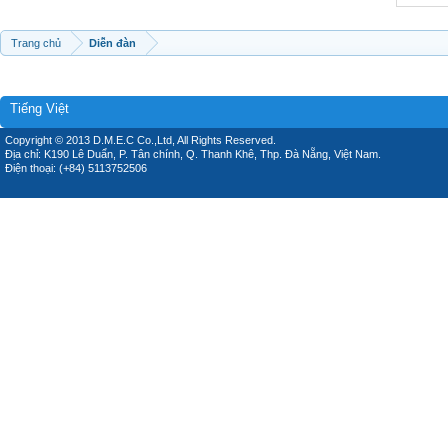
Trang chủ
Diễn đàn
Tiếng Việt
Copyright © 2013 D.M.E.C Co.,Ltd, All Rights Reserved.
Địa chỉ: K190 Lê Duẩn, P. Tân chính, Q. Thanh Khê, Thp. Đà Nẵng, Việt Nam.
Điện thoại: (+84) 5113752506