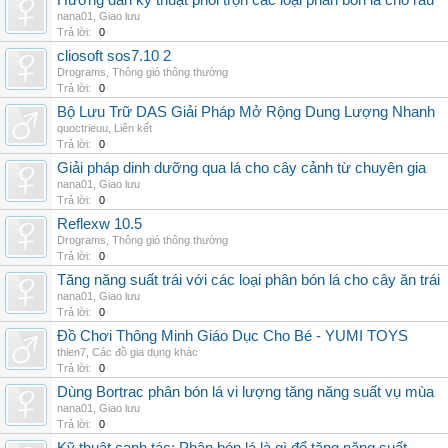
Hướng dẫn kỹ thuật phối trộn các loại phân bón lá cho rau
nana01
,
Giao lưu
Trả lời:
0
cliosoft sos7.10 2
Drograms
,
Thông gió thông thường
Trả lời:
0
Bộ Lưu Trữ DAS Giải Pháp Mở Rộng Dung Lượng Nhanh
quoctrieuu
,
Liên kết
Trả lời:
0
Giải pháp dinh dưỡng qua lá cho cây cảnh từ chuyên gia
nana01
,
Giao lưu
Trả lời:
0
Reflexw 10.5
Drograms
,
Thông gió thông thường
Trả lời:
0
Tăng năng suất trái với các loại phân bón lá cho cây ăn trái
nana01
,
Giao lưu
Trả lời:
0
Đồ Chơi Thông Minh Giáo Dục Cho Bé - YUMI TOYS
thien7
,
Các đồ gia dụng khác
Trả lời:
0
Dùng Bortrac phân bón lá vi lượng tăng năng suất vụ mùa
nana01
,
Giao lưu
Trả lời:
0