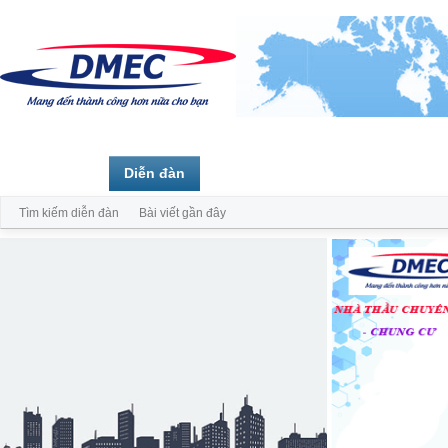
Trang chủ
Diễn đàn
Thành viên
Tìm kiếm diễn đàn
Bài viết gần đây