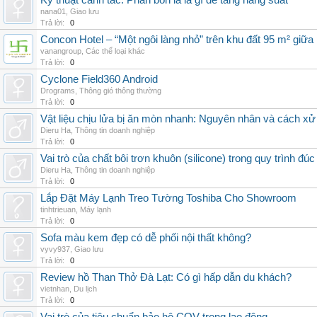
Kỹ thuật canh tác: Phân bón lá là gì để tăng năng suất
nana01
,
Giao lưu
Trả lời:
0
Concon Hotel – “Một ngôi làng nhỏ” trên khu đất 95 m² giữa
vanangroup
,
Các thể loại khác
Trả lời:
0
Cyclone Field360 Android
Drograms
,
Thông gió thông thường
Trả lời:
0
Vật liệu chịu lửa bị ăn mòn nhanh: Nguyên nhân và cách xử 
Dieru Ha
,
Thông tin doanh nghiệp
Trả lời:
0
Vai trò của chất bôi trơn khuôn (silicone) trong quy trình đ
Dieru Ha
,
Thông tin doanh nghiệp
Trả lời:
0
Lắp Đặt Máy Lạnh Treo Tường Toshiba Cho Showroom
tinhtrieuan
,
Máy lạnh
Trả lời:
0
Sofa màu kem đẹp có dễ phối nội thất không?
vyvy937
,
Giao lưu
Trả lời:
0
Review hồ Than Thở Đà Lạt: Có gì hấp dẫn du khách?
vietnhan
,
Du lịch
Trả lời:
0