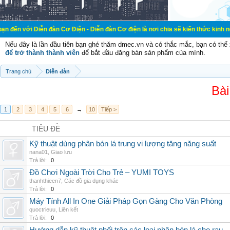
ễn đàn Cơ Điện - Diễn đàn Cơ điện là nơi chia sẽ kiến thức kinh nghiệm trong 
Nếu đây là lần đầu tiên bạn ghé thăm dmec.vn và có thắc mắc, bạn có th
để trở thành thành viên
để bắt đầu đăng bán sản phẩm của mình.
Trang chủ
Diễn đàn
Bài
1
2
3
4
5
6
→
10
Tiếp >
TIÊU ĐỀ
Kỹ thuật dùng phân bón lá trung vi lượng tăng năng suất
nana01
,
Giao lưu
Trả lời:
0
Đồ Chơi Ngoài Trời Cho Trẻ – YUMI TOYS
thanhthieen7
,
Các đồ gia dụng khác
Trả lời:
0
Máy Tính All In One Giải Pháp Gọn Gàng Cho Văn Phòng
quoctrieuu
,
Liên kết
Trả lời:
0