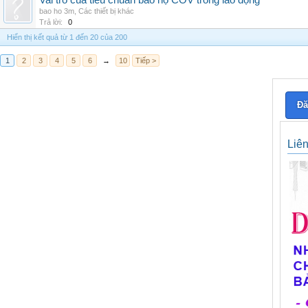
Vai trò của tiêu chuẩn bảo hộ COV trong lao động
bao ho 3m
,
Các thiết bị khác
Trả lời:
0
Hiển thị kết quả từ 1 đến 20 của 200
1
2
3
4
5
6
→
10
Tiếp >
Đă
Liê