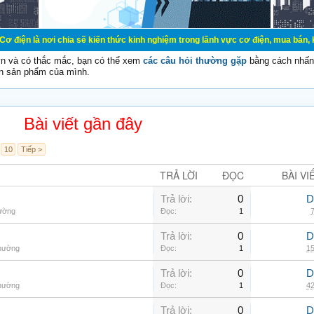
chia sẽ kiến thức kinh nghiệm trong lãnh vực cơ điện, mua bán, ký gửi, cho th
vn và có thắc mắc, bạn có thể xem
các câu hỏi thường gặp
bằng cách nhấn 
n sản phẩm của mình.
Bài viết gần đây
10
Tiếp >
TRẢ LỜI
ĐỌC
BÀI VI
Trả lời:
0
D
hường
Đọc:
1
7
Trả lời:
0
D
thường
Đọc:
1
15
Trả lời:
0
D
thường
Đọc:
1
42
Trả lời:
0
D