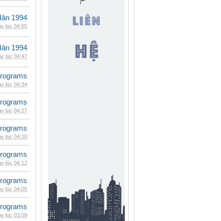
Hân 1994
y lúc 04:55
Hân 1994
y lúc 04:47
rograms
y lúc 04:34
rograms
y lúc 04:27
rograms
y lúc 04:20
rograms
y lúc 04:12
rograms
y lúc 04:05
rograms
y lúc 03:59