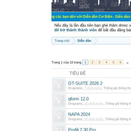
Chào mừng các bạn đến với Diễn đàn Cơ Điện - Diễn đàn Cơ điện là nơi 
Nếu đây là lần đầu tiên bạn ghé thăm dmec.
để trở thành thành viên
để bắt đầu đăng bá
Trang chủ
Diễn đàn
Trang 1 của 10 trang
1
2
3
4
5
6
→
TIÊU ĐỀ
GT-SUITE 2026 2
Drograms
,
7 phút trước
,
Thông gió thông t
qform 12.0
Drograms
,
15 phút trước
,
Thông gió thông 
NAPA 2024
Drograms
,
42 phút trước
,
Thông gió thông 
Profili 2.30 Pro