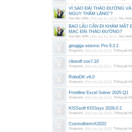
VÌ SAO ĐÁI THÁO ĐƯỜNG VÀ
NGUY THẦM LẶNG"?
Gia Hân 1994
,
Hôm nay lúc 04:55
,
Sức khỏ
BAO LÂU CẦN ĐI KHÁM MẮT 
MẠC ĐÁI THÁO ĐƯỜNG?
Gia Hân 1994
,
Hôm nay lúc 04:47
,
Sức khỏ
geogiga seismic Pro 9.3 2
Drograms
,
Hôm nay lúc 04:34
,
Thông gió t
cliosoft sos7.10
Drograms
,
Hôm nay lúc 04:27
,
Thông gió t
RoboDK v6.0
Drograms
,
Hôm nay lúc 04:20
,
Thông gió t
Frontline Excel Solver 2025 Q1
Drograms
,
Hôm nay lúc 04:12
,
Thông gió t
KISSsoft KISSsys 2026.0 2
Drograms
,
Hôm nay lúc 04:05
,
Thông gió t
CosmothermX2022
Drograms
,
Hôm nay lúc 03:59
,
Thông gió t