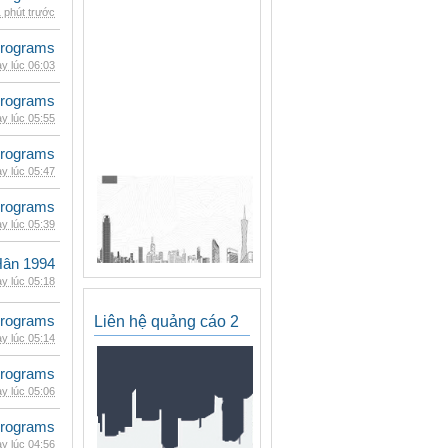
 phút trước
rograms
y lúc 06:03
rograms
y lúc 05:55
rograms
y lúc 05:47
rograms
y lúc 05:39
Hân 1994
y lúc 05:18
rograms
Liên hệ quảng cáo 2
y lúc 05:14
rograms
y lúc 05:06
rograms
y lúc 04:56