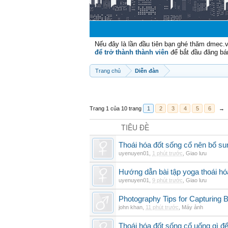
Nếu đây là lần đầu tiên bạn ghé thăm dmec.
để trở thành thành viên
để bắt đầu đăng bá
Trang chủ
Diễn đàn
Trang 1 của 10 trang
1
2
3
4
5
6
→
TIÊU ĐỀ
Thoái hóa đốt sống cổ nên bổ su
uyenuyen01
,
1 phút trước
,
Giao lưu
Hướng dẫn bài tập yoga thoái hó
uyenuyen01
,
9 phút trước
,
Giao lưu
Photography Tips for Capturing 
john khan
,
11 phút trước
,
Máy ảnh
Thoái hóa đốt sống cổ uống gì đ