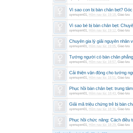
Vì sao con bị bàn chân bẹt? Góc
uyenuyen01
,
Hôm nay lúc 19:18
,
Giao lưu
Vì sao bé bị bàn chân bẹt: Chuyên 
uyenuyen01
,
Hôm nay lúc 19:12
,
Giao lưu
Chuyên gia lý giải nguyên nhân v
uyenuyen01
,
Hôm nay lúc 19:05
,
Giao lưu
Tướng người có bàn chân phẳng
uyenuyen01
,
Hôm nay lúc 18:57
,
Giao lưu
Cải thiện vận động cho tướng ng
uyenuyen01
,
Hôm nay lúc 18:51
,
Giao lưu
Phục hồi bàn chân bẹt: trung tâ
uyenuyen01
,
Hôm nay lúc 18:43
,
Giao lưu
Giải mã triệu chứng trẻ bị bàn c
uyenuyen01
,
Hôm nay lúc 18:36
,
Giao lưu
Phục hồi chức năng: Cách điều trị
uyenuyen01
,
Hôm nay lúc 18:29
,
Giao lưu