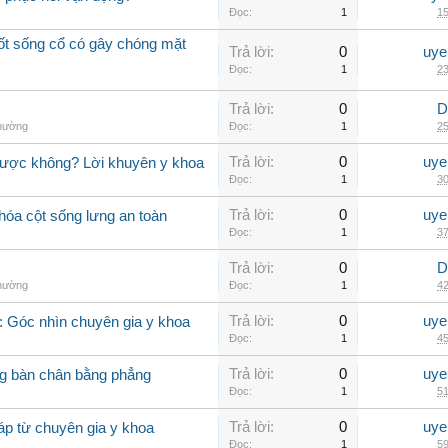
Đọc:
1
15
đốt sống cổ có gây chóng mặt
Trả lời:
0
uye
Đọc:
1
23
Trả lời:
0
D
thường
Đọc:
1
25
Trả lời:
0
uye
được không? Lời khuyên y khoa
Đọc:
1
30
Trả lời:
0
uye
hóa cột sống lưng an toàn
Đọc:
1
37
Trả lời:
0
D
thường
Đọc:
1
42
Trả lời:
0
uye
 Góc nhìn chuyên gia y khoa
Đọc:
1
45
Trả lời:
0
uye
g bàn chân bằng phẳng
Đọc:
1
51
Trả lời:
0
uye
áp từ chuyên gia y khoa
Đọc:
1
59