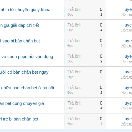
Trả lời:
0
uye
 nhìn từ chuyên gia y khoa
Đọc:
2
Hôm na
Trả lời:
0
uye
gia giải đáp chi tiết
Đọc:
4
Hôm na
Trả lời:
0
uye
ì sao bị bàn chân bẹt
Đọc:
4
Hôm na
Trả lời:
0
uye
 và cách phục hồi vận động
Đọc:
2
Hôm na
Trả lời:
0
uye
ười có bàn chân bẹt ngay
Đọc:
2
Hôm na
Trả lời:
0
uye
m chữa bàn chân bẹt ở hà nội
Đọc:
2
Hôm na
Trả lời:
0
uye
hân bẹt cùng chuyên gia
Đọc:
4
Hôm na
Trả lời:
0
uye
 trẻ bị bàn chân bẹt
Đọc:
4
Hôm na