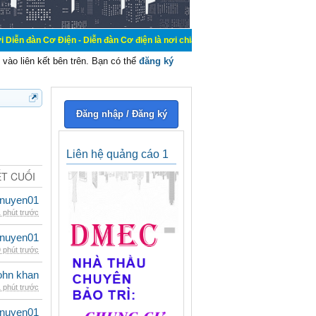
iện - Diễn đàn Cơ điện là nơi chia sẽ kiến thức kinh nghiệm trong lãnh vực cơ 
vào liên kết bên trên. Bạn có thể
đăng ký
Đăng nhập / Đăng ký
Liên hệ quảng cáo 1
ẾT CUỐI
nuyen01
 phút trước
nuyen01
 phút trước
ohn khan
 phút trước
nuyen01