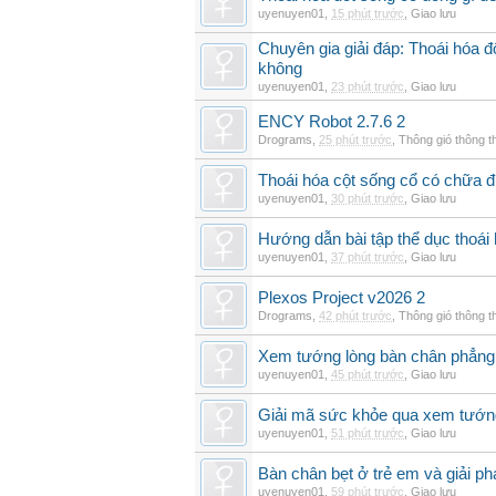
uyenuyen01
,
15 phút trước
,
Giao lưu
Chuyên gia giải đáp: Thoái hóa 
không
uyenuyen01
,
23 phút trước
,
Giao lưu
ENCY Robot 2.7.6 2
Drograms
,
25 phút trước
,
Thông gió thông 
Thoái hóa cột sống cổ có chữa 
uyenuyen01
,
30 phút trước
,
Giao lưu
Hướng dẫn bài tập thể dục thoái 
uyenuyen01
,
37 phút trước
,
Giao lưu
Plexos Project v2026 2
Drograms
,
42 phút trước
,
Thông gió thông 
Xem tướng lòng bàn chân phẳng:
uyenuyen01
,
45 phút trước
,
Giao lưu
Giải mã sức khỏe qua xem tướn
uyenuyen01
,
51 phút trước
,
Giao lưu
Bàn chân bẹt ở trẻ em và giải ph
uyenuyen01
,
59 phút trước
,
Giao lưu