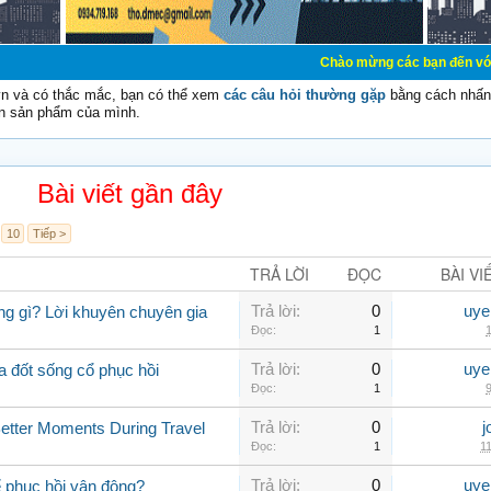
Chào mừng các bạn đến với Diễn đàn Cơ Đ
vn và có thắc mắc, bạn có thể xem
các câu hỏi thường gặp
bằng cách nhấn 
n sản phẩm của mình.
Bài viết gần đây
10
Tiếp >
TRẢ LỜI
ĐỌC
BÀI VI
Trả lời:
0
uye
ng gì? Lời khuyên chuyên gia
Đọc:
1
1
Trả lời:
0
uye
a đốt sống cổ phục hồi
Đọc:
1
9
Trả lời:
0
j
Better Moments During Travel
Đọc:
1
11
Trả lời:
0
uye
ể phục hồi vận động?