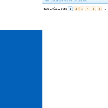
Hiển thị kết quả từ 1 đến 20 của 200
Trang 1 của 10 trang
1
2
3
4
5
6
→