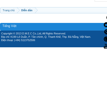
Trang chủ
Diễn đàn
Tiếng Việt
Copyright © 2013 D.M.E.C Co.,Ltd, All Rights Reserved.
Địa chỉ: K190 Lê Duẩn, P. Tân chính, Q. Thanh Khê, Thp. Đà Nẵng, Việt Nam.
Điện thoại: (+84) 5113752506