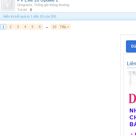
PV Elite 28 Update 2
Drograms
,
Thông gió thông thường
Trả lời:
0
Hiển thị kết quả từ 1 đến 20 của 200
1
2
3
4
5
6
→
10
Tiếp >
Đă
Liê