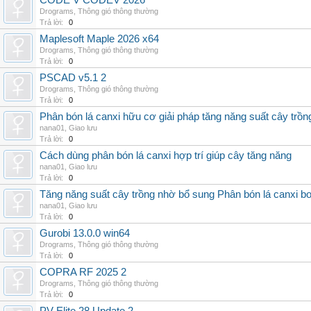
CODE V CODEV 2026
Drograms
,
Thông gió thông thường
Trả lời:
0
Maplesoft Maple 2026 x64
Drograms
,
Thông gió thông thường
Trả lời:
0
PSCAD v5.1 2
Drograms
,
Thông gió thông thường
Trả lời:
0
Phân bón lá canxi hữu cơ giải pháp tăng năng suất cây trồn
nana01
,
Giao lưu
Trả lời:
0
Cách dùng phân bón lá canxi hợp trí giúp cây tăng năng
nana01
,
Giao lưu
Trả lời:
0
Tăng năng suất cây trồng nhờ bổ sung Phân bón lá canxi b
nana01
,
Giao lưu
Trả lời:
0
Gurobi 13.0.0 win64
Drograms
,
Thông gió thông thường
Trả lời:
0
COPRA RF 2025 2
Drograms
,
Thông gió thông thường
Trả lời:
0