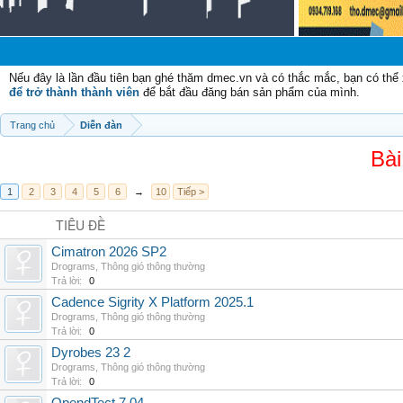
Ch
Nếu đây là lần đầu tiên bạn ghé thăm dmec.vn và có thắc mắc, bạn có th
để trở thành thành viên
để bắt đầu đăng bán sản phẩm của mình.
Trang chủ
Diễn đàn
Bài
1
2
3
4
5
6
→
10
Tiếp >
TIÊU ĐỀ
Cimatron 2026 SP2
Drograms
,
Thông gió thông thường
Trả lời:
0
Cadence Sigrity X Platform 2025.1
Drograms
,
Thông gió thông thường
Trả lời:
0
Dyrobes 23 2
Drograms
,
Thông gió thông thường
Trả lời:
0