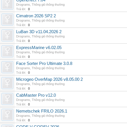
OpendTect 7.04
Drograms
,
Thông gió thông thường
Trả lời:
0
Cimatron 2026 SP2 2
Drograms
,
Thông gió thông thường
Trả lời:
0
LuBan 3D v11.04.2026 2
Drograms
,
Thông gió thông thường
Trả lời:
0
ExpressMarine v6.02.05
Drograms
,
Thông gió thông thường
Trả lời:
0
Face Sorter Pro Ultimate 3.0.8
Drograms
,
Thông gió thông thường
Trả lời:
0
Microgeo OverMap 2026 v8.05.00 2
Drograms
,
Thông gió thông thường
Trả lời:
0
CabMaster Pro v12.0
Drograms
,
Thông gió thông thường
Trả lời:
0
Nemetschek FRILO 2026.1
Drograms
,
Thông gió thông thường
Trả lời:
0