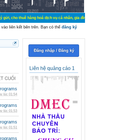
uê hàng hoá dịch vụ cá nhân, gia đình. Mua bán, ký gửi, cho thuê thiết bị hệ t
vào liên kết bên trên. Bạn có thể
đăng ký
Đăng nhập / Đăng ký
Liên hệ quảng cáo 1
ẾT CUỐI
rograms
y lúc 01:54
rograms
y lúc 01:53
rograms
y lúc 01:51
rograms