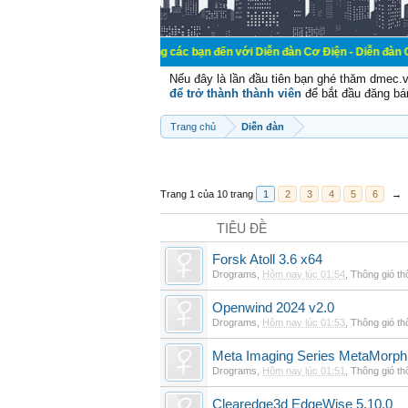
Chào mừng các bạn đến với Diễn đàn Cơ Điện - Diễn đàn Cơ điện là nơi 
Nếu đây là lần đầu tiên bạn ghé thăm dmec.
để trở thành thành viên
để bắt đầu đăng bá
Trang chủ
Diễn đàn
Trang 1 của 10 trang
1
2
3
4
5
6
→
TIÊU ĐỀ
Forsk Atoll 3.6 x64
Drograms
,
Hôm nay lúc 01:54
,
Thông gió t
Openwind 2024 v2.0
Drograms
,
Hôm nay lúc 01:53
,
Thông gió t
Meta Imaging Series MetaMorph
Drograms
,
Hôm nay lúc 01:51
,
Thông gió t
Clearedge3d EdgeWise 5.10.0