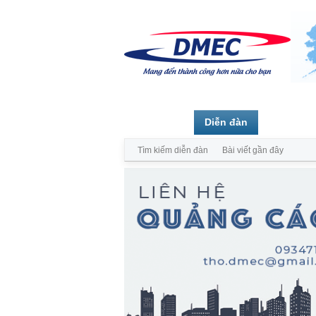
Trang chủ
Diễn đàn
Thành vi
Tìm kiếm diễn đàn
Bài viết gần đây