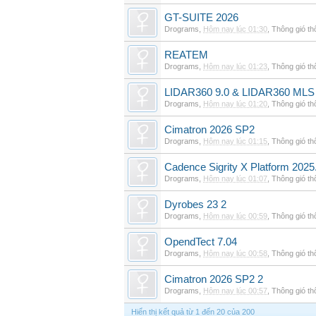
GT-SUITE 2026
Drograms
,
Hôm nay lúc 01:30
,
Thông gió t
REATEM
Drograms
,
Hôm nay lúc 01:23
,
Thông gió t
LIDAR360 9.0 & LIDAR360 MLS 
Drograms
,
Hôm nay lúc 01:20
,
Thông gió t
Cimatron 2026 SP2
Drograms
,
Hôm nay lúc 01:15
,
Thông gió t
Cadence Sigrity X Platform 2025
Drograms
,
Hôm nay lúc 01:07
,
Thông gió t
Dyrobes 23 2
Drograms
,
Hôm nay lúc 00:59
,
Thông gió t
OpendTect 7.04
Drograms
,
Hôm nay lúc 00:58
,
Thông gió t
Cimatron 2026 SP2 2
Drograms
,
Hôm nay lúc 00:57
,
Thông gió t
Hiển thị kết quả từ 1 đến 20 của 200