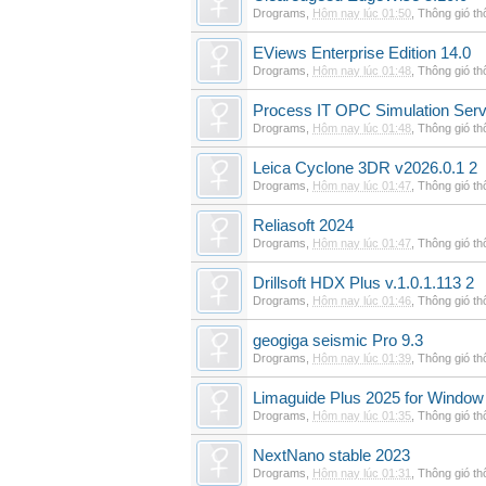
Drograms
,
Hôm nay lúc 01:50
,
Thông gió t
EViews Enterprise Edition 14.0
Drograms
,
Hôm nay lúc 01:48
,
Thông gió t
Process IT OPC Simulation Serv
Drograms
,
Hôm nay lúc 01:48
,
Thông gió t
Leica Cyclone 3DR v2026.0.1 2
Drograms
,
Hôm nay lúc 01:47
,
Thông gió t
Reliasoft 2024
Drograms
,
Hôm nay lúc 01:47
,
Thông gió t
Drillsoft HDX Plus v.1.0.1.113 2
Drograms
,
Hôm nay lúc 01:46
,
Thông gió t
geogiga seismic Pro 9.3
Drograms
,
Hôm nay lúc 01:39
,
Thông gió t
Limaguide Plus 2025 for Window
Drograms
,
Hôm nay lúc 01:35
,
Thông gió t
NextNano stable 2023
Drograms
,
Hôm nay lúc 01:31
,
Thông gió t