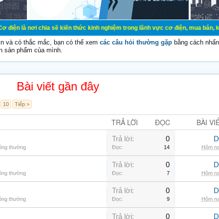
chia sẽ kiến thức kinh nghiệm trong lãnh vực cơ điện, mua bán, ký gửi, cho th
vn và có thắc mắc, bạn có thể xem
các câu hỏi thường gặp
bằng cách nhấn 
n sản phẩm của mình.
Bài viết gần đây
10
Tiếp >
TRẢ LỜI
ĐỌC
BÀI VI
Trả lời:
0
D
hông thường
Đọc:
14
Hôm na
Trả lời:
0
D
hông thường
Đọc:
7
Hôm na
Trả lời:
0
D
hông thường
Đọc:
9
Hôm na
Trả lời:
0
D