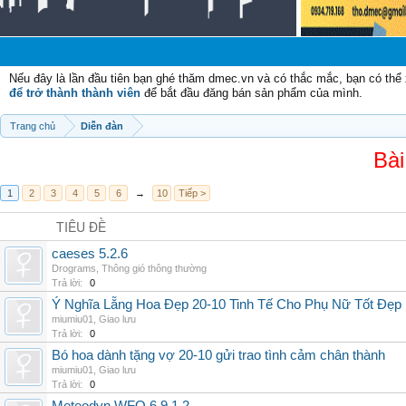
Nếu đây là lần đầu tiên bạn ghé thăm dmec.vn và có thắc mắc, bạn có th
để trở thành thành viên
để bắt đầu đăng bán sản phẩm của mình.
Trang chủ
Diễn đàn
Bài
1
2
3
4
5
6
→
10
Tiếp >
TIÊU ĐỀ
caeses 5.2.6
Drograms
,
Thông gió thông thường
Trả lời:
0
Ý Nghĩa Lẵng Hoa Đẹp 20-10 Tinh Tế Cho Phụ Nữ Tốt Đẹp
miumiu01
,
Giao lưu
Trả lời:
0
Bó hoa dành tặng vợ 20-10 gửi trao tình cảm chân thành
miumiu01
,
Giao lưu
Trả lời:
0