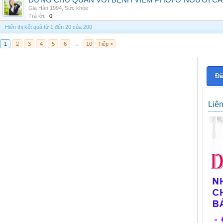
ĐỪNG CHỦ QUAN VỚI BỆNH VIÊM PHỔI Ở NGƯỜI CA
Gia Hân 1994
,
Sức khỏe
Trả lời:
0
Hiển thị kết quả từ 1 đến 20 của 200
1
2
3
4
5
6
→
10
Tiếp >
Đă
Liê