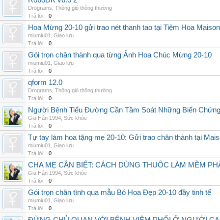
RoboDK v6.0 2
Drograms
,
Thông gió thông thường
Trả lời:
0
Hoa Mừng 20-10 gửi trao nét thanh tao tại Tiệm Hoa Maison
miumiu01
,
Giao lưu
Trả lời:
0
Gói trọn chân thành qua từng Ảnh Hoa Chúc Mừng 20-10
miumiu01
,
Giao lưu
Trả lời:
0
qform 12.0
Drograms
,
Thông gió thông thường
Trả lời:
0
Người Bệnh Tiểu Đường Cần Tầm Soát Những Biến Chứng
Gia Hân 1994
,
Sức khỏe
Trả lời:
0
Tự tay làm hoa tặng mẹ 20-10: Gửi trao chân thành tại Mai
miumiu01
,
Giao lưu
Trả lời:
0
CHA MẸ CẦN BIẾT: CÁCH DÙNG THUỐC LÀM MỀM PH
Gia Hân 1994
,
Sức khỏe
Trả lời:
0
Gói trọn chân tình qua mẫu Bó Hoa Đẹp 20-10 đầy tinh tế
miumiu01
,
Giao lưu
Trả lời:
0