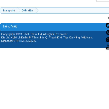
Trang chủ
Diễn đàn
Tiếng Việt
Copyright © 2013 D.M.E.C Co.,Ltd, All Rights Reserved.
Địa chỉ: K190 Lê Duẩn, P. Tân chính, Q. Thanh Khê, Thp. Đà Nẵng, Việt Nam.
Điện thoại: (+84) 5113752506