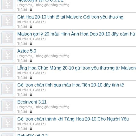
Meteodyn WFO 6.9.1 2
Drograms
,
Thông gió thông thường
Trả lời:
0
Giá Hoa 20-10 tinh tế tại Maison: Gói trọn yêu thương
miumiu01
,
Giao lưu
Trả lời:
0
Maison gợi ý 20 mẫu Hình Ảnh Hoa Đẹp 20-10 đầy cảm hứ
miumiu01
,
Giao lưu
Trả lời:
0
Aztec 5.0
Drograms
,
Thông gió thông thường
Trả lời:
0
Lẵng Hoa Chúc Mừng 20-10 gửi trọn yêu thương từ Maison
miumiu01
,
Giao lưu
Trả lời:
0
Gói trọn chân tình qua mẫu Hoa Tiền 20-10 đầy tinh tế
miumiu01
,
Giao lưu
Trả lời:
0
Ecoinvent 3.11
Drograms
,
Thông gió thông thường
Trả lời:
0
Gói trọn chân thành khi Tặng Hoa 20-10 Cho Người Yêu
miumiu01
,
Giao lưu
Trả lời:
0