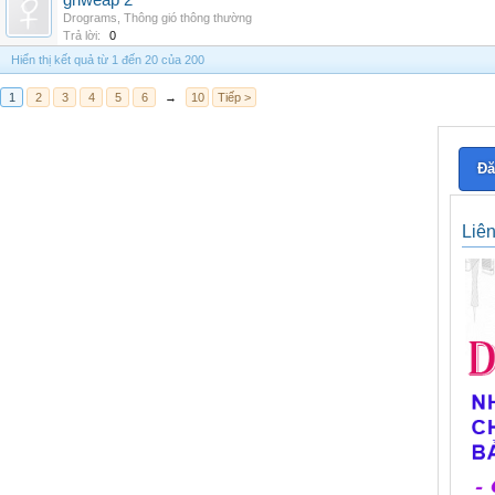
grlweap 2
Drograms
,
Thông gió thông thường
Trả lời:
0
Hiển thị kết quả từ 1 đến 20 của 200
1
2
3
4
5
6
→
10
Tiếp >
Đă
Liê