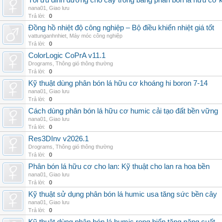
Tối ưu dinh dưỡng cho cây trồng bằng phân bón lá hữu cơ
nana01
,
Giao lưu
Trả lời:
0
Đồng hồ nhiệt độ công nghiệp – Bộ điều khiển nhiệt giá tốt
vattunganhnhiet
,
Máy móc công nghiệp
Trả lời:
0
ColorLogic CoPrA v11.1
Drograms
,
Thông gió thông thường
Trả lời:
0
Kỹ thuật dùng phân bón lá hữu cơ khoáng hi boron 7-14
nana01
,
Giao lưu
Trả lời:
0
Cách dùng phân bón lá hữu cơ humic cải tạo đất bền vững
nana01
,
Giao lưu
Trả lời:
0
Res3DInv v2026.1
Drograms
,
Thông gió thông thường
Trả lời:
0
Phân bón lá hữu cơ cho lan: Kỹ thuật cho lan ra hoa bền
nana01
,
Giao lưu
Trả lời:
0
Kỹ thuật sử dụng phân bón lá humic usa tăng sức bền cây
nana01
,
Giao lưu
Trả lời:
0