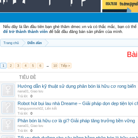
Chà
Nếu đây là lần đầu tiên bạn ghé thăm dmec.vn và có thắc mắc, bạn có th
để trở thành thành viên
để bắt đầu đăng bán sản phẩm của mình.
Trang chủ
Diễn đàn
Bài
1
2
3
4
5
6
→
10
Tiếp >
TIÊU ĐỀ
Hướng dẫn kỹ thuật sử dụng phân bón lá hữu cơ rong biển
nana01
,
Giao lưu
Trả lời:
0
Robot hút bụi lau nhà Dreame – Giải pháp dọn dẹp tiện lợi ch
Tainguyenmxh02
,
Liên kết
Trả lời:
0
Phân bón lá hữu cơ là gì? Giải pháp tăng trưởng bền vững
nana01
,
Giao lưu
Trả lời:
0