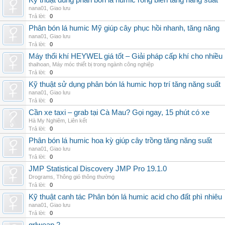
Kỹ thuật dùng phân bón lá humic rong biển tăng năng suất
nana01
,
Giao lưu
Trả lời:
0
Phân bón lá humic Mỹ giúp cây phục hồi nhanh, tăng năng
nana01
,
Giao lưu
Trả lời:
0
Máy thổi khí HEYWEL giá tốt – Giải pháp cấp khí cho nhiều 
thaihoan
,
Máy móc thiết bị trong ngành công nghiệp
Trả lời:
0
Kỹ thuật sử dụng phân bón lá humic hợp trí tăng năng suất
nana01
,
Giao lưu
Trả lời:
0
Cần xe taxi – grab tại Cà Mau? Gọi ngay, 15 phút có xe
Hà My Nghiêm
,
Liên kết
Trả lời:
0
Phân bón lá humic hoa kỳ giúp cây trồng tăng năng suất
nana01
,
Giao lưu
Trả lời:
0
JMP Statistical Discovery JMP Pro 19.1.0
Drograms
,
Thông gió thông thường
Trả lời:
0
Kỹ thuật canh tác Phân bón lá humic acid cho đất phì nhiêu
nana01
,
Giao lưu
Trả lời:
0