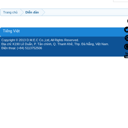
Trang chủ
Diễn đàn
Tiếng Việt
Copyright © 2013 D.M.E.C Co.,Ltd, All Rights Reserved.
Địa chỉ: K190 Lê Duẩn, P. Tân chính, Q. Thanh Khê, Thp. Đà Nẵng, Việt Nam.
Điện thoại: (+84) 5113752506