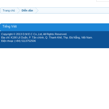
Trang chủ
Diễn đàn
Tiếng Việt
Copyright © 2013 D.M.E.C Co.,Ltd, All Rights Reserved.
Địa chỉ: K190 Lê Duẩn, P. Tân chính, Q. Thanh Khê, Thp. Đà Nẵng, Việt Nam.
Điện thoại: (+84) 5113752506