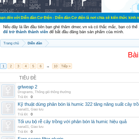
ễn đàn Cơ Điện - Diễn đàn Cơ điện là nơi chia sẽ kiến thức kinh nghiệm trong 
Nếu đây là lần đầu tiên bạn ghé thăm dmec.vn và có thắc mắc, bạn có th
để trở thành thành viên
để bắt đầu đăng bán sản phẩm của mình.
Trang chủ
Diễn đàn
Bài
1
2
3
4
5
6
→
10
Tiếp >
TIÊU ĐỀ
grlweap 2
Drograms
,
Thông gió thông thường
Trả lời:
0
Kỹ thuật dùng phân bón lá humic 322 tăng năng suất cây tr
nana01
,
Giao lưu
Trả lời:
0
Tối ưu bộ rễ cây trồng với phân bón lá humic hiệu quả
nana01
,
Giao lưu
Trả lời:
0