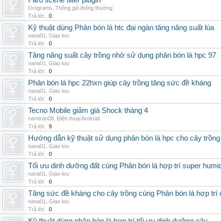
Faro scene filter plugin
Drograms
,
Thông gió thông thường
Trả lời:
0
Kỹ thuật dùng Phân bón lá htc đại ngàn tăng năng suất lúa
nana01
,
Giao lưu
Trả lời:
0
Tăng năng suất cây trồng nhờ sử dụng phân bón lá hpc 97
nana01
,
Giao lưu
Trả lời:
0
Phân bón lá hpc 22hxn giúp cây trồng tăng sức đề kháng
nana01
,
Giao lưu
Trả lời:
0
Tecno Mobile giảm giá Shock tháng 4
namtran08
,
Điện thoại Android
Trả lời:
9
Hướng dẫn kỹ thuật sử dụng phân bón lá hpc cho cây trồng
nana01
,
Giao lưu
Trả lời:
0
Tối ưu dinh dưỡng đất cùng Phân bón lá hợp trí super humi
nana01
,
Giao lưu
Trả lời:
0
Tăng sức đề kháng cho cây trồng cùng Phân bón lá hợp trí 
nana01
,
Giao lưu
Trả lời:
0