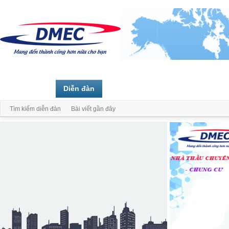
Trang chủ
Diễn đàn
Thành viên
Tìm kiếm diễn đàn
Bài viết gần đây