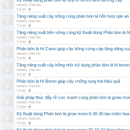
Kỹ thuật dùng phân bón lá hợp trí tối ưu dinh dưỡng cây
nana01
,
Giao lưu
Trả lời:
0
Tăng năng suất cây trồng cùng phân bón lá hỗn hợp npk an
nana01
,
Giao lưu
Trả lời:
0
Tăng năng suất bền vững cùng kỹ thuật dùng Phân bón lá h
nana01
,
Giao lưu
Trả lời:
0
Phân bón lá Hi Canxi giúp cây trồng cứng cáp tăng năng su
nana01
,
Giao lưu
Trả lời:
0
Tăng năng suất cây trồng nhờ sử dụng phân bón lá hi boron
nana01
,
Giao lưu
Trả lời:
0
Phân bón lá Hi Boron giúp cây chống rụng trái hiệu quả
nana01
,
Giao lưu
Trả lời:
0
Giải pháp thúc đẩy rễ cực mạnh cùng phân bón lá grow mo
nana01
,
Giao lưu
Trả lời:
0
Kỹ thuật dùng Phân bón lá grow more 6-30-30 tạo mầm hoa
nana01
,
Giao lưu
Trả lời:
0