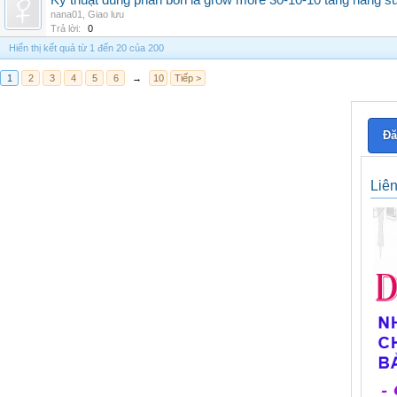
Kỹ thuật dùng phân bón lá grow more 30-10-10 tăng năng s
nana01
,
Giao lưu
Trả lời:
0
Hiển thị kết quả từ 1 đến 20 của 200
1
2
3
4
5
6
→
10
Tiếp >
Đă
Liê