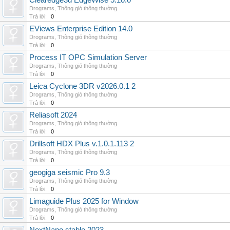
Clearedge3d EdgeWise 5.10.0
Drograms
,
Thông gió thông thường
Trả lời:
0
EViews Enterprise Edition 14.0
Drograms
,
Thông gió thông thường
Trả lời:
0
Process IT OPC Simulation Server
Drograms
,
Thông gió thông thường
Trả lời:
0
Leica Cyclone 3DR v2026.0.1 2
Drograms
,
Thông gió thông thường
Trả lời:
0
Reliasoft 2024
Drograms
,
Thông gió thông thường
Trả lời:
0
Drillsoft HDX Plus v.1.0.1.113 2
Drograms
,
Thông gió thông thường
Trả lời:
0
geogiga seismic Pro 9.3
Drograms
,
Thông gió thông thường
Trả lời:
0
Limaguide Plus 2025 for Window
Drograms
,
Thông gió thông thường
Trả lời:
0