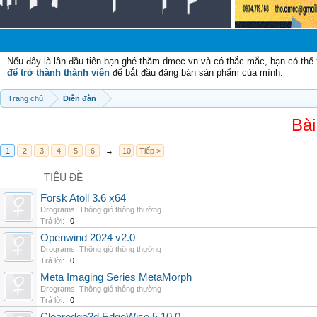
C
Nếu đây là lần đầu tiên bạn ghé thăm dmec.vn và có thắc mắc, bạn có th
để trở thành thành viên
để bắt đầu đăng bán sản phẩm của mình.
Trang chủ
Diễn đàn
Bài
1
2
3
4
5
6
→
10
Tiếp >
TIÊU ĐỀ
Forsk Atoll 3.6 x64
Drograms
,
Thông gió thông thường
Trả lời:
0
Openwind 2024 v2.0
Drograms
,
Thông gió thông thường
Trả lời:
0
Meta Imaging Series MetaMorph
Drograms
,
Thông gió thông thường
Trả lời:
0