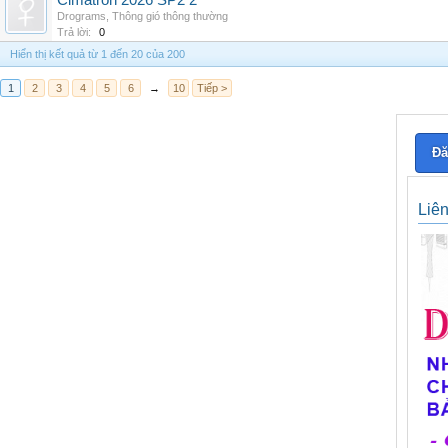
Cimatron 2026 SP2 2
Drograms
,
Thông gió thông thường
Trả lời:
0
Hiển thị kết quả từ 1 đến 20 của 200
1
2
3
4
5
6
→
10
Tiếp >
Đă
Liê