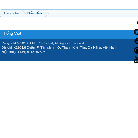
Trang chủ
Diễn đàn
Tiếng Việt
Copyright © 2013 D.M.E.C Co.,Ltd, All Rights Reserved.
Địa chỉ: K190 Lê Duẩn, P. Tân chính, Q. Thanh Khê, Thp. Đà Nẵng, Việt Nam.
Điện thoại: (+84) 5113752506