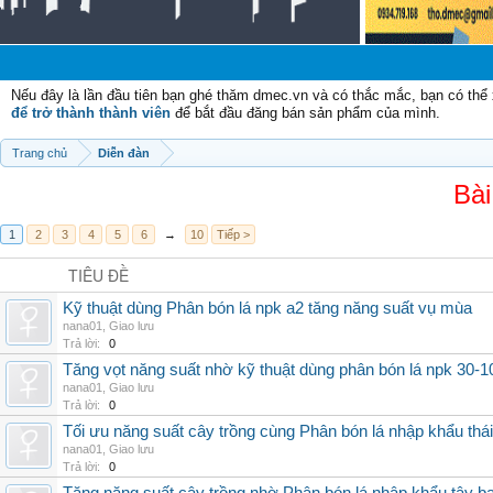
C
Nếu đây là lần đầu tiên bạn ghé thăm dmec.vn và có thắc mắc, bạn có th
để trở thành thành viên
để bắt đầu đăng bán sản phẩm của mình.
Trang chủ
Diễn đàn
Bài
1
2
3
4
5
6
→
10
Tiếp >
TIÊU ĐỀ
Kỹ thuật dùng Phân bón lá npk a2 tăng năng suất vụ mùa
nana01
,
Giao lưu
Trả lời:
0
Tăng vọt năng suất nhờ kỹ thuật dùng phân bón lá npk 30-1
nana01
,
Giao lưu
Trả lời:
0
Tối ưu năng suất cây trồng cùng Phân bón lá nhập khẩu thái
nana01
,
Giao lưu
Trả lời:
0