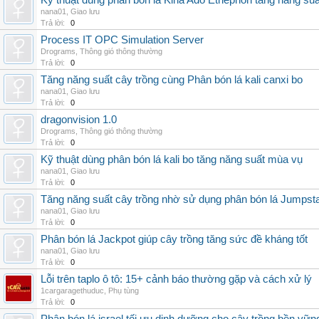
Kỹ thuật dùng phân bón lá Kina Ado Ethephon tăng năng suấ
nana01
,
Giao lưu
Trả lời:
0
Process IT OPC Simulation Server
Drograms
,
Thông gió thông thường
Trả lời:
0
Tăng năng suất cây trồng cùng Phân bón lá kali canxi bo
nana01
,
Giao lưu
Trả lời:
0
dragonvision 1.0
Drograms
,
Thông gió thông thường
Trả lời:
0
Kỹ thuật dùng phân bón lá kali bo tăng năng suất mùa vụ
nana01
,
Giao lưu
Trả lời:
0
Tăng năng suất cây trồng nhờ sử dụng phân bón lá Jumpsta
nana01
,
Giao lưu
Trả lời:
0
Phân bón lá Jackpot giúp cây trồng tăng sức đề kháng tốt
nana01
,
Giao lưu
Trả lời:
0
Lỗi trên taplo ô tô: 15+ cảnh báo thường gặp và cách xử lý
1cargaragethuduc
,
Phụ tùng
Trả lời:
0