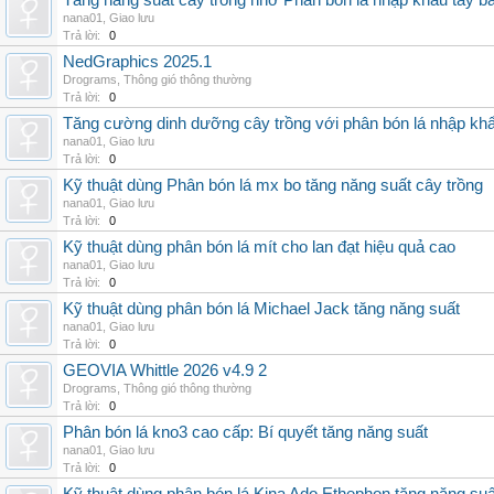
Tăng năng suất cây trồng nhờ Phân bón lá nhập khẩu tây b
nana01
,
Giao lưu
Trả lời:
0
NedGraphics 2025.1
Drograms
,
Thông gió thông thường
Trả lời:
0
Tăng cường dinh dưỡng cây trồng với phân bón lá nhập kh
nana01
,
Giao lưu
Trả lời:
0
Kỹ thuật dùng Phân bón lá mx bo tăng năng suất cây trồng
nana01
,
Giao lưu
Trả lời:
0
Kỹ thuật dùng phân bón lá mít cho lan đạt hiệu quả cao
nana01
,
Giao lưu
Trả lời:
0
Kỹ thuật dùng phân bón lá Michael Jack tăng năng suất
nana01
,
Giao lưu
Trả lời:
0
GEOVIA Whittle 2026 v4.9 2
Drograms
,
Thông gió thông thường
Trả lời:
0
Phân bón lá kno3 cao cấp: Bí quyết tăng năng suất
nana01
,
Giao lưu
Trả lời:
0