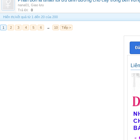
Phân bón lá israel tối ưu dinh dưỡng cho cây trồng bền vữn
nana01
,
Giao lưu
Trả lời:
0
Hiển thị kết quả từ 1 đến 20 của 200
1
2
3
4
5
6
→
10
Tiếp >
Đă
Liê