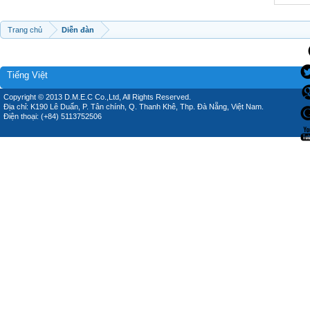
Trang chủ
Diễn đàn
Tiếng Việt
Copyright © 2013 D.M.E.C Co.,Ltd, All Rights Reserved.
Địa chỉ: K190 Lê Duẩn, P. Tân chính, Q. Thanh Khê, Thp. Đà Nẵng, Việt Nam.
Điện thoại: (+84) 5113752506