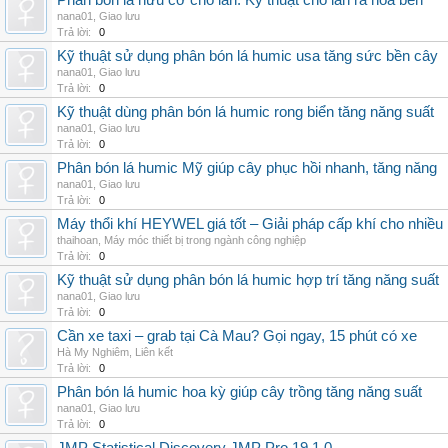
Phân bón lá hữu cơ cho lan: Kỹ thuật cho lan ra hoa bền
nana01
,
Giao lưu
Trả lời:
0
Kỹ thuật sử dụng phân bón lá humic usa tăng sức bền cây
nana01
,
Giao lưu
Trả lời:
0
Kỹ thuật dùng phân bón lá humic rong biển tăng năng suất
nana01
,
Giao lưu
Trả lời:
0
Phân bón lá humic Mỹ giúp cây phục hồi nhanh, tăng năng
nana01
,
Giao lưu
Trả lời:
0
Máy thổi khí HEYWEL giá tốt – Giải pháp cấp khí cho nhiều 
thaihoan
,
Máy móc thiết bị trong ngành công nghiệp
Trả lời:
0
Kỹ thuật sử dụng phân bón lá humic hợp trí tăng năng suất
nana01
,
Giao lưu
Trả lời:
0
Cần xe taxi – grab tại Cà Mau? Gọi ngay, 15 phút có xe
Hà My Nghiêm
,
Liên kết
Trả lời:
0
Phân bón lá humic hoa kỳ giúp cây trồng tăng năng suất
nana01
,
Giao lưu
Trả lời:
0