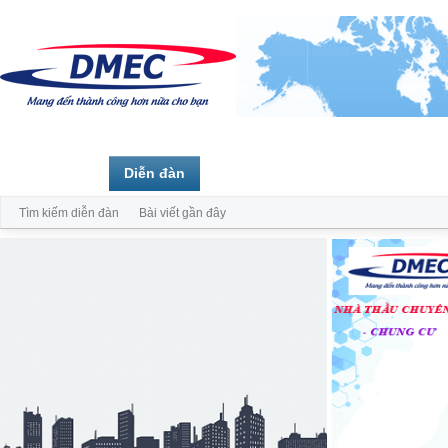
Trang chủ
Diễn đàn
Thành viên
Tìm kiếm diễn đàn
Bài viết gần đây