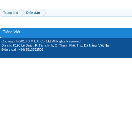
Trang chủ
Diễn đàn
Tiếng Việt
Copyright © 2013 D.M.E.C Co.,Ltd, All Rights Reserved.
Địa chỉ: K190 Lê Duẩn, P. Tân chính, Q. Thanh Khê, Thp. Đà Nẵng, Việt Nam.
Điện thoại: (+84) 5113752506