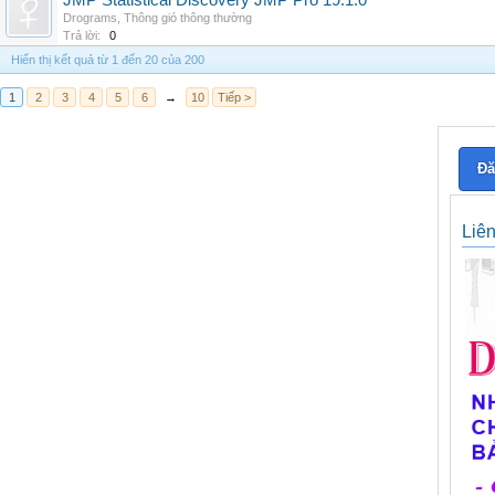
JMP Statistical Discovery JMP Pro 19.1.0
Drograms
,
Thông gió thông thường
Trả lời:
0
Hiển thị kết quả từ 1 đến 20 của 200
1
2
3
4
5
6
→
10
Tiếp >
Đă
Liê