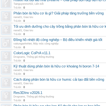
Robot hút bụi lau nhà Dreame – Giải pháp dọn dẹp tiện lợi ch
Tainguyenmxh02
,
Liên kết
Trả lời:
0
Phân bón lá hữu cơ là gì? Giải pháp tăng trưởng bền vững
nana01
,
Giao lưu
Trả lời:
0
Tối ưu dinh dưỡng cho cây trồng bằng phân bón lá hữu cơ
nana01
,
Giao lưu
Trả lời:
0
Đồng hồ nhiệt độ công nghiệp – Bộ điều khiển nhiệt giá tốt
vattunganhnhiet
,
Máy móc công nghiệp
Trả lời:
0
ColorLogic CoPrA v11.1
Drograms
,
Thông gió thông thường
Trả lời:
0
Kỹ thuật dùng phân bón lá hữu cơ khoáng hi boron 7-14
nana01
,
Giao lưu
Trả lời:
0
Cách dùng phân bón lá hữu cơ humic cải tạo đất bền vững
nana01
,
Giao lưu
Trả lời:
0
Res3DInv v2026.1
Drograms
,
Thông gió thông thường
Trả lời:
0