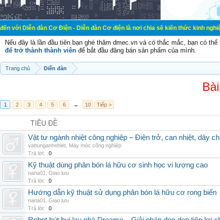
àn Cơ Điện - Diễn đàn Cơ điện là nơi chia sẽ kiến thức kinh nghiệm trong lãnh
Nếu đây là lần đầu tiên bạn ghé thăm dmec.vn và có thắc mắc, bạn có th
để trở thành thành viên
để bắt đầu đăng bán sản phẩm của mình.
Trang chủ
Diễn đàn
Bài
1
2
3
4
5
6
→
10
Tiếp >
TIÊU ĐỀ
Vật tư ngành nhiệt công nghiệp – Điện trở, can nhiệt, dây ch
vattunganhnhiet
,
Máy móc công nghiệp
Trả lời:
0
Kỹ thuật dùng phân bón lá hữu cơ sinh học vi lượng cao
nana01
,
Giao lưu
Trả lời:
0
Hướng dẫn kỹ thuật sử dụng phân bón lá hữu cơ rong biển
nana01
,
Giao lưu
Trả lời:
0