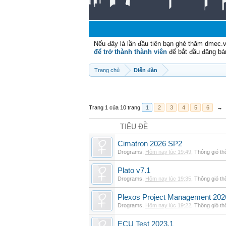
Nếu đây là lần đầu tiên bạn ghé thăm dmec.
để trở thành thành viên
để bắt đầu đăng bá
Trang chủ
Diễn đàn
Trang 1 của 10 trang
1
2
3
4
5
6
→
TIÊU ĐỀ
Cimatron 2026 SP2
Drograms
,
Hôm nay lúc 19:49
,
Thông gió t
Plato v7.1
Drograms
,
Hôm nay lúc 19:35
,
Thông gió t
Plexos Project Management 202
Drograms
,
Hôm nay lúc 19:22
,
Thông gió t
ECU Test 2023.1