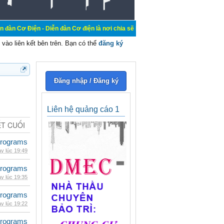
 Diễn đàn Cơ điện là nơi chia sẽ kiến thức kinh nghiệm trong lãnh vực cơ điện
vào liên kết bên trên. Bạn có thể
đăng ký
Đăng nhập / Đăng ký
Liên hệ quảng cáo 1
ẾT CUỐI
rograms
y lúc 19:49
rograms
y lúc 19:35
rograms
y lúc 19:22
rograms