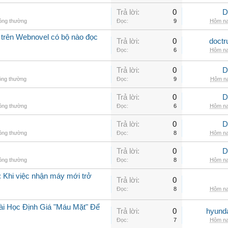
Trả lời:
0
D
hông thường
Đọc:
9
Hôm na
 trên Webnovel có bộ nào đọc
Trả lời:
0
doctr
Đọc:
6
Hôm na
Trả lời:
0
D
ông thường
Đọc:
9
Hôm na
Trả lời:
0
D
hông thường
Đọc:
6
Hôm na
Trả lời:
0
D
hông thường
Đọc:
8
Hôm na
Trả lời:
0
D
hông thường
Đọc:
8
Hôm na
 Khi việc nhận máy mới trở
Trả lời:
0
Đọc:
8
Hôm na
ài Học Định Giá "Máu Mặt" Để
Trả lời:
0
hyunda
Đọc:
7
Hôm na