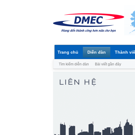
Trang chủ
Diễn đàn
Thành vi
Tìm kiếm diễn đàn
Bài viết gần đây