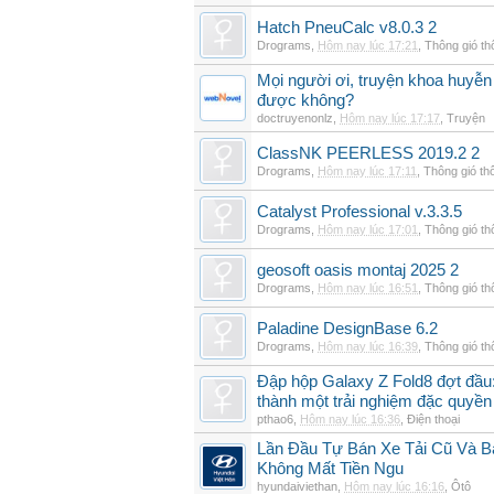
Hatch PneuCalc v8.0.3 2
Drograms
,
Hôm nay lúc 17:21
,
Thông gió t
Mọi người ơi, truyện khoa huyễn
được không?
doctruyenonlz
,
Hôm nay lúc 17:17
,
Truyện
ClassNK PEERLESS 2019.2 2
Drograms
,
Hôm nay lúc 17:11
,
Thông gió th
Catalyst Professional v.3.3.5
Drograms
,
Hôm nay lúc 17:01
,
Thông gió t
geosoft oasis montaj 2025 2
Drograms
,
Hôm nay lúc 16:51
,
Thông gió t
Paladine DesignBase 6.2
Drograms
,
Hôm nay lúc 16:39
,
Thông gió t
Đập hộp Galaxy Z Fold8 đợt đầu:
thành một trải nghiệm đặc quyền
pthao6
,
Hôm nay lúc 16:36
,
Điện thoại
Lần Đầu Tự Bán Xe Tải Cũ Và B
Không Mất Tiền Ngu
hyundaiviethan
,
Hôm nay lúc 16:16
,
Ôtô