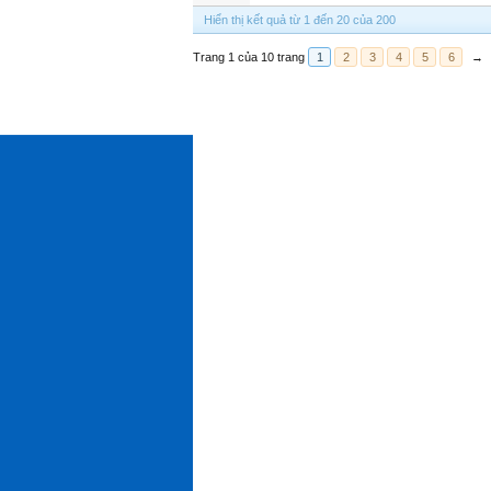
Hiển thị kết quả từ 1 đến 20 của 200
Trang 1 của 10 trang
1
2
3
4
5
6
→