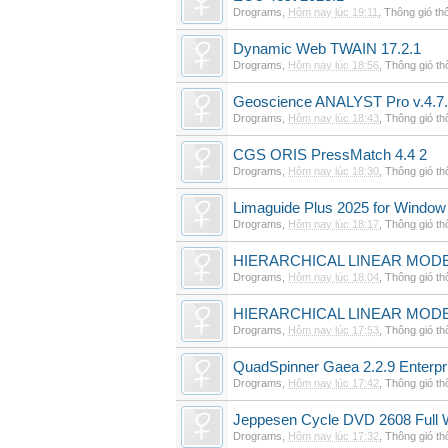
Drograms
,
Hôm nay lúc 19:11
,
Thông gió th
Dynamic Web TWAIN 17.2.1
Drograms
,
Hôm nay lúc 18:56
,
Thông gió t
Geoscience ANALYST Pro v.4.7.
Drograms
,
Hôm nay lúc 18:43
,
Thông gió t
CGS ORIS PressMatch 4.4 2
Drograms
,
Hôm nay lúc 18:30
,
Thông gió t
Limaguide Plus 2025 for Window
Drograms
,
Hôm nay lúc 18:17
,
Thông gió t
HIERARCHICAL LINEAR MODE
Drograms
,
Hôm nay lúc 18:04
,
Thông gió t
HIERARCHICAL LINEAR MOD
Drograms
,
Hôm nay lúc 17:53
,
Thông gió t
QuadSpinner Gaea 2.2.9 Enterpr
Drograms
,
Hôm nay lúc 17:42
,
Thông gió t
Jeppesen Cycle DVD 2608 Full 
Drograms
,
Hôm nay lúc 17:32
,
Thông gió t