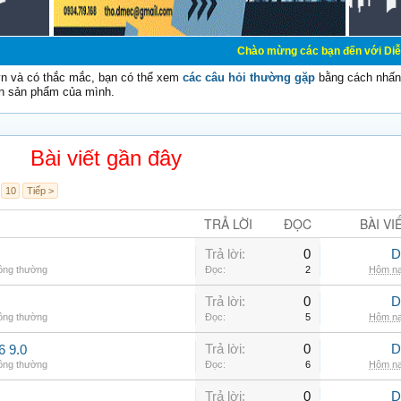
Chào mừng các bạn đến với Diễn đàn Cơ Điện -
vn và có thắc mắc, bạn có thể xem
các câu hỏi thường gặp
bằng cách nhấn 
n sản phẩm của mình.
Bài viết gần đây
10
Tiếp >
TRẢ LỜI
ĐỌC
BÀI VI
Trả lời:
0
D
hông thường
Đọc:
2
Hôm na
Trả lời:
0
D
hông thường
Đọc:
5
Hôm na
Trả lời:
0
D
6 9.0
hông thường
Đọc:
6
Hôm na
Trả lời:
0
D