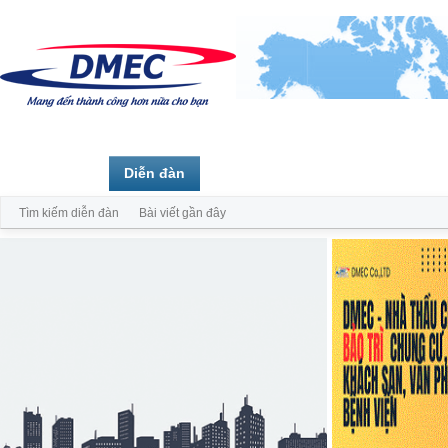
Trang chủ
Diễn đàn
Thành viên
Tìm kiếm diễn đàn
Bài viết gần đây