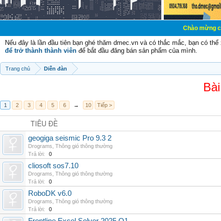
Chào mừng các bạn đến với
Nếu đây là lần đầu tiên bạn ghé thăm dmec.vn và có thắc mắc, bạn có th
để trở thành thành viên
để bắt đầu đăng bán sản phẩm của mình.
Trang chủ
Diễn đàn
Bài
1
2
3
4
5
6
→
10
Tiếp >
TIÊU ĐỀ
geogiga seismic Pro 9.3 2
Drograms
,
Thông gió thông thường
Trả lời:
0
cliosoft sos7.10
Drograms
,
Thông gió thông thường
Trả lời:
0
RoboDK v6.0
Drograms
,
Thông gió thông thường
Trả lời:
0