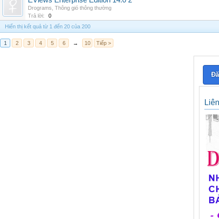
EViews Enterprise Edition 14.0 2
Drograms
,
Thông gió thông thường
Trả lời:
0
Hiển thị kết quả từ 1 đến 20 của 200
1
2
3
4
5
6
→
10
Tiếp >
Đă
Liê