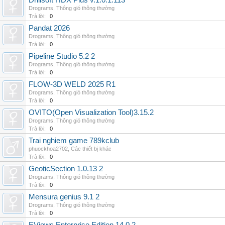
Drillsoft HDX Plus v.1.0.1.113
Drograms
,
Thông gió thông thường
Trả lời:
0
Pandat 2026
Drograms
,
Thông gió thông thường
Trả lời:
0
Pipeline Studio 5.2 2
Drograms
,
Thông gió thông thường
Trả lời:
0
FLOW-3D WELD 2025 R1
Drograms
,
Thông gió thông thường
Trả lời:
0
OVITO(Open Visualization Tool)3.15.2
Drograms
,
Thông gió thông thường
Trả lời:
0
Trai nghiem game 789kclub
phuockhoa2702
,
Các thiết bị khác
Trả lời:
0
GeoticSection 1.0.13 2
Drograms
,
Thông gió thông thường
Trả lời:
0
Mensura genius 9.1 2
Drograms
,
Thông gió thông thường
Trả lời:
0