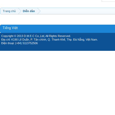
Trang chủ
Diễn đàn
Tiếng Việt
Copyright © 2013 D.M.E.C Co.,Ltd, All Rights Reserved.
Địa chỉ: K190 Lê Duẩn, P. Tân chính, Q. Thanh Khê, Thp. Đà Nẵng, Việt Nam.
Điện thoại: (+84) 5113752506