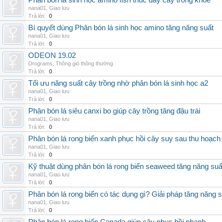
Phân bón lá sinh học amino fish thúc đẩy cây trồng khỏe
nana01
,
Giao lưu
Trả lời:
0
Bí quyết dùng Phân bón lá sinh học amino tăng năng suất
nana01
,
Giao lưu
Trả lời:
0
ODEON 19.02
Drograms
,
Thông gió thông thường
Trả lời:
0
Tối ưu năng suất cây trồng nhờ phân bón lá sinh học a2
nana01
,
Giao lưu
Trả lời:
0
Phân bón lá siêu canxi bo giúp cây trồng tăng đậu trái
nana01
,
Giao lưu
Trả lời:
0
Phân bón lá rong biển xanh phục hồi cây suy sau thu hoạch
nana01
,
Giao lưu
Trả lời:
0
Kỹ thuật dùng phân bón lá rong biển seaweed tăng năng suấ
nana01
,
Giao lưu
Trả lời:
0
Phân bón lá rong biển có tác dụng gì? Giải pháp tăng năng 
nana01
,
Giao lưu
Trả lời:
0