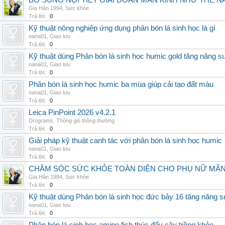
BỔ SUNG NỘI TIẾT GIAI ĐOẠN MÃN KINH NHƯ THẾ 
Gia Hân 1994
,
Sức khỏe
Trả lời:
0
Kỹ thuật nông nghiệp ứng dụng phân bón lá sinh học là gì
nana01
,
Giao lưu
Trả lời:
0
Kỹ thuật dùng Phân bón lá sinh học humic gold tăng năng s
nana01
,
Giao lưu
Trả lời:
0
Phân bón lá sinh học humic ba mùa giúp cải tạo đất màu
nana01
,
Giao lưu
Trả lời:
0
Leica PinPoint 2026 v4.2.1
Drograms
,
Thông gió thông thường
Trả lời:
0
Giải pháp kỹ thuật canh tác với phân bón lá sinh học humic
nana01
,
Giao lưu
Trả lời:
0
CHĂM SÓC SỨC KHỎE TOÀN DIỆN CHO PHỤ NỮ MÃN 
Gia Hân 1994
,
Sức khỏe
Trả lời:
0
Kỹ thuật dùng Phân bón lá sinh học đức bảy 16 tăng năng s
nana01
,
Giao lưu
Trả lời:
0