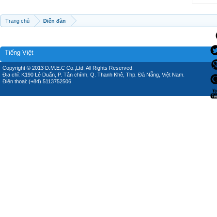
Trang chủ
Diễn đàn
Tiếng Việt
Copyright © 2013 D.M.E.C Co.,Ltd, All Rights Reserved.
Địa chỉ: K190 Lê Duẩn, P. Tân chính, Q. Thanh Khê, Thp. Đà Nẵng, Việt Nam.
Điện thoại: (+84) 5113752506