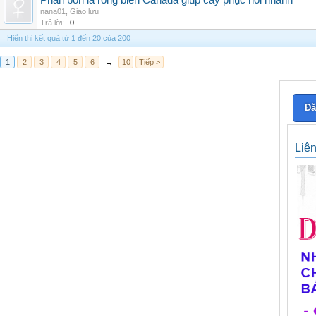
Phân bón lá rong biển Canada giúp cây phục hồi nhanh
nana01
,
Giao lưu
Trả lời:
0
Hiển thị kết quả từ 1 đến 20 của 200
1
2
3
4
5
6
→
10
Tiếp >
Đă
Liê