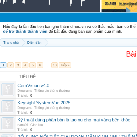
Nếu đây là lần đầu tiên bạn ghé thăm dmec.vn và có thắc mắc, bạn có th
để trở thành thành viên
để bắt đầu đăng bán sản phẩm của mình.
Trang chủ
Diễn đàn
Bài
1
2
3
4
5
6
→
10
Tiếp >
TIÊU ĐỀ
CemVision v4.0
Drograms
,
Thông gió thông thường
Trả lời:
0
Keysight SystemVue 2025
Drograms
,
Thông gió thông thường
Trả lời:
0
Kỹ thuật dùng phân bón lá tạo nụ cho mai vàng bền khỏe
nana01
,
Giao lưu
Trả lời:
0