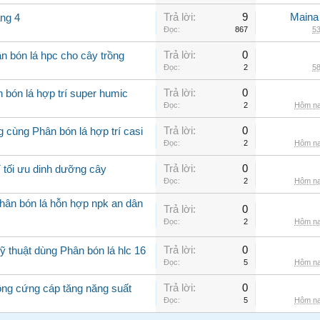
Trả lời:
9
Maina
áng 4
Đọc:
867
53
Trả lời:
0
n bón lá hpc cho cây trồng
Đọc:
2
58
Trả lời:
0
 bón lá hợp trí super humic
Đọc:
2
Hôm na
Trả lời:
0
 cùng Phân bón lá hợp trí casi
Đọc:
2
Hôm na
Trả lời:
0
í tối ưu dinh dưỡng cây
Đọc:
2
Hôm na
hân bón lá hỗn hợp npk an dân
Trả lời:
0
Đọc:
2
Hôm na
Trả lời:
0
 thuật dùng Phân bón lá hlc 16
Đọc:
5
Hôm na
Trả lời:
0
rồng cứng cáp tăng năng suất
Đọc:
5
Hôm na