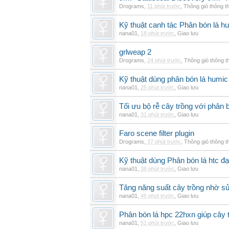
Drograms
,
11 phút trước
,
Thông gió thông 
Kỹ thuật canh tác Phân bón lá hu
nana01
,
18 phút trước
,
Giao lưu
grlweap 2
Drograms
,
24 phút trước
,
Thông gió thông 
Kỹ thuật dùng phân bón lá humic
nana01
,
25 phút trước
,
Giao lưu
Tối ưu bộ rễ cây trồng với phân 
nana01
,
31 phút trước
,
Giao lưu
Faro scene filter plugin
Drograms
,
37 phút trước
,
Thông gió thông 
Kỹ thuật dùng Phân bón lá htc đạ
nana01
,
38 phút trước
,
Giao lưu
Tăng năng suất cây trồng nhờ sử
nana01
,
45 phút trước
,
Giao lưu
Phân bón lá hpc 22hxn giúp cây 
nana01
,
51 phút trước
,
Giao lưu