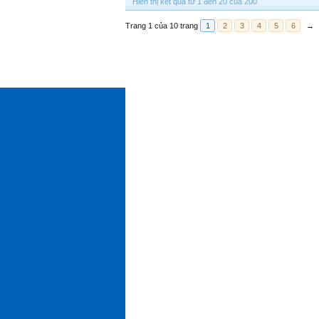
Hiển thị kết quả từ 1 đến 20 của 200
Trang 1 của 10 trang
1
2
3
4
5
6
→