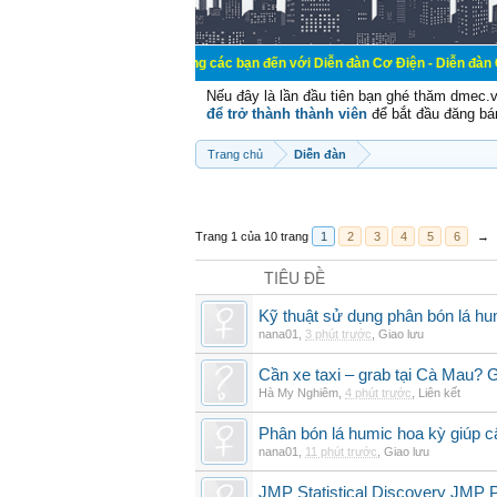
Chào mừng các bạn đến với Diễn đàn Cơ Điện - Diễn đàn Cơ điện là nơi 
Nếu đây là lần đầu tiên bạn ghé thăm dmec.
để trở thành thành viên
để bắt đầu đăng bá
Trang chủ
Diễn đàn
Trang 1 của 10 trang
1
2
3
4
5
6
→
TIÊU ĐỀ
Kỹ thuật sử dụng phân bón lá hum
nana01
,
3 phút trước
,
Giao lưu
Cần xe taxi – grab tại Cà Mau? G
Hà My Nghiêm
,
4 phút trước
,
Liên kết
Phân bón lá humic hoa kỳ giúp c
nana01
,
11 phút trước
,
Giao lưu
JMP Statistical Discovery JMP P