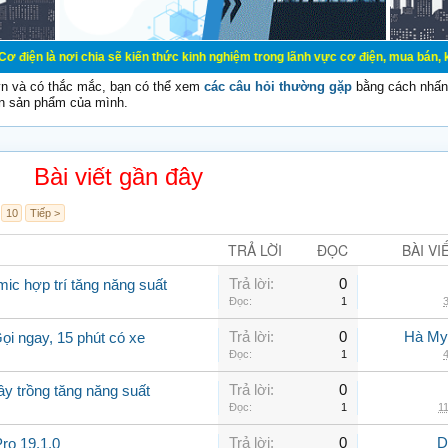
chia sẽ kiến thức kinh nghiệm trong lãnh vực cơ điện, mua bán, ký gửi, cho th
vn và có thắc mắc, bạn có thể xem
các câu hỏi thường gặp
bằng cách nhấn 
n sản phẩm của mình.
Bài viết gần đây
10
Tiếp >
TRẢ LỜI
ĐỌC
BÀI VI
Trả lời:
0
ic hợp trí tăng năng suất
Đọc:
1
3
Trả lời:
0
Hà My
ọi ngay, 15 phút có xe
Đọc:
1
4
Trả lời:
0
ây trồng tăng năng suất
Đọc:
1
11
Trả lời:
0
D
ro 19.1.0