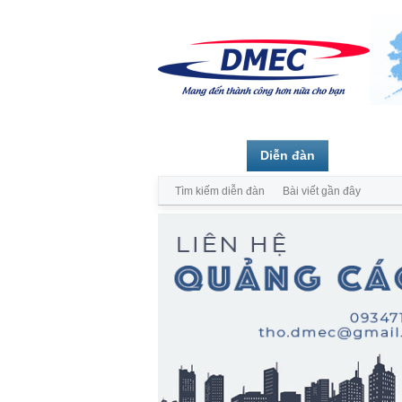
Trang chủ
Diễn đàn
Thành vi
Tìm kiếm diễn đàn
Bài viết gần đây