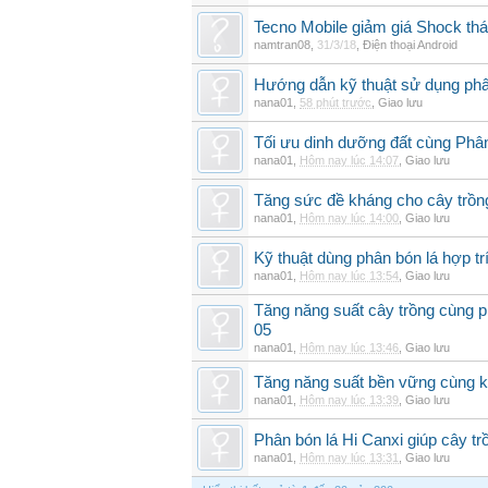
Tecno Mobile giảm giá Shock th
namtran08
,
31/3/18
,
Điện thoại Android
Hướng dẫn kỹ thuật sử dụng phâ
nana01
,
58 phút trước
,
Giao lưu
Tối ưu dinh dưỡng đất cùng Phân
nana01
,
Hôm nay lúc 14:07
,
Giao lưu
Tăng sức đề kháng cho cây trồng
nana01
,
Hôm nay lúc 14:00
,
Giao lưu
Kỹ thuật dùng phân bón lá hợp tr
nana01
,
Hôm nay lúc 13:54
,
Giao lưu
Tăng năng suất cây trồng cùng p
05
nana01
,
Hôm nay lúc 13:46
,
Giao lưu
Tăng năng suất bền vững cùng kỹ
nana01
,
Hôm nay lúc 13:39
,
Giao lưu
Phân bón lá Hi Canxi giúp cây t
nana01
,
Hôm nay lúc 13:31
,
Giao lưu