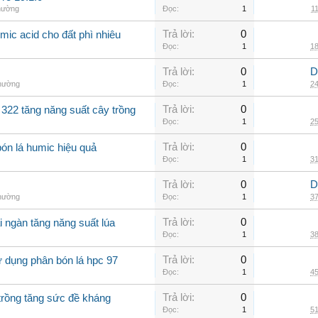
thường
Đọc:
1
11
Trả lời:
0
mic acid cho đất phì nhiêu
Đọc:
1
18
Trả lời:
0
D
thường
Đọc:
1
24
Trả lời:
0
 322 tăng năng suất cây trồng
Đọc:
1
25
Trả lời:
0
bón lá humic hiệu quả
Đọc:
1
31
Trả lời:
0
D
thường
Đọc:
1
37
Trả lời:
0
i ngàn tăng năng suất lúa
Đọc:
1
38
Trả lời:
0
 dụng phân bón lá hpc 97
Đọc:
1
45
Trả lời:
0
trồng tăng sức đề kháng
Đọc:
1
51