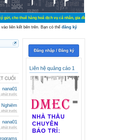
uê hàng hoá dịch vụ cá nhân, gia đình. Mua bán, ký gửi, cho thuê thiết bị hệ 
vào liên kết bên trên. Bạn có thể
đăng ký
Đăng nhập / Đăng ký
Liên hệ quảng cáo 1
ẾT CUỐI
nana01
 phút trước
 Nghiêm
 phút trước
nana01
 phút trước
rograms