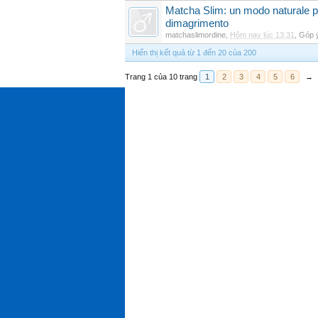
Matcha Slim: un modo naturale pe
dimagrimento
matchaslimordine
,
Hôm nay lúc 13:31
,
Góp 
Hiển thị kết quả từ 1 đến 20 của 200
Trang 1 của 10 trang
1
2
3
4
5
6
→