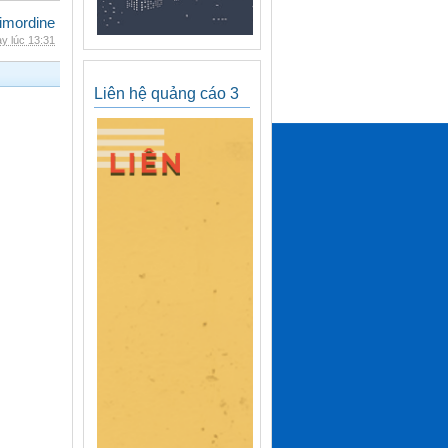
imordine
y lúc 13:31
Liên hệ quảng cáo 3