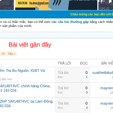
Chào mừng các bạn đến với Diễn đàn Cơ Điện
vn và có thắc mắc, bạn có thể xem
các câu hỏi thường gặp
bằng cách nhấn 
n sản phẩm của mình.
Bài viết gần đây
10
Tiếp >
TRẢ LỜI
ĐỌC
BÀI VI
iểm Tra Bo Nguồn, IGBT Và
Trả lời:
0
suathietbit
Đọc:
1
1
g điện nhẹ
SM148T4VC chính hãng China,
Trả lời:
0
maynen
31 143 034
Đọc:
3
19
 12HP SM148T4VC tại Lâm Đồng,
Trả lời:
0
maynen
143 034
Đọc:
3
24