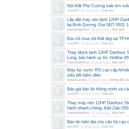
Nội thất Phú Cường sale lớn so
vyvy937
,
29 phút trước
,
Giao lưu
Lắp đặt máy nén lạnh 12HP Dan
tại Bình Dương. Gọi SĐT 0931 1
maynendanfoss
,
30 phút trước
,
Máy lạnh
Địa chỉ mua nội thất đẹp tại TP.
vyvy937
,
31 phút trước
,
Giao lưu
Thay block lạnh 12HP Danfoss S
Long, bảo hành uy tín. Hotline 0
maynendanfoss
,
32 phút trước
,
Máy lạnh
Máy lọc nước RO cao cấp Amid
siêu tiết kiệm điện
tadashi.amida
,
33 phút trước
,
Hướng dẫn th
Báo giá bàn ăn thông minh và c
vyvy937
,
34 phút trước
,
Giao lưu
Thay máy nén 12HP Danfoss SM
hành nhanh chóng. Add Zalo 093
maynendanfoss
,
37 phút trước
,
Máy lạnh
Bàn ăn hiện đại cho căn hộ cao 
vyvy937
,
37 phút trước
,
Giao lưu