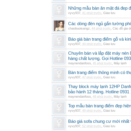
Những mẫu bàn ăn mặt đá đẹp đ
vyvy937
,
41 phút trước
,
Giao lưu
Các dòng đèn ngủ gắn tường phổ
chaobuoisangz
,
44 phút trước
,
Các đồ gia 
Báo giá bàn trang điểm gỗ và k
vyvy937
,
44 phút trước
,
Giao lưu
Chuyên bán và lắp đặt máy nén
hàng chất lượng. Gọi Hotline 09
maynendanfoss
,
45 phút trước
,
Máy lạnh
Bàn trang điểm thông minh có t
vyvy937
,
47 phút trước
,
Giao lưu
Thay block máy lạnh 12HP Danf
bảo hành 12 tháng. Hotline 0931
maynendanfoss
,
48 phút trước
,
Máy lạnh
Top mẫu bàn trang điểm đẹp hiện
vyvy937
,
49 phút trước
,
Giao lưu
Báo giá sofa chung cư mới nhất 
vyvy937
,
52 phút trước
,
Giao lưu