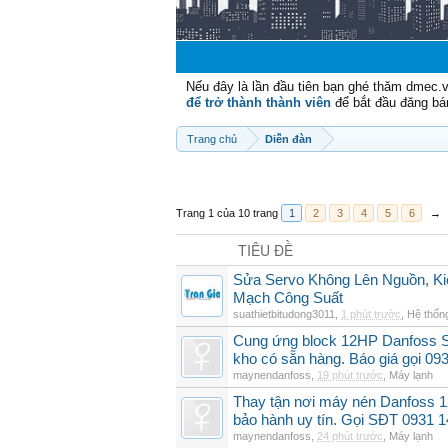
Nếu đây là lần đầu tiên bạn ghé thăm dmec.
để trở thành thành viên
để bắt đầu đăng bá
Trang chủ
Diễn đàn
Trang 1 của 10 trang
1
2
3
4
5
6
→
TIÊU ĐỀ
Sửa Servo Không Lên Nguồn, K
Mạch Công Suất
suathietbitudong3011
,
1 phút trước
,
Hệ thốn
Cung ứng block 12HP Danfoss 
kho có sẵn hàng. Báo giá gọi 09
maynendanfoss
,
19 phút trước
,
Máy lạnh
Thay tận nơi máy nén Danfoss
bảo hành uy tín. Gọi SĐT 0931 
maynendanfoss
,
24 phút trước
,
Máy lạnh