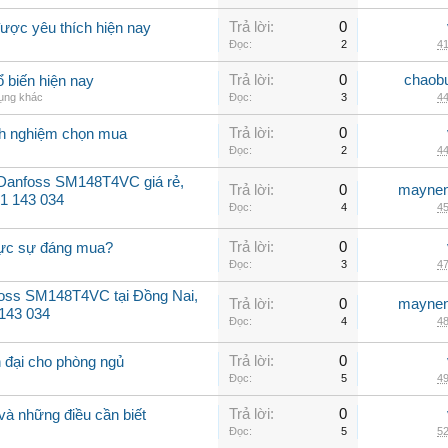
Trả lời:
0
ược yêu thích hiện nay
Đọc:
2
41
Trả lời:
0
chaob
 biến hiện nay
dụng khác
Đọc:
3
44
Trả lời:
0
inh nghiệm chọn mua
Đọc:
2
44
 Danfoss SM148T4VC giá rẻ,
Trả lời:
0
maynen
31 143 034
Đọc:
4
45
Trả lời:
0
hực sự đáng mua?
Đọc:
3
47
oss SM148T4VC tại Đồng Nai,
Trả lời:
0
maynen
 143 034
Đọc:
4
48
Trả lời:
0
 đại cho phòng ngủ
Đọc:
5
49
Trả lời:
0
và những điều cần biết
Đọc:
5
52