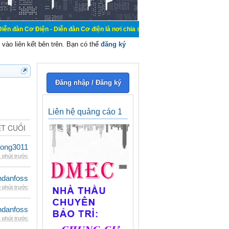
 - Diễn đàn Cơ điện là nơi chia sẽ kiến thức kinh nghiệm trong lãnh vực cơ đi
vào liên kết bên trên. Bạn có thể
đăng ký
Đăng nhập / Đăng ký
Liên hệ quảng cáo 1
ẾT CUỐI
udong3011
 phút trước
danfoss
 phút trước
danfoss
 phút trước