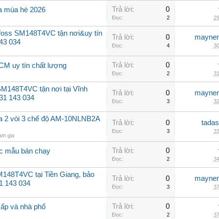
Trả lời:
0
fa mùa hè 2026
Đọc:
2
29
foss SM148T4VC tận nơi&uy tín
Trả lời:
0
maynen
43 034
Đọc:
4
30
Trả lời:
0
HCM uy tín chất lượng
Đọc:
2
31
M148T4VC tận nơi tại Vĩnh
Trả lời:
0
maynen
931 143 034
Đọc:
3
32
a 2 vòi 3 chế độ AM-10NLNB2A
Trả lời:
0
tadas
Đọc:
3
33
am gia
Trả lời:
0
ác mẫu bán chạy
Đọc:
2
34
148T4VC tại Tiền Giang, bảo
Trả lời:
0
maynen
1 143 034
Đọc:
3
37
Trả lời:
0
cấp và nhà phố
Đọc:
2
37