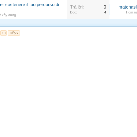
r sostenere il tuo percorso di
Trả lời:
0
matchasl
Đọc:
4
Hôm na
ý xây dựng
10
Tiếp >