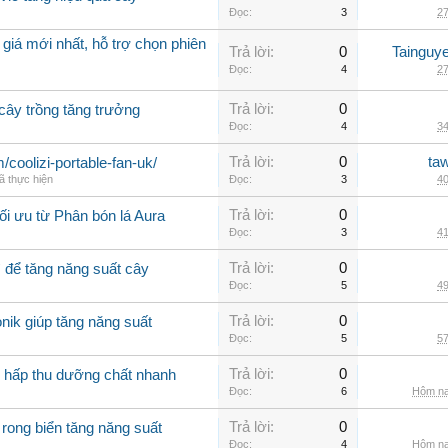
Đọc:
3
27
giá mới nhất, hỗ trợ chọn phiên
Trả lời:
0
Tainguy
Đọc:
4
27
Trả lời:
0
 cây trồng tăng trưởng
Đọc:
4
34
Trả lời:
0
ta
m/coolizi-portable-fan-uk/
ã thực hiện
Đọc:
3
40
Trả lời:
0
ối ưu từ Phân bón lá Aura
Đọc:
3
41
Trả lời:
0
ì để tăng năng suất cây
Đọc:
5
49
Trả lời:
0
nik giúp tăng năng suất
Đọc:
5
57
Trả lời:
0
g hấp thu dưỡng chất nhanh
Đọc:
6
Hôm na
Trả lời:
0
 rong biển tăng năng suất
Đọc:
4
Hôm na