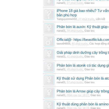
nana01
,
27 phút trước
,
Giao lưu
iPhone 18 giá bao nhiêu? Tư vấn 
bản phù hợp
Tainguyenmxh02
,
27 phút trước
,
Liên kết
Phân bón lá auxin: Kỹ thuật giúp
nana01
,
34 phút trước
,
Giao lưu
Official@- https://beastfitclub.co
tawot94605
,
40 phút trước
,
Các hoạt động đ
Giải pháp dinh dưỡng cây trồng t
nana01
,
41 phút trước
,
Giao lưu
Phân bón lá atonik có tác dụng g
nana01
,
49 phút trước
,
Giao lưu
Kỹ thuật sử dụng Phân bón lá ato
nana01
,
57 phút trước
,
Giao lưu
Phân bón lá Arrow giúp cây trồn
nana01
,
Hôm nay lúc 18:27
,
Giao lưu
Kỹ thuật dùng phân bón lá amino
nana01
,
Hôm nay lúc 18:19
,
Giao lưu