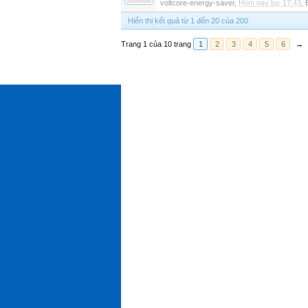
voltcore-energy-saver
,
Hôm nay lúc 17:43
,
Hiển thị kết quả từ 1 đến 20 của 200
Trang 1 của 10 trang
1
2
3
4
5
6
→