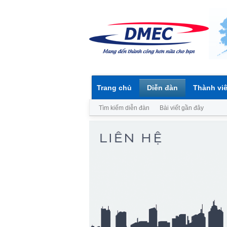
Trang chủ
Diễn đàn
Thành vi
Tìm kiếm diễn đàn
Bài viết gần đây