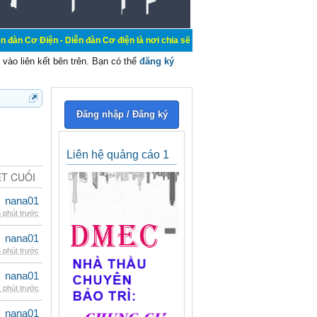
 Diễn đàn Cơ điện là nơi chia sẽ kiến thức kinh nghiệm trong lãnh vực cơ điện,
vào liên kết bên trên. Bạn có thể
đăng ký
Đăng nhập / Đăng ký
Liên hệ quảng cáo 1
ẾT CUỐI
nana01
 phút trước
nana01
 phút trước
nana01
 phút trước
nana01