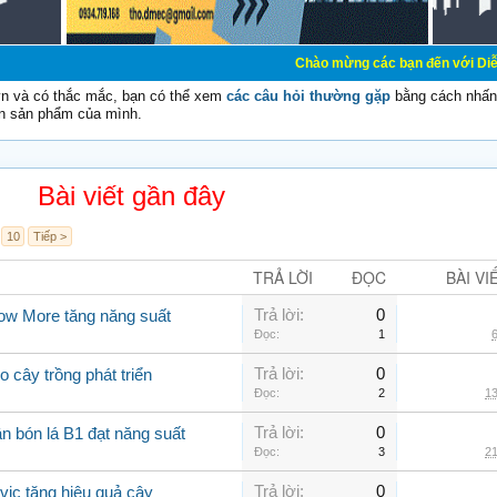
Chào mừng các bạn đến với Diễn đàn Cơ Điện -
vn và có thắc mắc, bạn có thể xem
các câu hỏi thường gặp
bằng cách nhấn 
n sản phẩm của mình.
Bài viết gần đây
10
Tiếp >
TRẢ LỜI
ĐỌC
BÀI VI
Trả lời:
0
row More tăng năng suất
Đọc:
1
6
Trả lời:
0
o cây trồng phát triển
Đọc:
2
13
Trả lời:
0
n bón lá B1 đạt năng suất
Đọc:
3
21
Trả lời:
0
lvic tăng hiệu quả cây