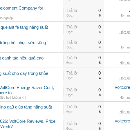
velopment Company for
Trả lời:
0
Đọc:
6
Hôm na
nh nghiệp
Trả lời:
0
quelant fe tăng năng suất
Đọc:
4
Hôm na
Trả lời:
0
 trồng hồi phục sức sống
Đọc:
4
Hôm na
Trả lời:
0
t canh tác hiệu quả cao
Đọc:
5
Hôm na
Trả lời:
0
g suất cho cây trồng khỏe
Đọc:
4
Hôm na
voltcor
, VoltCore Energy Saver Cost,
Trả lời:
0
ere to
Đọc:
8
Điều hoà không khí
Hôm na
Trả lời:
0
ino ga3 giúp tăng năng suất
Đọc:
5
Hôm na
voltcor
026: VoltCore Reviews, Price,
Trả lời:
0
y Work?
Đọc:
6