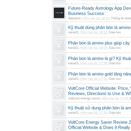
Future-Ready Astrology App De
Business Success
Appslure
,
Hôm nay lúc 18:12
,
Thông tin doa
Kỹ thuật dùng phân bón lá amino 
nana01
,
Hôm nay lúc 18:12
,
Giao lưu
Phân bón lá amino plus giúp cây
nana01
,
Hôm nay lúc 18:05
,
Giao lưu
Phân bón lá amino là gì? Kỹ thuậ
nana01
,
Hôm nay lúc 17:58
,
Giao lưu
Phân bón lá amino gold tăng năn
nana01
,
Hôm nay lúc 17:51
,
Giao lưu
VoltCore Official Website: Price
Reviews, Directions to Use & Wh
voltcore-energy-saver
,
Hôm nay lúc 17:43
,
Kỹ thuật sử dụng phân bón lá am
nana01
,
Hôm nay lúc 17:43
,
Giao lưu
VoltCore Energy Saver Review 2
Official Website & Does It Reall