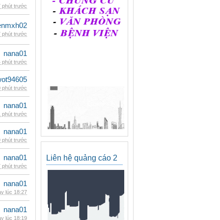
 phút trước
enmxh02
 phút trước
nana01
 phút trước
wot94605
 phút trước
nana01
 phút trước
nana01
 phút trước
nana01
Liên hệ quảng cáo 2
 phút trước
nana01
y lúc 18:27
nana01
y lúc 18:19