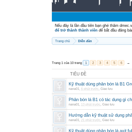
Nếu đây là lần đầu tiên bạn ghé thăm dmec.
để trở thành thành viên
để bắt đầu đăng bá
Trang chủ
Diễn đàn
Trang 1 của 10 trang
1
2
3
4
5
6
→
TIÊU ĐỀ
Kỹ thuật dùng phân bón lá B1 G
nana01
,
6 phút trước
,
Giao lưu
Phân bón lá B1 có tác dụng gì ch
nana01
,
13 phút trước
,
Giao lưu
Hướng dẫn kỹ thuật sử dụng phâ
nana01
,
21 phút trước
,
Giao lưu
Kỹ thuật dùng phân bón lá axit fu