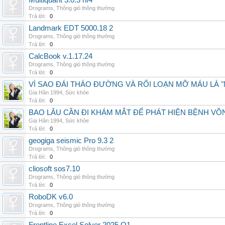
Multiquant 3.0.3 hf4
Drograms
,
Thông gió thông thường
Trả lời:
0
Landmark EDT 5000.18 2
Drograms
,
Thông gió thông thường
Trả lời:
0
CalcBook v.1.17.24
Drograms
,
Thông gió thông thường
Trả lời:
0
VÌ SAO ĐÁI THÁO ĐƯỜNG VÀ RỐI LOẠN MỠ MÁU LÀ 
Gia Hân 1994
,
Sức khỏe
Trả lời:
0
BAO LÂU CẦN ĐI KHÁM MẮT ĐỂ PHÁT HIỆN BỆNH V
Gia Hân 1994
,
Sức khỏe
Trả lời:
0
geogiga seismic Pro 9.3 2
Drograms
,
Thông gió thông thường
Trả lời:
0
cliosoft sos7.10
Drograms
,
Thông gió thông thường
Trả lời:
0
RoboDK v6.0
Drograms
,
Thông gió thông thường
Trả lời:
0