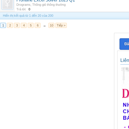
Frontline Excel Solver 2025 Q1
Drograms
,
Thông gió thông thường
Trả lời:
0
Hiển thị kết quả từ 1 đến 20 của 200
1
2
3
4
5
6
→
10
Tiếp >
Đă
Liê