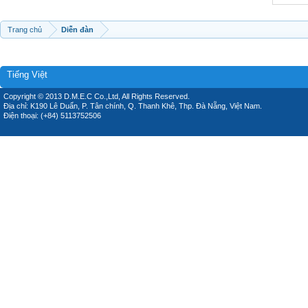
Trang chủ
Diễn đàn
Tiếng Việt
Copyright © 2013 D.M.E.C Co.,Ltd, All Rights Reserved.
Địa chỉ: K190 Lê Duẩn, P. Tân chính, Q. Thanh Khê, Thp. Đà Nẵng, Việt Nam.
Điện thoại: (+84) 5113752506