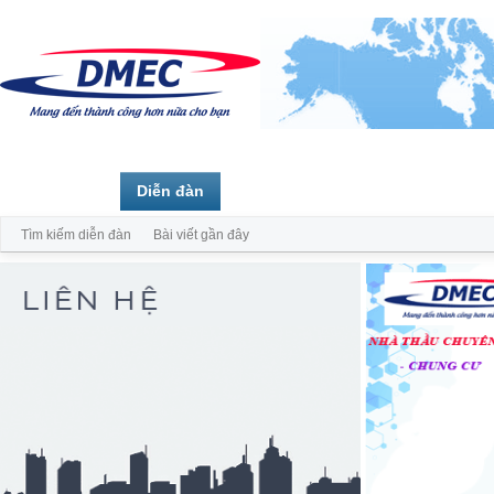
Trang chủ
Diễn đàn
Thành viên
Tìm kiếm diễn đàn
Bài viết gần đây