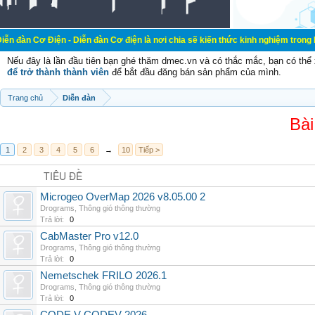
ện - Diễn đàn Cơ điện là nơi chia sẽ kiến thức kinh nghiệm trong lãnh vực cơ đ
Nếu đây là lần đầu tiên bạn ghé thăm dmec.vn và có thắc mắc, bạn có th
để trở thành thành viên
để bắt đầu đăng bán sản phẩm của mình.
Trang chủ
Diễn đàn
Bài
1
2
3
4
5
6
→
10
Tiếp >
TIÊU ĐỀ
Microgeo OverMap 2026 v8.05.00 2
Drograms
,
Thông gió thông thường
Trả lời:
0
CabMaster Pro v12.0
Drograms
,
Thông gió thông thường
Trả lời:
0
Nemetschek FRILO 2026.1
Drograms
,
Thông gió thông thường
Trả lời:
0