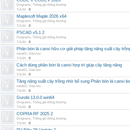
CODE V CODEV 2026
Drograms
,
Thông gió thông thường
Trả lời:
0
Maplesoft Maple 2026 x64
Drograms
,
Thông gió thông thường
Trả lời:
0
PSCAD v5.1 2
Drograms
,
Thông gió thông thường
Trả lời:
0
Phân bón lá canxi hữu cơ giải pháp tăng năng suất cây trồn
nana01
,
Giao lưu
Trả lời:
0
Cách dùng phân bón lá canxi hợp trí giúp cây tăng năng
nana01
,
Giao lưu
Trả lời:
0
Tăng năng suất cây trồng nhờ bổ sung Phân bón lá canxi b
nana01
,
Giao lưu
Trả lời:
0
Gurobi 13.0.0 win64
Drograms
,
Thông gió thông thường
Trả lời:
0
COPRA RF 2025 2
Drograms
,
Thông gió thông thường
Trả lời:
0