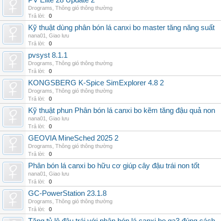
PV Elite 28 Update 2
Drograms
,
Thông gió thông thường
Trả lời:
0
Kỹ thuật dùng phân bón lá canxi bo master tăng năng suất
nana01
,
Giao lưu
Trả lời:
0
pvsyst 8.1.1
Drograms
,
Thông gió thông thường
Trả lời:
0
KONGSBERG K-Spice SimExplorer 4.8 2
Drograms
,
Thông gió thông thường
Trả lời:
0
Kỹ thuật phun Phân bón lá canxi bo kẽm tăng đậu quả non
nana01
,
Giao lưu
Trả lời:
0
GEOVIA MineSched 2025 2
Drograms
,
Thông gió thông thường
Trả lời:
0
Phân bón lá canxi bo hữu cơ giúp cây đậu trái non tốt
nana01
,
Giao lưu
Trả lời:
0
GC-PowerStation 23.1.8
Drograms
,
Thông gió thông thường
Trả lời:
0