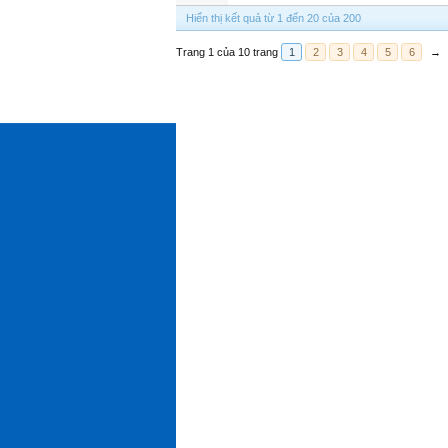
Hiển thị kết quả từ 1 đến 20 của 200
Trang 1 của 10 trang
1
2
3
4
5
6
→