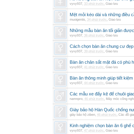
vyvy937
,
33 phút trước
,
Giao lưu
Mệt mỏi kéo dài và những điều c
muoigentis
,
34 phút trước
,
Giao lưu
Những mẫu bàn ăn tối giản được 
vyvy937
,
36 phút trước
,
Giao lưu
Cách chọn bàn ăn chung cư đẹp 
vyvy937
,
39 phút trước
,
Giao lưu
Bàn ăn chân sắt mặt đá có phù 
vyvy937
,
41 phút trước
,
Giao lưu
Bàn ăn thông minh giúp tiết kiệm
vyvy937
,
44 phút trước
,
Giao lưu
Các mẫu xe đẩy kệ để chuôi gi
namnpro
,
46 phút trước
,
Máy móc công ngh
Giày bảo hộ Hàn Quốc chống n
giày bảo hộ ziben
,
46 phút trước
,
Các đồ gi
Kinh nghiệm chọn bàn ăn 6 ghế 
vyvy937
,
47 phút trước
,
Giao lưu