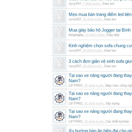
vyvy937
,
7 phút trước
,
Giao lưu
Mẹo mua bàn trang điểm led tiện
vyvy937
,
10 phút trước
,
Giao lưu
Mua giày bảo hộ Jogger tại Bình
thegioigiay
,
15 phút trước
,
Giày dép
Kinh nghiệm chọn sofa chung cư 
vyvy937
,
20 phút trước
,
Giao lưu
3 cách đơn giản vệ sinh sofa giư
vyvy937
,
28 phút trước
,
Giao lưu
Tại sao xe nâng người đang thay 
Nam?
LIFTPRO
,
30 phút trước
,
Máy móc công ng
Tại sao xe nâng người đang thay 
Nam?
LIFTPRO
,
31 phút trước
,
Xây dựng
Tại sao xe nâng người đang thay 
Nam?
LIFTPRO
,
32 phút trước
,
Các thiết bị khác
Xu hướng bàn ăn hiện đại cho gia