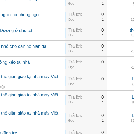
Đọc:
1
7
Trả lời:
0
 nghi cho phòng ngủ
Đọc:
1
10
Trả lời:
0
th
 Dương ở đâu tốt
Đọc:
1
15
Trả lời:
0
nhỏ cho căn hộ hiện đại
Đọc:
1
20
Trả lời:
0
ờng kéo tại nhà
Đọc:
1
28
thế giàn giáo tại nhà máy Việt
Trả lời:
0
Đọc:
1
30
hiệp
thế giàn giáo tại nhà máy Việt
Trả lời:
0
Đọc:
1
31
thế giàn giáo tại nhà máy Việt
Trả lời:
0
Đọc:
1
32
Trả lời:
0
 đình trẻ