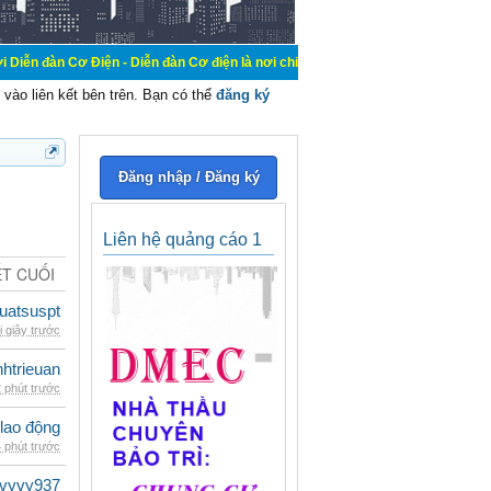
iện - Diễn đàn Cơ điện là nơi chia sẽ kiến thức kinh nghiệm trong lãnh vực cơ
vào liên kết bên trên. Bạn có thể
đăng ký
Đăng nhập / Đăng ký
Liên hệ quảng cáo 1
ẾT CUỐI
luatsuspt
i giây trước
inhtrieuan
 phút trước
 lao động
 phút trước
vyvy937