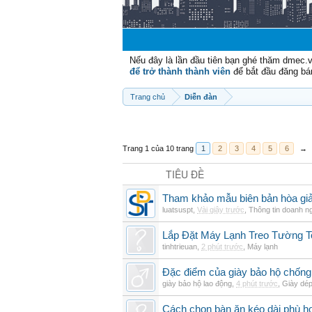
Nếu đây là lần đầu tiên bạn ghé thăm dmec.
để trở thành thành viên
để bắt đầu đăng bá
Trang chủ
Diễn đàn
Trang 1 của 10 trang
1
2
3
4
5
6
→
TIÊU ĐỀ
Tham khảo mẫu biên bản hòa giải
luatsuspt
,
Vài giây trước
,
Thông tin doanh n
Lắp Đặt Máy Lạnh Treo Tường 
tinhtrieuan
,
2 phút trước
,
Máy lạnh
Đặc điểm của giày bảo hộ chốn
giày bảo hộ lao động
,
4 phút trước
,
Giày dé
Cách chọn bàn ăn kéo dài phù h