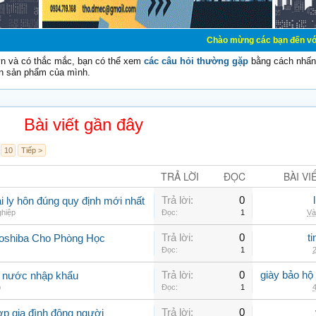
Chào mừng các bạn đến với Diễn đàn Cơ Đ
vn và có thắc mắc, bạn có thể xem
các câu hỏi thường gặp
bằng cách nhấn 
n sản phẩm của mình.
Bài viết gần đây
10
Tiếp >
TRẢ LỜI
ĐỌC
BÀI VI
Trả lời:
0
 ly hôn đúng quy định mới nhất
ghiệp
Đọc:
1
Và
Trả lời:
0
t
Toshiba Cho Phòng Học
Đọc:
1
2
Trả lời:
0
giày bảo hộ
g nước nhập khẩu
p
Đọc:
1
4
Trả lời:
0
ợp gia đình đông người