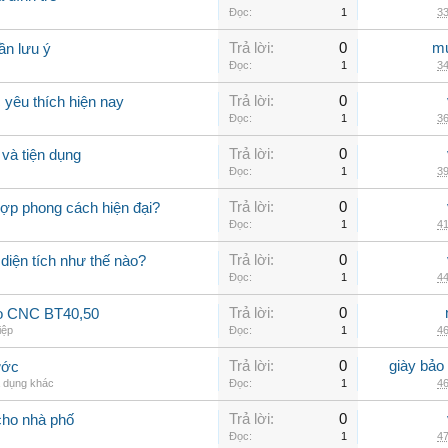
Đọc:
1
33
Trả lời:
0
mu
ần lưu ý
Đọc:
1
34
Trả lời:
0
yêu thích hiện nay
Đọc:
1
36
Trả lời:
0
và tiện dụng
Đọc:
1
39
Trả lời:
0
hợp phong cách hiện đại?
Đọc:
1
41
Trả lời:
0
 diện tích như thế nào?
Đọc:
1
44
Trả lời:
0
ao CNC BT40,50
iệp
Đọc:
1
46
Trả lời:
0
giày bảo
ước
a dụng khác
Đọc:
1
46
Trả lời:
0
cho nhà phố
Đọc:
1
47