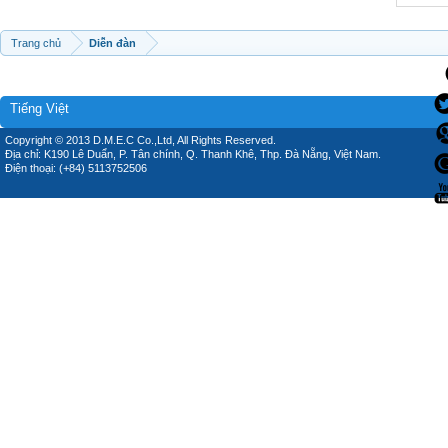
Trang chủ
Diễn đàn
Tiếng Việt
Copyright © 2013 D.M.E.C Co.,Ltd, All Rights Reserved.
Địa chỉ: K190 Lê Duẩn, P. Tân chính, Q. Thanh Khê, Thp. Đà Nẵng, Việt Nam.
Điện thoại: (+84) 5113752506