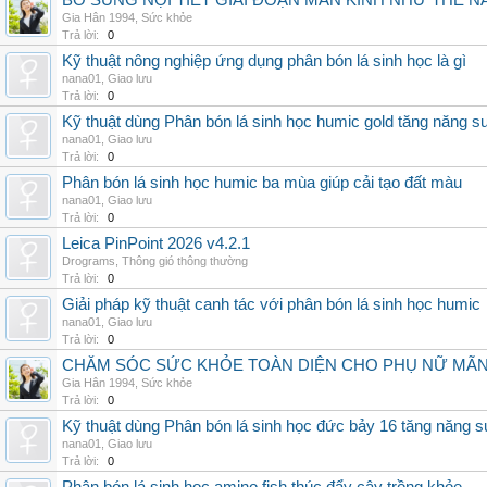
BỔ SUNG NỘI TIẾT GIAI ĐOẠN MÃN KINH NHƯ THẾ 
Gia Hân 1994
,
Sức khỏe
Trả lời:
0
Kỹ thuật nông nghiệp ứng dụng phân bón lá sinh học là gì
nana01
,
Giao lưu
Trả lời:
0
Kỹ thuật dùng Phân bón lá sinh học humic gold tăng năng s
nana01
,
Giao lưu
Trả lời:
0
Phân bón lá sinh học humic ba mùa giúp cải tạo đất màu
nana01
,
Giao lưu
Trả lời:
0
Leica PinPoint 2026 v4.2.1
Drograms
,
Thông gió thông thường
Trả lời:
0
Giải pháp kỹ thuật canh tác với phân bón lá sinh học humic
nana01
,
Giao lưu
Trả lời:
0
CHĂM SÓC SỨC KHỎE TOÀN DIỆN CHO PHỤ NỮ MÃN 
Gia Hân 1994
,
Sức khỏe
Trả lời:
0
Kỹ thuật dùng Phân bón lá sinh học đức bảy 16 tăng năng s
nana01
,
Giao lưu
Trả lời:
0