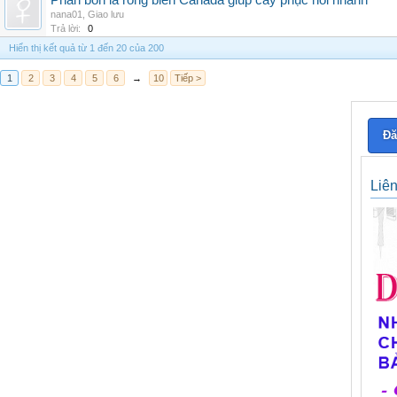
Phân bón lá rong biển Canada giúp cây phục hồi nhanh
nana01
,
Giao lưu
Trả lời:
0
Hiển thị kết quả từ 1 đến 20 của 200
1
2
3
4
5
6
→
10
Tiếp >
Đă
Liê