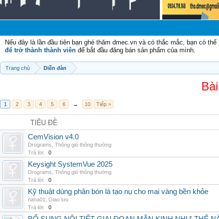
Nếu đây là lần đầu tiên bạn ghé thăm dmec.vn và có thắc mắc, bạn có th
để trở thành thành viên
để bắt đầu đăng bán sản phẩm của mình.
Trang chủ
Diễn đàn
Bài
1
2
3
4
5
6
→
10
Tiếp >
TIÊU ĐỀ
CemVision v4.0
Drograms
,
Thông gió thông thường
Trả lời:
0
Keysight SystemVue 2025
Drograms
,
Thông gió thông thường
Trả lời:
0
Kỹ thuật dùng phân bón lá tạo nụ cho mai vàng bền khỏe
nana01
,
Giao lưu
Trả lời:
0