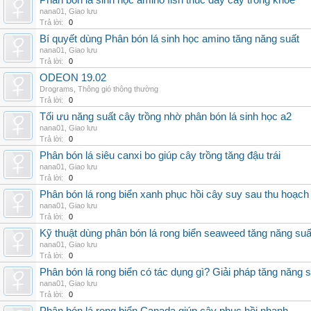
Phân bón lá sinh học amino fish thúc đẩy cây trồng khỏe
nana01
,
Giao lưu
Trả lời:
0
Bí quyết dùng Phân bón lá sinh học amino tăng năng suất
nana01
,
Giao lưu
Trả lời:
0
ODEON 19.02
Drograms
,
Thông gió thông thường
Trả lời:
0
Tối ưu năng suất cây trồng nhờ phân bón lá sinh học a2
nana01
,
Giao lưu
Trả lời:
0
Phân bón lá siêu canxi bo giúp cây trồng tăng đậu trái
nana01
,
Giao lưu
Trả lời:
0
Phân bón lá rong biển xanh phục hồi cây suy sau thu hoạch
nana01
,
Giao lưu
Trả lời:
0
Kỹ thuật dùng phân bón lá rong biển seaweed tăng năng suấ
nana01
,
Giao lưu
Trả lời:
0
Phân bón lá rong biển có tác dụng gì? Giải pháp tăng năng 
nana01
,
Giao lưu
Trả lời:
0