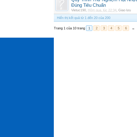
Đúng Tiêu Chuẩn
Vietuc190
,
Hôm qua, lúc 22:34
,
Giao lưu
Hiển thị kết quả từ 1 đến 20 của 200
Trang 1 của 10 trang
1
2
3
4
5
6
→