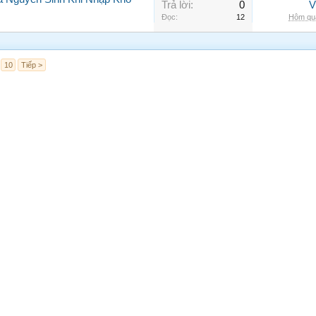
Trả lời:
0
V
Đọc:
12
Hôm qua
10
Tiếp >