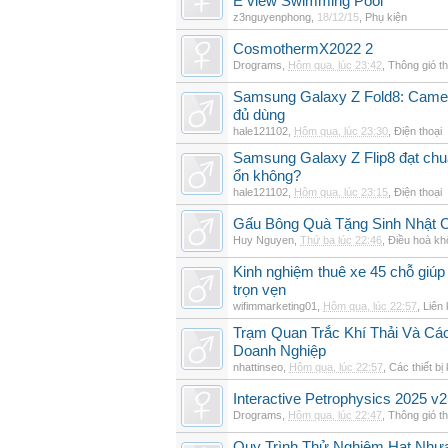
E view Swimming Pool
z3nguyenphong
,
18/12/15
,
Phụ kiện
CosmothermX2022 2
Drograms
,
Hôm qua, lúc 23:42
,
Thông gió t
Samsung Galaxy Z Fold8: Camer
đủ dùng
hale121102
,
Hôm qua, lúc 23:30
,
Điện thoại
Samsung Galaxy Z Flip8 đạt chu
ổn không?
hale121102
,
Hôm qua, lúc 23:15
,
Điện thoại
Gấu Bông Quà Tặng Sinh Nhật
Huy Nguyen
,
Thứ ba lúc 22:46
,
Điều hoà kh
Kinh nghiệm thuê xe 45 chỗ giúp 
trọn vẹn
wifimmarketing01
,
Hôm qua, lúc 22:57
,
Liên 
Trạm Quan Trắc Khí Thải Và Cá
Doanh Nghiệp
nhattinseo
,
Hôm qua, lúc 22:57
,
Các thiết bị
Interactive Petrophysics 2025 v2
Drograms
,
Hôm qua, lúc 22:47
,
Thông gió t
Quy Trình Thử Nghiệm Hạt Nhự