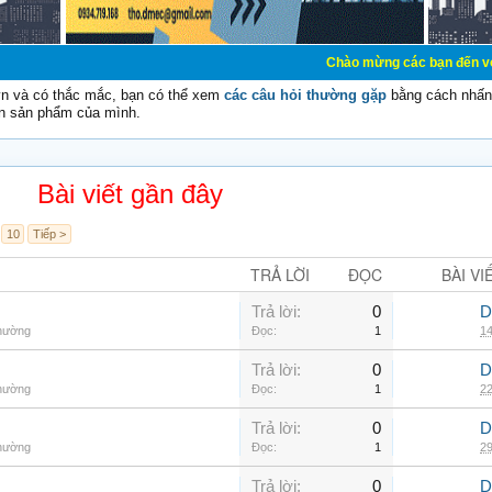
Chào mừng các bạn đến với Diễn đàn Cơ Đ
vn và có thắc mắc, bạn có thể xem
các câu hỏi thường gặp
bằng cách nhấn 
n sản phẩm của mình.
Bài viết gần đây
10
Tiếp >
TRẢ LỜI
ĐỌC
BÀI VI
Trả lời:
0
D
thường
Đọc:
1
14
Trả lời:
0
D
thường
Đọc:
1
22
Trả lời:
0
D
thường
Đọc:
1
29
Trả lời:
0
D