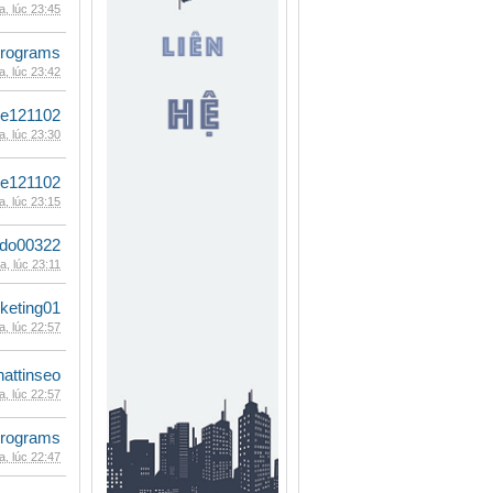
, lúc 23:45
rograms
, lúc 23:42
le121102
, lúc 23:30
le121102
, lúc 23:15
ldo00322
, lúc 23:11
keting01
, lúc 22:57
hattinseo
, lúc 22:57
rograms
, lúc 22:47