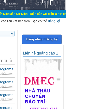
iện - Diễn đàn Cơ điện là nơi chia sẽ kiến thức kinh nghiệm trong lãnh vực cơ
vào liên kết bên trên. Bạn có thể
đăng ký
Đăng nhập / Đăng ký
Liên hệ quảng cáo 1
ẾT CUỐI
rograms
 phút trước
rograms
 phút trước
rograms
 phút trước
rograms