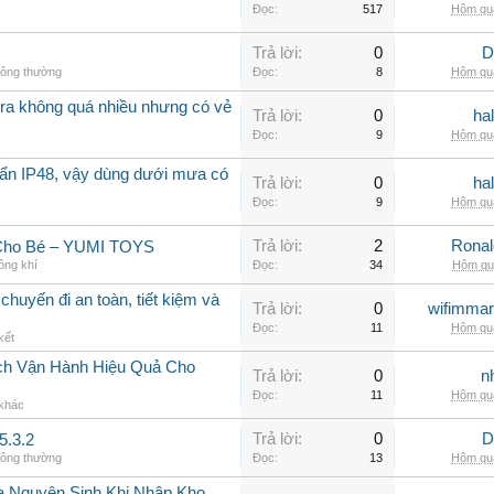
Đọc:
517
Hôm qua
Trả lời:
0
D
hông thường
Đọc:
8
Hôm qua
a không quá nhiều nhưng có vẻ
Trả lời:
0
ha
Đọc:
9
Hôm qua
ẩn IP48, vậy dùng dưới mưa có
Trả lời:
0
ha
Đọc:
9
Hôm qua
Trả lời:
2
Rona
 Cho Bé – YUMI TOYS
ông khí
Đọc:
34
Hôm qua
chuyến đi an toàn, tiết kiệm và
Trả lời:
0
wifimmar
Đọc:
11
Hôm qua
kết
ch Vận Hành Hiệu Quả Cho
Trả lời:
0
n
Đọc:
11
Hôm qua
 khác
Trả lời:
0
D
5.3.2
hông thường
Đọc:
13
Hôm qua
a Nguyên Sinh Khi Nhập Kho