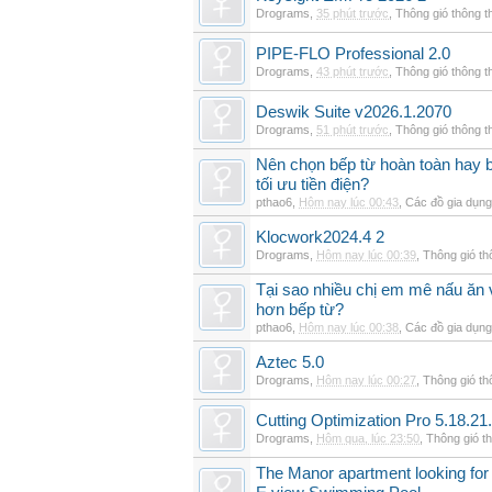
Drograms
,
35 phút trước
,
Thông gió thông 
PIPE-FLO Professional 2.0
Drograms
,
43 phút trước
,
Thông gió thông 
Deswik Suite v2026.1.2070
Drograms
,
51 phút trước
,
Thông gió thông 
Nên chọn bếp từ hoàn toàn hay b
tối ưu tiền điện?
pthao6
,
Hôm nay lúc 00:43
,
Các đồ gia dụn
Klocwork2024.4 2
Drograms
,
Hôm nay lúc 00:39
,
Thông gió t
Tại sao nhiều chị em mê nấu ăn 
hơn bếp từ?
pthao6
,
Hôm nay lúc 00:38
,
Các đồ gia dụn
Aztec 5.0
Drograms
,
Hôm nay lúc 00:27
,
Thông gió t
Cutting Optimization Pro 5.18.21
Drograms
,
Hôm qua, lúc 23:50
,
Thông gió t
The Manor apartment looking for 