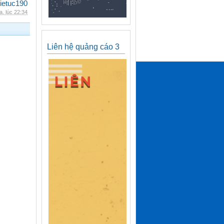
ietuc190
, lúc 22:34
Liên hệ quảng cáo 3