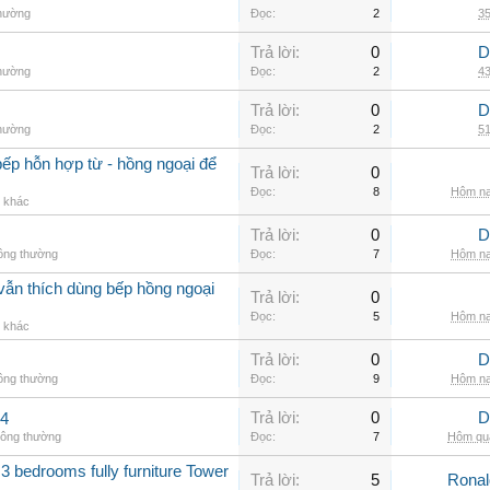
thường
Đọc:
2
35
Trả lời:
0
D
thường
Đọc:
2
43
Trả lời:
0
D
thường
Đọc:
2
51
ếp hỗn hợp từ - hồng ngoại để
Trả lời:
0
Đọc:
8
Hôm na
g khác
Trả lời:
0
D
hông thường
Đọc:
7
Hôm na
vẫn thích dùng bếp hồng ngoại
Trả lời:
0
Đọc:
5
Hôm na
g khác
Trả lời:
0
D
hông thường
Đọc:
9
Hôm na
Trả lời:
0
D
.4
hông thường
Đọc:
7
Hôm qua
3 bedrooms fully furniture Tower
Trả lời:
5
Rona