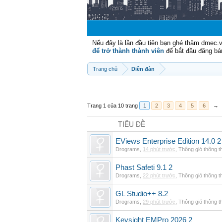
Nếu đây là lần đầu tiên bạn ghé thăm dmec.
để trở thành thành viên
để bắt đầu đăng bá
Trang chủ
Diễn đàn
Trang 1 của 10 trang
1
2
3
4
5
6
→
TIÊU ĐỀ
EViews Enterprise Edition 14.0 2
Drograms
,
14 phút trước
,
Thông gió thông 
Phast Safeti 9.1 2
Drograms
,
22 phút trước
,
Thông gió thông 
GL Studio++ 8.2
Drograms
,
29 phút trước
,
Thông gió thông 
Keysight EMPro 2026 2