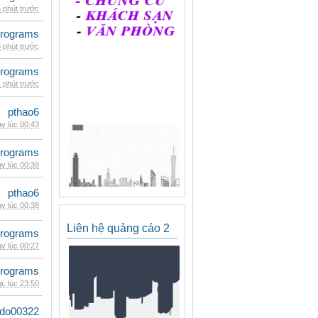
 phút trước
rograms
 phút trước
rograms
 phút trước
pthao6
y lúc 00:43
rograms
y lúc 00:39
pthao6
y lúc 00:38
Liên hệ quảng cáo 2
rograms
y lúc 00:27
rograms
, lúc 23:50
ldo00322