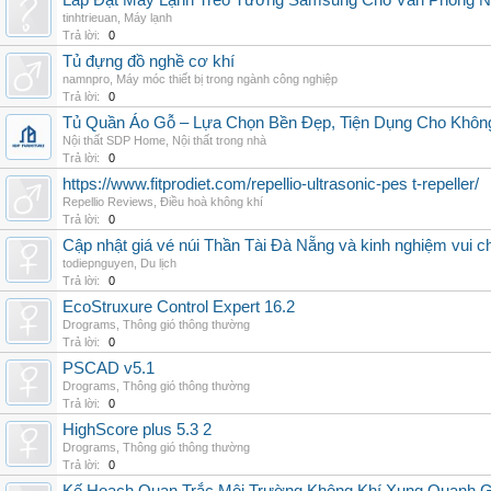
Lắp Đặt Máy Lạnh Treo Tường Samsung Cho Văn Phòng 
tinhtrieuan
,
Máy lạnh
Trả lời:
0
Tủ đựng đồ nghề cơ khí
namnpro
,
Máy móc thiết bị trong ngành công nghiệp
Trả lời:
0
Tủ Quần Áo Gỗ – Lựa Chọn Bền Đẹp, Tiện Dụng Cho Khôn
Nội thất SDP Home
,
Nội thất trong nhà
Trả lời:
0
https://www.fitprodiet.com/repellio-ultrasonic-pes t-repeller/
Repellio Reviews
,
Điều hoà không khí
Trả lời:
0
Cập nhật giá vé núi Thần Tài Đà Nẵng và kinh nghiệm vui c
todiepnguyen
,
Du lịch
Trả lời:
0
EcoStruxure Control Expert 16.2
Drograms
,
Thông gió thông thường
Trả lời:
0
PSCAD v5.1
Drograms
,
Thông gió thông thường
Trả lời:
0
HighScore plus 5.3 2
Drograms
,
Thông gió thông thường
Trả lời:
0