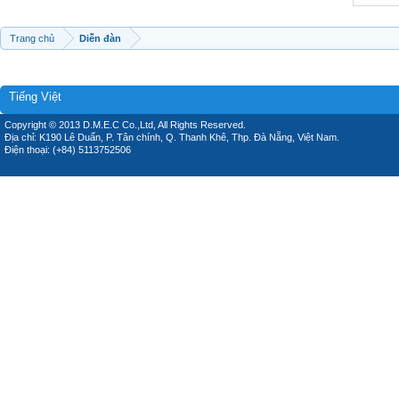
Trang chủ
Diễn đàn
Tiếng Việt
Copyright © 2013 D.M.E.C Co.,Ltd, All Rights Reserved.
Địa chỉ: K190 Lê Duẩn, P. Tân chính, Q. Thanh Khê, Thp. Đà Nẵng, Việt Nam.
Điện thoại: (+84) 5113752506