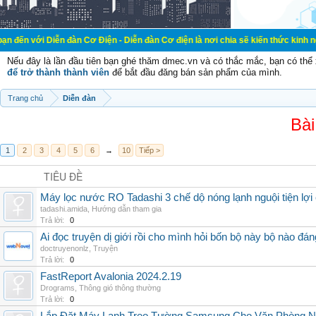
Diễn đàn Cơ Điện - Diễn đàn Cơ điện là nơi chia sẽ kiến thức kinh nghiệm tron
Nếu đây là lần đầu tiên bạn ghé thăm dmec.vn và có thắc mắc, bạn có th
để trở thành thành viên
để bắt đầu đăng bán sản phẩm của mình.
Trang chủ
Diễn đàn
Bài
1
2
3
4
5
6
→
10
Tiếp >
TIÊU ĐỀ
Máy lọc nước RO Tadashi 3 chế dộ nóng lạnh nguội tiện lợi 
tadashi.amida
,
Hướng dẫn tham gia
Trả lời:
0
Ai đọc truyện dị giới rồi cho mình hỏi bốn bộ này bộ nào đá
doctruyenonlz
,
Truyện
Trả lời:
0
FastReport Avalonia 2024.2.19
Drograms
,
Thông gió thông thường
Trả lời:
0