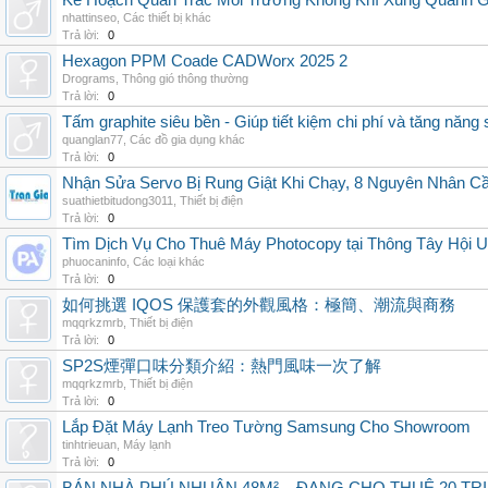
Kế Hoạch Quan Trắc Môi Trường Không Khí Xung Quanh
nhattinseo
,
Các thiết bị khác
Trả lời:
0
Hexagon PPM Coade CADWorx 2025 2
Drograms
,
Thông gió thông thường
Trả lời:
0
Tấm graphite siêu bền - Giúp tiết kiệm chi phí và tăng năng 
quanglan77
,
Các đồ gia dụng khác
Trả lời:
0
Nhận Sửa Servo Bị Rung Giật Khi Chạy, 8 Nguyên Nhân C
suathietbitudong3011
,
Thiết bị điện
Trả lời:
0
Tìm Dịch Vụ Cho Thuê Máy Photocopy tại Thông Tây Hội U
phuocaninfo
,
Các loại khác
Trả lời:
0
如何挑選 IQOS 保護套的外觀風格：極簡、潮流與商務
mqqrkzmrb
,
Thiết bị điện
Trả lời:
0
SP2S煙彈口味分類介紹：熱門風味一次了解
mqqrkzmrb
,
Thiết bị điện
Trả lời:
0
Lắp Đặt Máy Lạnh Treo Tường Samsung Cho Showroom
tinhtrieuan
,
Máy lạnh
Trả lời:
0