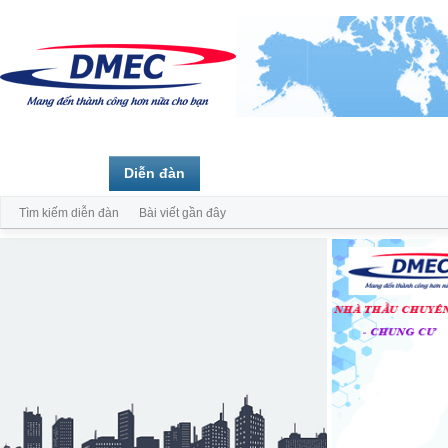
Trang chủ
Diễn đàn
Thành viên
Tìm kiếm diễn đàn
Bài viết gần đây