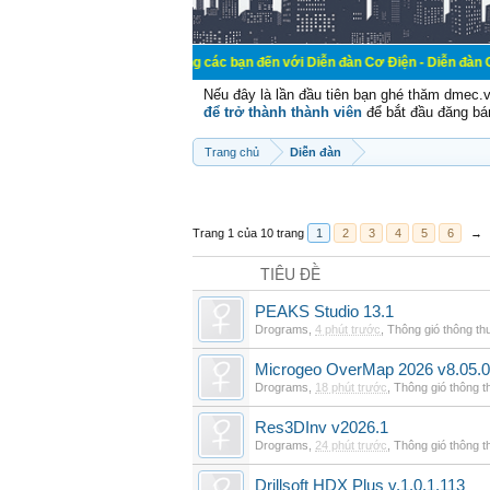
Chào mừng các bạn đến với Diễn đàn Cơ Điện - Diễn đàn Cơ điện là nơi c
Nếu đây là lần đầu tiên bạn ghé thăm dmec.
để trở thành thành viên
để bắt đầu đăng bá
Trang chủ
Diễn đàn
Trang 1 của 10 trang
1
2
3
4
5
6
→
TIÊU ĐỀ
PEAKS Studio 13.1
Drograms
,
4 phút trước
,
Thông gió thông t
Microgeo OverMap 2026 v8.05.
Drograms
,
18 phút trước
,
Thông gió thông 
Res3DInv v2026.1
Drograms
,
24 phút trước
,
Thông gió thông 
Drillsoft HDX Plus v.1.0.1.113