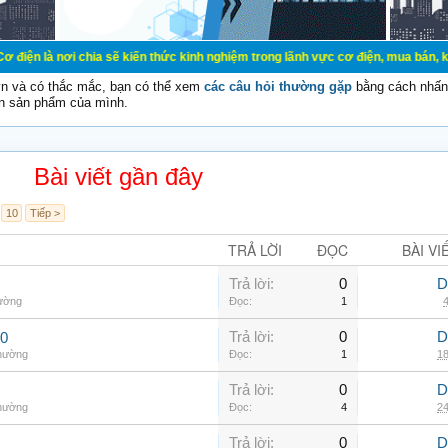
hia sẽ kiến thức kinh nghiệm trong lãnh vực cơ điện, mua bán, ký gửi, cho thu
vn và có thắc mắc, bạn có thể xem
các câu hỏi thường gặp
bằng cách nhấn 
n sản phẩm của mình.
Bài viết gần đây
10
Tiếp >
TRẢ LỜI
ĐỌC
BÀI VI
Trả lời:
0
D
hường
Đọc:
1
4
Trả lời:
0
D
00
thường
Đọc:
1
18
Trả lời:
0
D
thường
Đọc:
4
24
Trả lời:
0
D