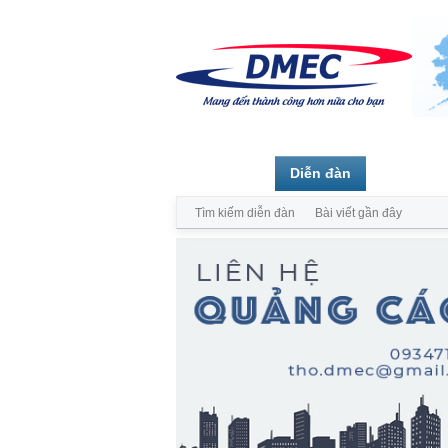
Trang chủ
Diễn đàn
Thành vi
Tìm kiếm diễn đàn
Bài viết gần đây