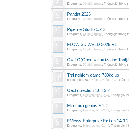
Drograms
,
31 phút trước
,
Thông gió thông 
Pandat 2026
Drograms
,
38 phút trước
,
Thông gió thông 
Pipeline Studio 5.2 2
Drograms
,
44 phút trước
,
Thông gió thông 
FLOW-3D WELD 2025 R1
Drograms
,
51 phút trước
,
Thông gió thông 
OVITO(Open Visualization Tool)3
Drograms
,
58 phút trước
,
Thông gió thông 
Trai nghiem game 789kclub
phuockhoa2702
,
Hôm nay lúc 02:34
,
Các thi
GeoticSection 1.0.13 2
Drograms
,
Hôm nay lúc 02:24
,
Thông gió t
Mensura genius 9.1 2
Drograms
,
Hôm nay lúc 02:17
,
Thông gió t
EViews Enterprise Edition 14.0 2
Drograms
,
Hôm nay lúc 01:44
,
Thông gió t