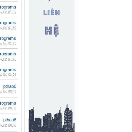
rograms
y lúc 01:37
rograms
y lúc 01:30
rograms
y lúc 01:23
rograms
y lúc 01:15
rograms
y lúc 01:08
pthao6
y lúc 00:43
rograms
y lúc 00:39
pthao6
y lúc 00:38