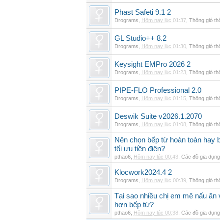
Phast Safeti 9.1 2
Drograms
,
Hôm nay lúc 01:37
,
Thông gió t
GL Studio++ 8.2
Drograms
,
Hôm nay lúc 01:30
,
Thông gió t
Keysight EMPro 2026 2
Drograms
,
Hôm nay lúc 01:23
,
Thông gió t
PIPE-FLO Professional 2.0
Drograms
,
Hôm nay lúc 01:15
,
Thông gió t
Deswik Suite v2026.1.2070
Drograms
,
Hôm nay lúc 01:08
,
Thông gió t
Nên chọn bếp từ hoàn toàn hay b
tối ưu tiền điện?
pthao6
,
Hôm nay lúc 00:43
,
Các đồ gia dụn
Klocwork2024.4 2
Drograms
,
Hôm nay lúc 00:39
,
Thông gió t
Tại sao nhiều chị em mê nấu ăn 
hơn bếp từ?
pthao6
,
Hôm nay lúc 00:38
,
Các đồ gia dụn