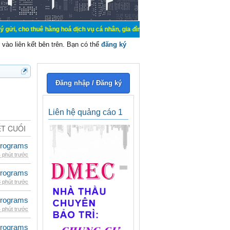
ê hàng hoá dịch vụ cá nhân, gia đình. Mua bán, ký gửi, cho thuê thiết bị hệ th
vào liên kết bên trên. Bạn có thể
đăng ký
Đăng nhập / Đăng ký
Liên hệ quảng cáo 1
ẾT CUỐI
rograms
 phút trước
rograms
 phút trước
rograms
 phút trước
rograms