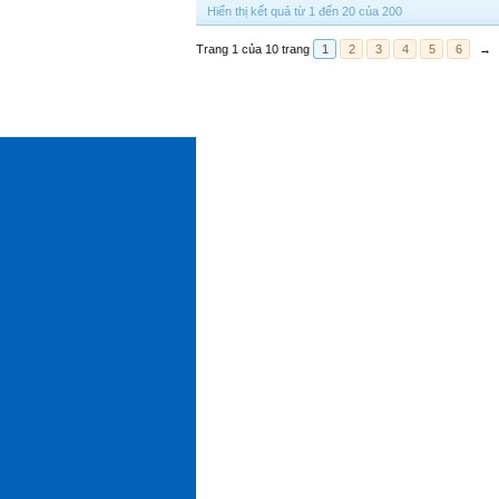
Hiển thị kết quả từ 1 đến 20 của 200
Trang 1 của 10 trang
1
2
3
4
5
6
→