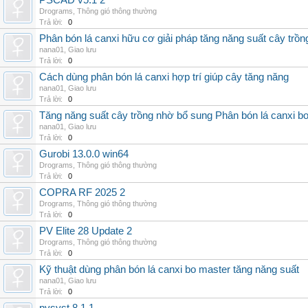
PSCAD v5.1 2
Drograms
,
Thông gió thông thường
Trả lời:
0
Phân bón lá canxi hữu cơ giải pháp tăng năng suất cây trồn
nana01
,
Giao lưu
Trả lời:
0
Cách dùng phân bón lá canxi hợp trí giúp cây tăng năng
nana01
,
Giao lưu
Trả lời:
0
Tăng năng suất cây trồng nhờ bổ sung Phân bón lá canxi b
nana01
,
Giao lưu
Trả lời:
0
Gurobi 13.0.0 win64
Drograms
,
Thông gió thông thường
Trả lời:
0
COPRA RF 2025 2
Drograms
,
Thông gió thông thường
Trả lời:
0
PV Elite 28 Update 2
Drograms
,
Thông gió thông thường
Trả lời:
0
Kỹ thuật dùng phân bón lá canxi bo master tăng năng suất
nana01
,
Giao lưu
Trả lời:
0