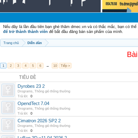
Nếu đây là lần đầu tiên bạn ghé thăm dmec.vn và có thắc mắc, bạn có th
để trở thành thành viên
để bắt đầu đăng bán sản phẩm của mình.
Trang chủ
Diễn đàn
Bài
1
2
3
4
5
6
→
10
Tiếp >
TIÊU ĐỀ
Dyrobes 23 2
Drograms
,
Thông gió thông thường
Trả lời:
0
OpendTect 7.04
Drograms
,
Thông gió thông thường
Trả lời:
0
Cimatron 2026 SP2 2
Drograms
,
Thông gió thông thường
Trả lời:
0