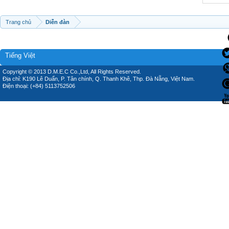
Trang chủ
Diễn đàn
Tiếng Việt
Copyright © 2013 D.M.E.C Co.,Ltd, All Rights Reserved.
Địa chỉ: K190 Lê Duẩn, P. Tân chính, Q. Thanh Khê, Thp. Đà Nẵng, Việt Nam.
Điện thoại: (+84) 5113752506