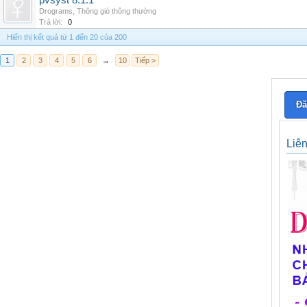
pvsyst 8.1.1
Drograms
,
Thông gió thông thường
Trả lời:
0
Hiển thị kết quả từ 1 đến 20 của 200
1
2
3
4
5
6
→
10
Tiếp >
Đă
Liê