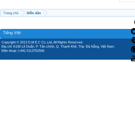
Trang chủ
Diễn đàn
Tiếng Việt
Copyright © 2013 D.M.E.C Co.,Ltd, All Rights Reserved.
Địa chỉ: K190 Lê Duẩn, P. Tân chính, Q. Thanh Khê, Thp. Đà Nẵng, Việt Nam.
Điện thoại: (+84) 5113752506