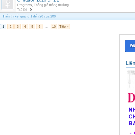
Cimatron 2026 SP2 2
Drograms
,
Thông gió thông thường
Trả lời:
0
Hiển thị kết quả từ 1 đến 20 của 200
1
2
3
4
5
6
→
10
Tiếp >
Đă
Liê