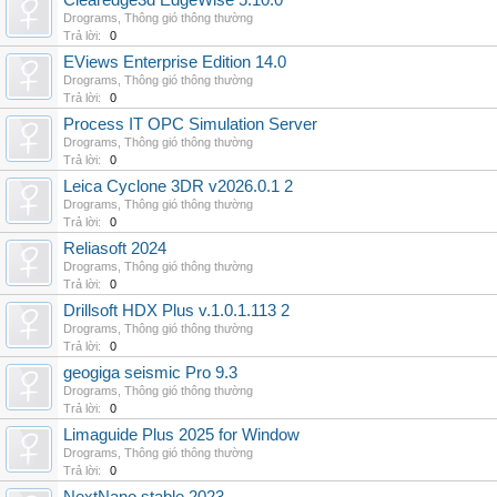
Clearedge3d EdgeWise 5.10.0
Drograms
,
Thông gió thông thường
Trả lời:
0
EViews Enterprise Edition 14.0
Drograms
,
Thông gió thông thường
Trả lời:
0
Process IT OPC Simulation Server
Drograms
,
Thông gió thông thường
Trả lời:
0
Leica Cyclone 3DR v2026.0.1 2
Drograms
,
Thông gió thông thường
Trả lời:
0
Reliasoft 2024
Drograms
,
Thông gió thông thường
Trả lời:
0
Drillsoft HDX Plus v.1.0.1.113 2
Drograms
,
Thông gió thông thường
Trả lời:
0
geogiga seismic Pro 9.3
Drograms
,
Thông gió thông thường
Trả lời:
0
Limaguide Plus 2025 for Window
Drograms
,
Thông gió thông thường
Trả lời:
0