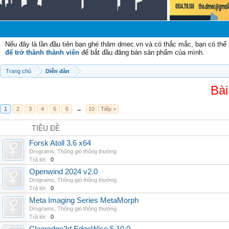
Nếu đây là lần đầu tiên bạn ghé thăm dmec.vn và có thắc mắc, bạn có th
để trở thành thành viên
để bắt đầu đăng bán sản phẩm của mình.
Trang chủ
Diễn đàn
Bài
1
2
3
4
5
6
→
10
Tiếp >
TIÊU ĐỀ
Forsk Atoll 3.6 x64
Drograms
,
Thông gió thông thường
Trả lời:
0
Openwind 2024 v2.0
Drograms
,
Thông gió thông thường
Trả lời:
0
Meta Imaging Series MetaMorph
Drograms
,
Thông gió thông thường
Trả lời:
0