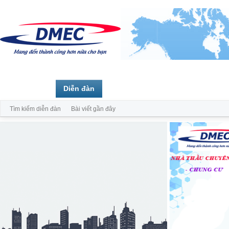
Trang chủ
Diễn đàn
Thành viên
Tìm kiếm diễn đàn
Bài viết gần đây