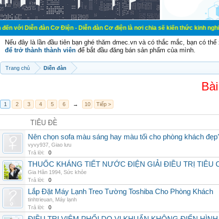
đàn Cơ Điện - Diễn đàn Cơ điện là nơi chia sẽ kiến thức kinh nghiệm trong lãn
Nếu đây là lần đầu tiên bạn ghé thăm dmec.vn và có thắc mắc, bạn có th
để trở thành thành viên
để bắt đầu đăng bán sản phẩm của mình.
Trang chủ
Diễn đàn
Bài
1
2
3
4
5
6
→
10
Tiếp >
TIÊU ĐỀ
Nên chọn sofa màu sáng hay màu tối cho phòng khách đẹp
vyvy937
,
Giao lưu
Trả lời:
0
THUỐC KHÁNG TIẾT NƯỚC ĐIỆN GIẢI ĐIỀU TRỊ TIÊU
Gia Hân 1994
,
Sức khỏe
Trả lời:
0
Lắp Đặt Máy Lạnh Treo Tường Toshiba Cho Phòng Khách
tinhtrieuan
,
Máy lạnh
Trả lời:
0