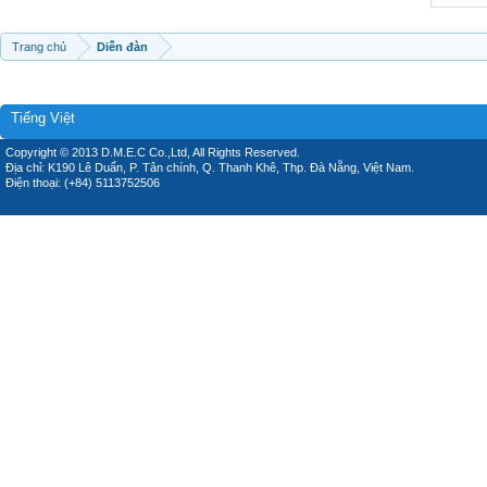
Trang chủ
Diễn đàn
Tiếng Việt
Copyright © 2013 D.M.E.C Co.,Ltd, All Rights Reserved.
Địa chỉ: K190 Lê Duẩn, P. Tân chính, Q. Thanh Khê, Thp. Đà Nẵng, Việt Nam.
Điện thoại: (+84) 5113752506