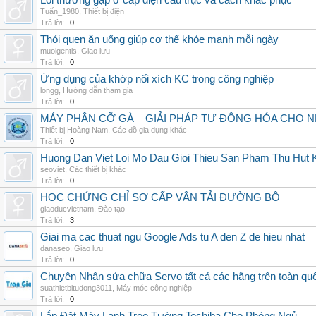
Lỗi thường gặp ở cáp điện cầu trục và cách khắc phục
Tuấn_1980
,
Thiết bị điện
Trả lời:
0
Thói quen ăn uống giúp cơ thể khỏe mạnh mỗi ngày
muoigentis
,
Giao lưu
Trả lời:
0
Ứng dụng của khớp nối xích KC trong công nghiệp
longg
,
Hướng dẫn tham gia
Trả lời:
0
MÁY PHÂN CỠ GÀ – GIẢI PHÁP TỰ ĐỘNG HÓA CHO N
Thiết bị Hoàng Nam
,
Các đồ gia dụng khác
Trả lời:
0
Huong Dan Viet Loi Mo Dau Gioi Thieu San Pham Thu Hut
seoviet
,
Các thiết bị khác
Trả lời:
0
HỌC CHỨNG CHỈ SƠ CẤP VẬN TẢI ĐƯỜNG BỘ
giaoducvietnam
,
Đào tạo
Trả lời:
3
Giai ma cac thuat ngu Google Ads tu A den Z de hieu nhat
danaseo
,
Giao lưu
Trả lời:
0
Chuyên Nhận sửa chữa Servo tất cả các hãng trên toàn quốc,
suathietbitudong3011
,
Máy móc công nghiệp
Trả lời:
0