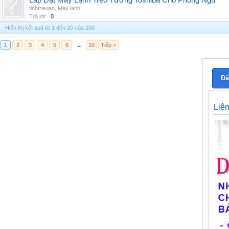
Lắp Đặt Máy Lạnh Treo Tường Toshiba Cho Phòng Ngủ
tinhtrieuan
,
Máy lạnh
Trả lời:
0
Hiển thị kết quả từ 1 đến 20 của 200
1
2
3
4
5
6
→
10
Tiếp >
Đă
Liê