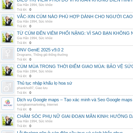
ĐIỀU TRỊ VIÊM PHỔI DO VI KHUẨN KHÔNG ĐIỂN HÌ
Gia Hân 1994
,
Sức khỏe
Trả lời:
0
VẮC-XIN CÚM NÀO PHÙ HỢP DÀNH CHO NGƯỜI CAO
Gia Hân 1994
,
Sức khỏe
Trả lời:
0
TỪ CÚM ĐẾN VIÊM PHỔI NẶNG: VÌ SAO BẠN KHÔNG
Gia Hân 1994
,
Sức khỏe
Trả lời:
0
DNV GeniE 2025 v9.0 2
Drograms
,
Thông gió thông thường
Trả lời:
0
CÚM MÙA TRONG THỜI ĐIỂM GIAO MÙA: BẢO VỆ S
Gia Hân 1994
,
Sức khỏe
Trả lời:
0
Thủ tục nhập khẩu lọ hoa sứ
phankhoi97
,
Giao lưu
Trả lời:
0
Dịch vụ Google maps – Tạo xác minh và Seo Google maps
tuongloanmarketing
,
Internet
Trả lời:
0
CHĂM SÓC PHỤ NỮ GIAI ĐOẠN MÃN KINH: HƯỚNG 
Gia Hân 1994
,
Sức khỏe
Trả lời:
0