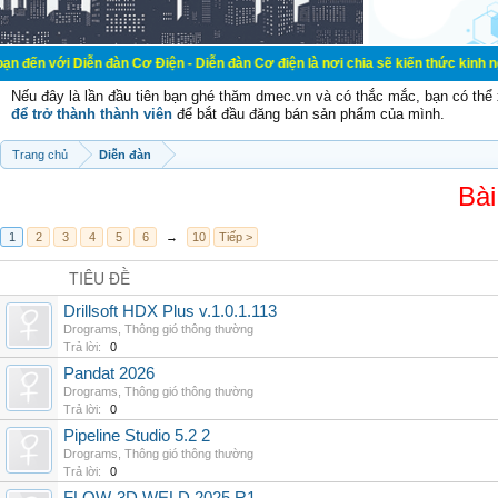
ễn đàn Cơ Điện - Diễn đàn Cơ điện là nơi chia sẽ kiến thức kinh nghiệm trong l
Nếu đây là lần đầu tiên bạn ghé thăm dmec.vn và có thắc mắc, bạn có th
để trở thành thành viên
để bắt đầu đăng bán sản phẩm của mình.
Trang chủ
Diễn đàn
Bài
1
2
3
4
5
6
→
10
Tiếp >
TIÊU ĐỀ
Drillsoft HDX Plus v.1.0.1.113
Drograms
,
Thông gió thông thường
Trả lời:
0
Pandat 2026
Drograms
,
Thông gió thông thường
Trả lời:
0
Pipeline Studio 5.2 2
Drograms
,
Thông gió thông thường
Trả lời:
0