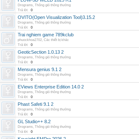
FLOW-3D WELD 2025 R1
Drograms
,
Thông gió thông thường
Trả lời:
0
OVITO(Open Visualization Tool)3.15.2
Drograms
,
Thông gió thông thường
Trả lời:
0
Trai nghiem game 789kclub
phuockhoa2702
,
Các thiết bị khác
Trả lời:
0
GeoticSection 1.0.13 2
Drograms
,
Thông gió thông thường
Trả lời:
0
Mensura genius 9.1 2
Drograms
,
Thông gió thông thường
Trả lời:
0
EViews Enterprise Edition 14.0 2
Drograms
,
Thông gió thông thường
Trả lời:
0
Phast Safeti 9.1 2
Drograms
,
Thông gió thông thường
Trả lời:
0
GL Studio++ 8.2
Drograms
,
Thông gió thông thường
Trả lời:
0