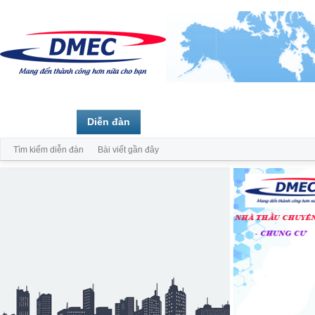
Trang chủ
Diễn đàn
Thành viên
Tìm kiếm diễn đàn
Bài viết gần đây