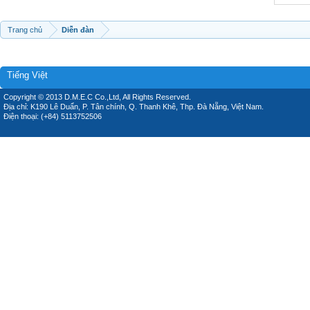
Trang chủ
Diễn đàn
Tiếng Việt
Copyright © 2013 D.M.E.C Co.,Ltd, All Rights Reserved.
Địa chỉ: K190 Lê Duẩn, P. Tân chính, Q. Thanh Khê, Thp. Đà Nẵng, Việt Nam.
Điện thoại: (+84) 5113752506