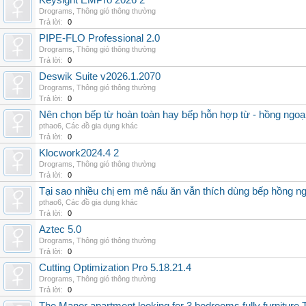
Keysight EMPro 2026 2
Drograms
,
Thông gió thông thường
Trả lời:
0
PIPE-FLO Professional 2.0
Drograms
,
Thông gió thông thường
Trả lời:
0
Deswik Suite v2026.1.2070
Drograms
,
Thông gió thông thường
Trả lời:
0
Nên chọn bếp từ hoàn toàn hay bếp hỗn hợp từ - hồng ngoại 
pthao6
,
Các đồ gia dụng khác
Trả lời:
0
Klocwork2024.4 2
Drograms
,
Thông gió thông thường
Trả lời:
0
Tại sao nhiều chị em mê nấu ăn vẫn thích dùng bếp hồng n
pthao6
,
Các đồ gia dụng khác
Trả lời:
0
Aztec 5.0
Drograms
,
Thông gió thông thường
Trả lời:
0
Cutting Optimization Pro 5.18.21.4
Drograms
,
Thông gió thông thường
Trả lời:
0