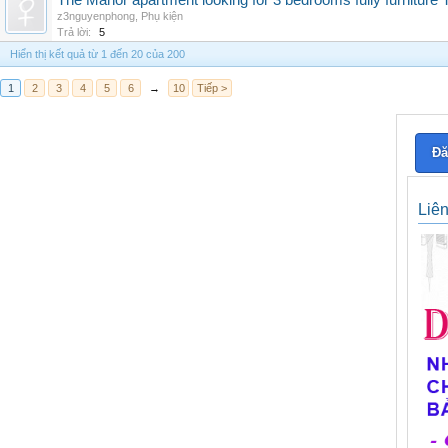
The Manor apartment looking for 3 bedrooms fully furnitur
z3nguyenphong
,
Phụ kiện
Trả lời:
5
Hiển thị kết quả từ 1 đến 20 của 200
1
2
3
4
5
6
→
10
Tiếp >
Đă
Liê