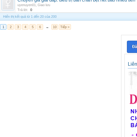
Chuyên gia giải đáp: điều trị bàn chân bẹt hết bao nhiêu tiền
uyenuyen01
,
Giao lưu
Trả lời:
0
Hiển thị kết quả từ 1 đến 20 của 200
1
2
3
4
5
6
→
10
Tiếp >
Đă
Liê