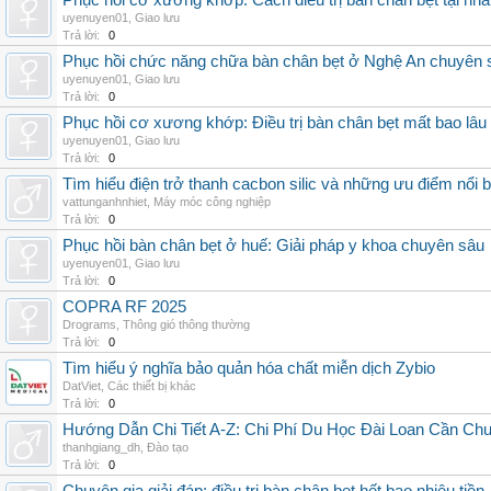
Phục hồi cơ xương khớp: Cách điều trị bàn chân bẹt tại nhà
uyenuyen01
,
Giao lưu
Trả lời:
0
Phục hồi chức năng chữa bàn chân bẹt ở Nghệ An chuyên 
uyenuyen01
,
Giao lưu
Trả lời:
0
Phục hồi cơ xương khớp: Điều trị bàn chân bẹt mất bao lâu
uyenuyen01
,
Giao lưu
Trả lời:
0
Tìm hiểu điện trở thanh cacbon silic và những ưu điểm nổi b
vattunganhnhiet
,
Máy móc công nghiệp
Trả lời:
0
Phục hồi bàn chân bẹt ở huế: Giải pháp y khoa chuyên sâu
uyenuyen01
,
Giao lưu
Trả lời:
0
COPRA RF 2025
Drograms
,
Thông gió thông thường
Trả lời:
0
Tìm hiểu ý nghĩa bảo quản hóa chất miễn dịch Zybio
DatViet
,
Các thiết bị khác
Trả lời:
0
Hướng Dẫn Chi Tiết A-Z: Chi Phí Du Học Đài Loan Cần Ch
thanhgiang_dh
,
Đào tạo
Trả lời:
0