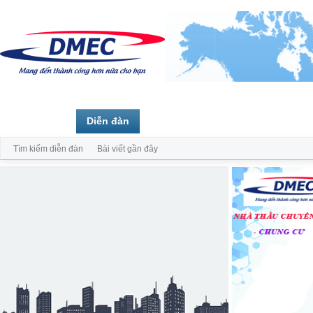
Trang chủ
Diễn đàn
Thành viên
Tìm kiếm diễn đàn
Bài viết gần đây