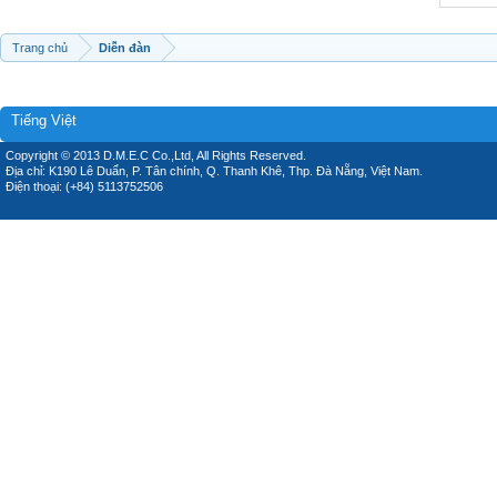
Trang chủ
Diễn đàn
Tiếng Việt
Copyright © 2013 D.M.E.C Co.,Ltd, All Rights Reserved.
Địa chỉ: K190 Lê Duẩn, P. Tân chính, Q. Thanh Khê, Thp. Đà Nẵng, Việt Nam.
Điện thoại: (+84) 5113752506