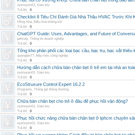
Phục hồi cơ xương khớp: Chữa bàn chân bẹt trong bao lâu
uyenuyen01
,
Giao lưu
Trả lời:
0
Checklist 8 Tiêu Chí Đánh Giá Nhà Thầu HVAC Trước Khi
Hồng Hoa
,
Điều hoà không khí
Trả lời:
0
ChatGPT Guide: Uses, Advantages, and Future of Conversat
jathrutp
,
Thông tin doanh nghiệp
Trả lời:
0
Tổng kho phân phối các loại bạc cầu, bạc trụ, bạc sắt thiêu k
quanglan77
,
Máy móc công nghiệp
Trả lời:
0
Hướng dẫn cách chữa bàn chân bẹt ở trẻ em tại nhà an toà
uyenuyen01
,
Giao lưu
Trả lời:
0
EcoStruxure Control Expert 16.2 2
Drograms
,
Thông gió thông thường
Trả lời:
0
Chữa bàn chân bẹt cho trẻ ở đâu để phục hồi vận động?
uyenuyen01
,
Giao lưu
Trả lời:
0
Phục hồi chức năng chữa bàn chân bẹt ở tphcm chuyên sâ
uyenuyen01
,
Giao lưu
Trả lời:
0