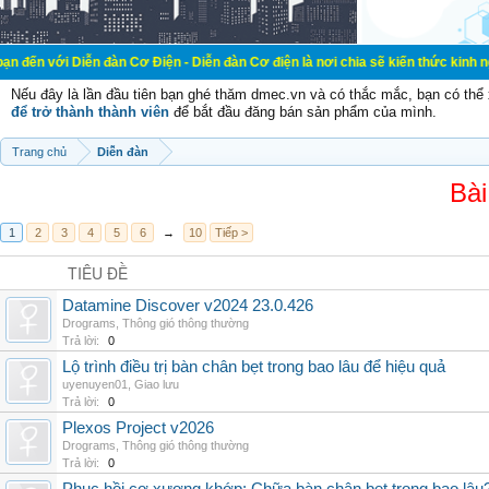
ễn đàn Cơ Điện - Diễn đàn Cơ điện là nơi chia sẽ kiến thức kinh nghiệm trong 
Nếu đây là lần đầu tiên bạn ghé thăm dmec.vn và có thắc mắc, bạn có th
để trở thành thành viên
để bắt đầu đăng bán sản phẩm của mình.
Trang chủ
Diễn đàn
Bài
1
2
3
4
5
6
→
10
Tiếp >
TIÊU ĐỀ
Datamine Discover v2024 23.0.426
Drograms
,
Thông gió thông thường
Trả lời:
0
Lộ trình điều trị bàn chân bẹt trong bao lâu để hiệu quả
uyenuyen01
,
Giao lưu
Trả lời:
0
Plexos Project v2026
Drograms
,
Thông gió thông thường
Trả lời:
0