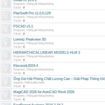
JMatPro 16.0 2
Drograms
,
Thông gió thông thường
Trả lời:
0
PlanSwift Pro 11.0.0.129
Drograms
,
Thông gió thông thường
Trả lời:
0
PSCAD v5.1
Drograms
,
Thông gió thông thường
Trả lời:
0
Lorentz Peakview 3D
Drograms
,
Thông gió thông thường
Trả lời:
0
HIERARCHICAL LINEAR MODELS HLM 2
Drograms
,
Thông gió thông thường
Trả lời:
0
Klocwork2024.4
Drograms
,
Thông gió thông thường
Trả lời:
0
Ống Gió Hải Phòng Chất Lượng Cao – Giải Pháp Thông Gió
maytron
,
Thiết bị điều khiển
Trả lời:
0
MagiCAD 2026 for AutoCAD Revit 2026
Drograms
,
Thông gió thông thường
Trả lời:
0