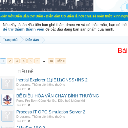
đàn Cơ Điện - Diễn đàn Cơ điện là nơi chia sẽ kiến thức kinh nghiệm trong lãn
Nếu đây là lần đầu tiên bạn ghé thăm dmec.vn và có thắc mắc, bạn có th
để trở thành thành viên
để bắt đầu đăng bán sản phẩm của mình.
Trang chủ
Diễn đàn
Bài
1
2
3
4
5
6
→
10
Tiếp >
TIÊU ĐỀ
Inertial Explorer 11(IE11)GNSS+INS 2
Drograms
,
Thông gió thông thường
Trả lời:
0
BỂ ĐIỀU HÒA VẪN CHẠY BÌNH THƯỜNG
Pump Pro Bơm Công Nghiệp
,
Điều hoà không khí
Trả lời:
0
Process IT OPC Simulation Server 2
Drograms
,
Thông gió thông thường
Trả lời:
0