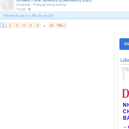
Octave Forte 3DWorx (CADWorx) 2025
Drograms
,
Thông gió thông thường
Trả lời:
0
Hiển thị kết quả từ 1 đến 20 của 200
1
2
3
4
5
6
→
10
Tiếp >
Đă
Liê