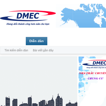
Trang chủ
Diễn đàn
Thành viên
Tìm kiếm diễn đàn
Bài viết gần đây