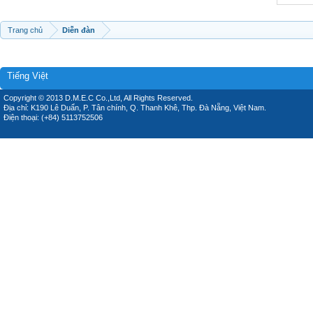
Trang chủ
Diễn đàn
Tiếng Việt
Copyright © 2013 D.M.E.C Co.,Ltd, All Rights Reserved.
Địa chỉ: K190 Lê Duẩn, P. Tân chính, Q. Thanh Khê, Thp. Đà Nẵng, Việt Nam.
Điện thoại: (+84) 5113752506