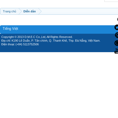
Trang chủ
Diễn đàn
Tiếng Việt
Copyright © 2013 D.M.E.C Co.,Ltd, All Rights Reserved.
Địa chỉ: K190 Lê Duẩn, P. Tân chính, Q. Thanh Khê, Thp. Đà Nẵng, Việt Nam.
Điện thoại: (+84) 5113752506