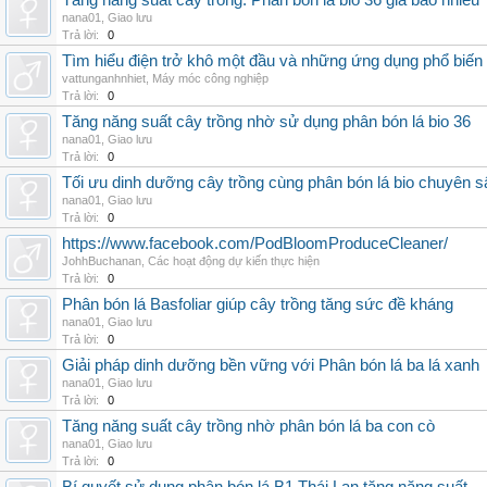
Tăng năng suất cây trồng: Phân bón lá bio 36 giá bao nhiêu
nana01
,
Giao lưu
Trả lời:
0
Tìm hiểu điện trở khô một đầu và những ứng dụng phổ biến 
vattunganhnhiet
,
Máy móc công nghiệp
Trả lời:
0
Tăng năng suất cây trồng nhờ sử dụng phân bón lá bio 36
nana01
,
Giao lưu
Trả lời:
0
Tối ưu dinh dưỡng cây trồng cùng phân bón lá bio chuyên s
nana01
,
Giao lưu
Trả lời:
0
https://www.facebook.com/PodBloomProduceCleaner/
JohhBuchanan
,
Các hoạt động dự kiến thực hiện
Trả lời:
0
Phân bón lá Basfoliar giúp cây trồng tăng sức đề kháng
nana01
,
Giao lưu
Trả lời:
0
Giải pháp dinh dưỡng bền vững với Phân bón lá ba lá xanh
nana01
,
Giao lưu
Trả lời:
0
Tăng năng suất cây trồng nhờ phân bón lá ba con cò
nana01
,
Giao lưu
Trả lời:
0