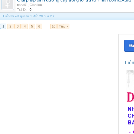
Giải pháp dinh dưỡng cây trồng tối ưu từ Phân bón lá Aura
nana01
,
Giao lưu
Trả lời:
0
Hiển thị kết quả từ 1 đến 20 của 200
1
2
3
4
5
6
→
10
Tiếp >
Đă
Liê