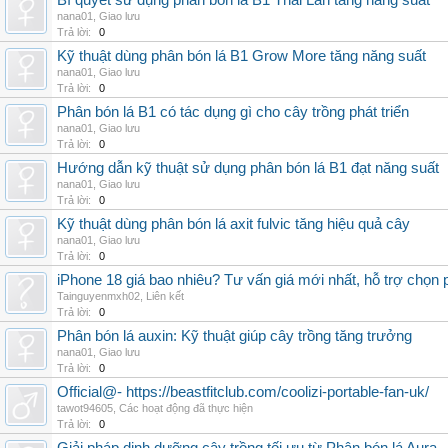
Bí quyết sử dụng phân bón lá B1 Thái Lan tăng năng suất
nana01
,
Giao lưu
Trả lời:
0
Kỹ thuật dùng phân bón lá B1 Grow More tăng năng suất
nana01
,
Giao lưu
Trả lời:
0
Phân bón lá B1 có tác dụng gì cho cây trồng phát triển
nana01
,
Giao lưu
Trả lời:
0
Hướng dẫn kỹ thuật sử dụng phân bón lá B1 đạt năng suất
nana01
,
Giao lưu
Trả lời:
0
Kỹ thuật dùng phân bón lá axit fulvic tăng hiệu quả cây
nana01
,
Giao lưu
Trả lời:
0
iPhone 18 giá bao nhiêu? Tư vấn giá mới nhất, hỗ trợ chọn
Tainguyenmxh02
,
Liên kết
Trả lời:
0
Phân bón lá auxin: Kỹ thuật giúp cây trồng tăng trưởng
nana01
,
Giao lưu
Trả lời:
0
Official@- https://beastfitclub.com/coolizi-portable-fan-uk/
tawot94605
,
Các hoạt động đã thực hiện
Trả lời:
0