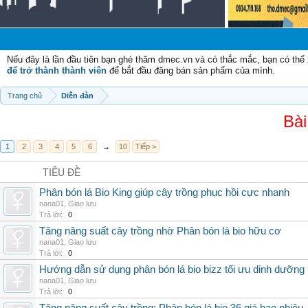
Chào
Nếu đây là lần đầu tiên bạn ghé thăm dmec.vn và có thắc mắc, bạn có th
để trở thành thành viên
để bắt đầu đăng bán sản phẩm của mình.
Trang chủ
Diễn đàn
Bài
1
2
3
4
5
6
→
10
Tiếp >
TIÊU ĐỀ
Phân bón lá Bio King giúp cây trồng phục hồi cực nhanh
nana01
,
Giao lưu
Trả lời:
0
Tăng năng suất cây trồng nhờ Phân bón lá bio hữu cơ
nana01
,
Giao lưu
Trả lời:
0
Hướng dẫn sử dụng phân bón lá bio bizz tối ưu dinh dưỡng
nana01
,
Giao lưu
Trả lời:
0