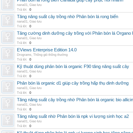
Phân bón lá rong biển Canada giúp cây phục hồi nhanh
nana01
,
Giao lưu
Trả lời:
0
Tăng năng suất cây trồng nhờ Phân bón lá rong biển
nana01
,
Giao lưu
Trả lời:
0
Tăng cường dinh dưỡng cây trồng với Phân bón lá Organo 
nana01
,
Giao lưu
Trả lời:
0
EViews Enterprise Edition 14.0
Drograms
,
Thông gió thông thường
Trả lời:
0
Kỹ thuật dùng phân bón lá organic F90 tăng năng suất cây
nana01
,
Giao lưu
Trả lời:
0
Phân bón lá organic d1 giúp cây trồng hấp thụ dinh dưỡng
nana01
,
Giao lưu
Trả lời:
0
Tăng năng suất cây trồng nhờ Phân bón lá organic bio allici
nana01
,
Giao lưu
Trả lời:
0
Tăng năng suất nhờ Phân bón lá npk vi lượng sinh học a2
nana01
,
Giao lưu
Trả lời:
0