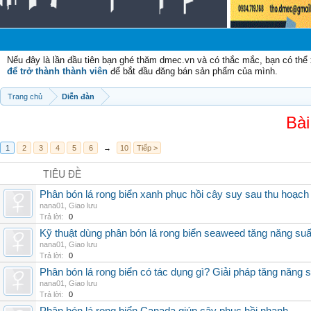
Nếu đây là lần đầu tiên bạn ghé thăm dmec.vn và có thắc mắc, bạn có th
để trở thành thành viên
để bắt đầu đăng bán sản phẩm của mình.
Trang chủ
Diễn đàn
Bài
1
2
3
4
5
6
→
10
Tiếp >
TIÊU ĐỀ
Phân bón lá rong biển xanh phục hồi cây suy sau thu hoạch
nana01
,
Giao lưu
Trả lời:
0
Kỹ thuật dùng phân bón lá rong biển seaweed tăng năng suấ
nana01
,
Giao lưu
Trả lời:
0
Phân bón lá rong biển có tác dụng gì? Giải pháp tăng năng 
nana01
,
Giao lưu
Trả lời:
0