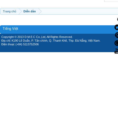
Trang chủ
Diễn đàn
Tiếng Việt
Copyright © 2013 D.M.E.C Co.,Ltd, All Rights Reserved.
Địa chỉ: K190 Lê Duẩn, P. Tân chính, Q. Thanh Khê, Thp. Đà Nẵng, Việt Nam.
Điện thoại: (+84) 5113752506