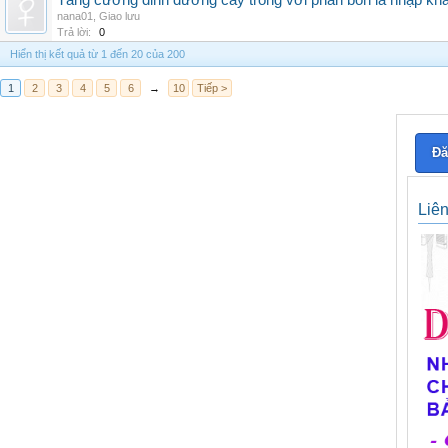
Tăng cường dinh dưỡng cây trồng với phân bón lá nhập kh
nana01
,
Giao lưu
Trả lời:
0
Hiển thị kết quả từ 1 đến 20 của 200
1
2
3
4
5
6
→
10
Tiếp >
Đă
Liê