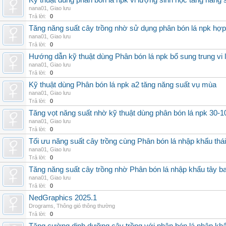
Kỹ thuật dùng phân bón lá npk vi lượng sinh học tăng năng 
nana01
,
Giao lưu
Trả lời:
0
Tăng năng suất cây trồng nhờ sử dụng phân bón lá npk hợp 
nana01
,
Giao lưu
Trả lời:
0
Hướng dẫn kỹ thuật dùng Phân bón lá npk bổ sung trung vi
nana01
,
Giao lưu
Trả lời:
0
Kỹ thuật dùng Phân bón lá npk a2 tăng năng suất vụ mùa
nana01
,
Giao lưu
Trả lời:
0
Tăng vọt năng suất nhờ kỹ thuật dùng phân bón lá npk 30-1
nana01
,
Giao lưu
Trả lời:
0
Tối ưu năng suất cây trồng cùng Phân bón lá nhập khẩu thái
nana01
,
Giao lưu
Trả lời:
0
Tăng năng suất cây trồng nhờ Phân bón lá nhập khẩu tây b
nana01
,
Giao lưu
Trả lời:
0
NedGraphics 2025.1
Drograms
,
Thông gió thông thường
Trả lời:
0