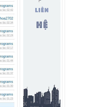
rograms
y lúc 02:42
hoa2702
y lúc 02:34
rograms
y lúc 02:24
rograms
y lúc 02:17
rograms
y lúc 01:44
rograms
y lúc 01:37
rograms
y lúc 01:30
rograms
y lúc 01:23