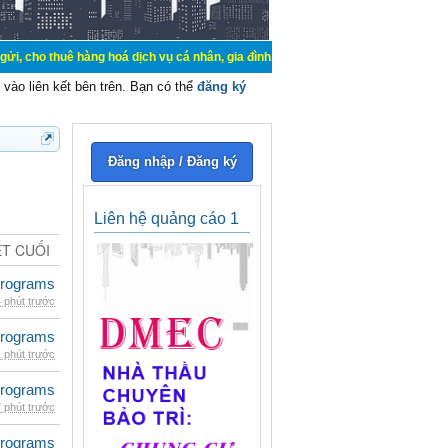
uê hàng hoá dịch vụ cá nhân, gia đình. Mua bán, ký gửi, cho thuê thiết bị hệ 
vào liên kết bên trên. Bạn có thể
đăng ký
Đăng nhập / Đăng ký
Liên hệ quảng cáo 1
ẾT CUỐI
rograms
 phút trước
rograms
 phút trước
rograms
 phút trước
rograms