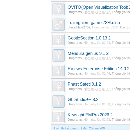
OVITO(Open Visualization Tool)3
Drograms
,
Hôm nay lúc 02:42
,
Thông gió t
Trai nghiem game 789kclub
phuockhoa2702
,
Hôm nay lúc 02:34
,
Các thi
GeoticSection 1.0.13 2
Drograms
,
Hôm nay lúc 02:24
,
Thông gió t
Mensura genius 9.1 2
Drograms
,
Hôm nay lúc 02:17
,
Thông gió t
EViews Enterprise Edition 14.0 2
Drograms
,
Hôm nay lúc 01:44
,
Thông gió t
Phast Safeti 9.1 2
Drograms
,
Hôm nay lúc 01:37
,
Thông gió t
GL Studio++ 8.2
Drograms
,
Hôm nay lúc 01:30
,
Thông gió t
Keysight EMPro 2026 2
Drograms
,
Hôm nay lúc 01:23
,
Thông gió t
Hiển thị kết quả từ 1 đến 20 của 200