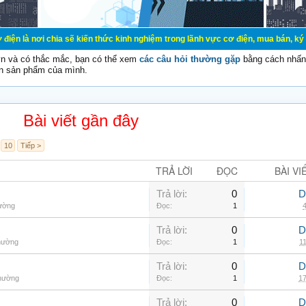
 chia sẽ kiến thức kinh nghiệm trong lãnh vực cơ điện, mua bán, ký gửi, cho th
vn và có thắc mắc, bạn có thể xem
các câu hỏi thường gặp
bằng cách nhấn 
n sản phẩm của mình.
Bài viết gần đây
10
Tiếp >
TRẢ LỜI
ĐỌC
BÀI VI
Trả lời:
0
D
hường
Đọc:
1
4
Trả lời:
0
D
thường
Đọc:
1
11
Trả lời:
0
D
thường
Đọc:
1
17
Trả lời:
0
D