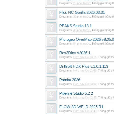
Drograms
,
25 phút trước
,
Thông gió thông 
Filou NC Gorilla 2026.03.31
Drograms
,
32 phút trước
,
Thông gió thông 
PEAKS Studio 13.1
Drograms
,
40 phút trước
,
Thông gió thông 
Microgeo OverMap 2026 v8.05.
Drograms
,
54 phút trước
,
Thông gió thông 
Res3DInv v2026.1
Drograms
,
Hôm nay lúc 03:16
,
Thông gió t
Drillsoft HDX Plus v.1.0.1.113
Drograms
,
Hôm nay lúc 03:09
,
Thông gió t
Pandat 2026
Drograms
,
Hôm nay lúc 03:02
,
Thông gió t
Pipeline Studio 5.2 2
Drograms
,
Hôm nay lúc 02:55
,
Thông gió t
FLOW-3D WELD 2025 R1
Drograms
,
Hôm nay lúc 02:49
,
Thông gió t