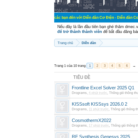
Chào mừng các bạn đến với Diễn đàn Cơ Điện - Diễn đàn Cơ điện là nơi
Nếu đây là lần đầu tiên bạn ghé thăm dmec.
để trở thành thành viên
để bắt đầu đăng bá
Trang chủ
Diễn đàn
Trang 1 của 10 trang
1
2
3
4
5
6
→
TIÊU ĐỀ
Frontline Excel Solver 2025 Q1
Drograms
,
4 phút trước
,
Thông gió thông t
KISSsoft KISSsys 2026.0 2
Drograms
,
11 phút trước
,
Thông gió thông 
CosmothermX2022
Drograms
,
17 phút trước
,
Thông gió thông 
RF Synthesis Genesys 2025