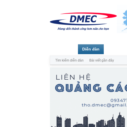
Trang chủ
Diễn đàn
Thành vi
Tìm kiếm diễn đàn
Bài viết gần đây