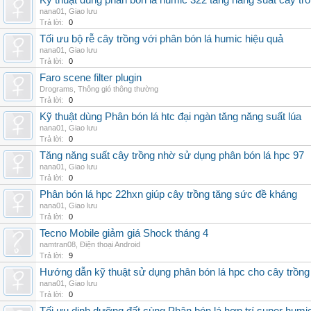
Kỹ thuật dùng phân bón lá humic 322 tăng năng suất cây tr
nana01
,
Giao lưu
Trả lời:
0
Tối ưu bộ rễ cây trồng với phân bón lá humic hiệu quả
nana01
,
Giao lưu
Trả lời:
0
Faro scene filter plugin
Drograms
,
Thông gió thông thường
Trả lời:
0
Kỹ thuật dùng Phân bón lá htc đại ngàn tăng năng suất lúa
nana01
,
Giao lưu
Trả lời:
0
Tăng năng suất cây trồng nhờ sử dụng phân bón lá hpc 97
nana01
,
Giao lưu
Trả lời:
0
Phân bón lá hpc 22hxn giúp cây trồng tăng sức đề kháng
nana01
,
Giao lưu
Trả lời:
0
Tecno Mobile giảm giá Shock tháng 4
namtran08
,
Điện thoại Android
Trả lời:
9
Hướng dẫn kỹ thuật sử dụng phân bón lá hpc cho cây trồng
nana01
,
Giao lưu
Trả lời:
0