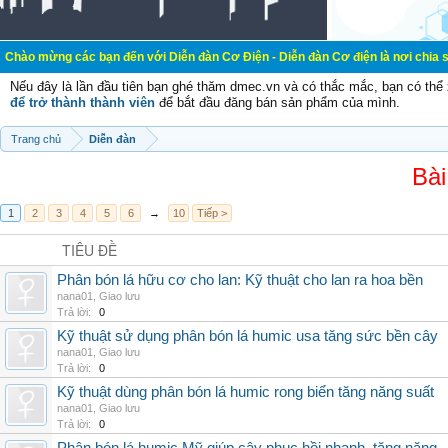
các bạn đến với Diễn đàn Cơ Điện - Diễn đàn Cơ điện là nơi chia sẽ kiến thức 
Nếu đây là lần đầu tiên bạn ghé thăm dmec.vn và có thắc mắc, bạn có th
để trở thành thành viên
để bắt đầu đăng bán sản phẩm của mình.
Trang chủ
Diễn đàn
Bài
1
2
3
4
5
6
→
10
Tiếp >
TIÊU ĐỀ
Phân bón lá hữu cơ cho lan: Kỹ thuật cho lan ra hoa bền
nana01
,
Giao lưu
Trả lời:
0
Kỹ thuật sử dụng phân bón lá humic usa tăng sức bền cây
nana01
,
Giao lưu
Trả lời:
0
Kỹ thuật dùng phân bón lá humic rong biển tăng năng suất
nana01
,
Giao lưu
Trả lời:
0