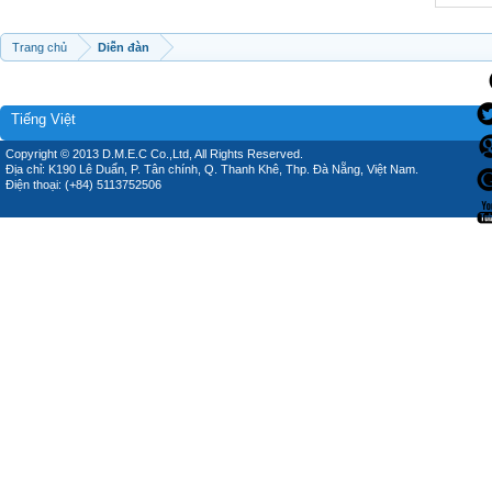
Trang chủ
Diễn đàn
Tiếng Việt
Copyright © 2013 D.M.E.C Co.,Ltd, All Rights Reserved.
Địa chỉ: K190 Lê Duẩn, P. Tân chính, Q. Thanh Khê, Thp. Đà Nẵng, Việt Nam.
Điện thoại: (+84) 5113752506