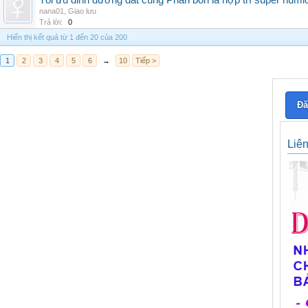
Tối ưu dinh dưỡng đất cùng Phân bón lá hợp trí super humi
nana01
,
Giao lưu
Trả lời:
0
Hiển thị kết quả từ 1 đến 20 của 200
1
2
3
4
5
6
→
10
Tiếp >
Đă
Liê