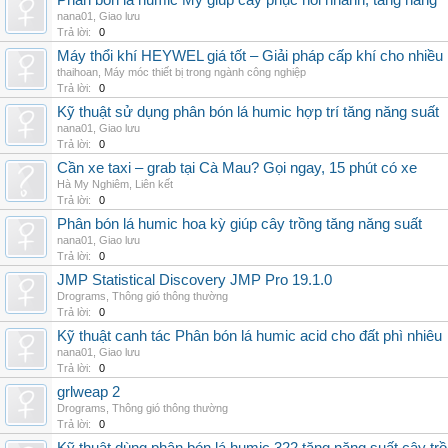
Phân bón lá humic Mỹ giúp cây phục hồi nhanh, tăng năng
nana01
,
Giao lưu
Trả lời:
0
Máy thổi khí HEYWEL giá tốt – Giải pháp cấp khí cho nhiều 
thaihoan
,
Máy móc thiết bị trong ngành công nghiệp
Trả lời:
0
Kỹ thuật sử dụng phân bón lá humic hợp trí tăng năng suất
nana01
,
Giao lưu
Trả lời:
0
Cần xe taxi – grab tại Cà Mau? Gọi ngay, 15 phút có xe
Hà My Nghiêm
,
Liên kết
Trả lời:
0
Phân bón lá humic hoa kỳ giúp cây trồng tăng năng suất
nana01
,
Giao lưu
Trả lời:
0
JMP Statistical Discovery JMP Pro 19.1.0
Drograms
,
Thông gió thông thường
Trả lời:
0
Kỹ thuật canh tác Phân bón lá humic acid cho đất phì nhiêu
nana01
,
Giao lưu
Trả lời:
0
grlweap 2
Drograms
,
Thông gió thông thường
Trả lời:
0