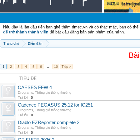
Nếu đây là lần đầu tiên bạn ghé thăm dmec.vn và có thắc mắc, bạn có th
để trở thành thành viên
để bắt đầu đăng bán sản phẩm của mình.
Trang chủ
Diễn đàn
Bài
1
2
3
4
5
6
→
10
Tiếp >
TIÊU ĐỀ
CAESES FFW 4
Drograms
,
Thông gió thông thường
Trả lời:
0
Cadence PEGASUS 25.12 for IC251
Drograms
,
Thông gió thông thường
Trả lời:
0
Diablo EZReporter complete 2
Drograms
,
Thông gió thông thường
Trả lời:
0