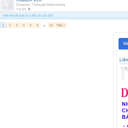
RoboDK v6.0
Drograms
,
Thông gió thông thường
Trả lời:
0
Hiển thị kết quả từ 1 đến 20 của 200
1
2
3
4
5
6
→
10
Tiếp >
Đă
Liê