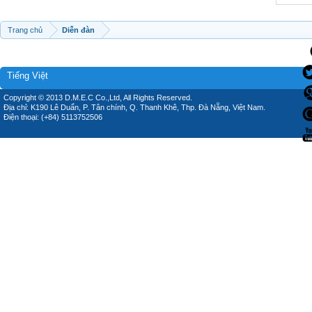
Trang chủ
Diễn đàn
Tiếng Việt
Copyright © 2013 D.M.E.C Co.,Ltd, All Rights Reserved.
Địa chỉ: K190 Lê Duẩn, P. Tân chính, Q. Thanh Khê, Thp. Đà Nẵng, Việt Nam.
Điện thoại: (+84) 5113752506