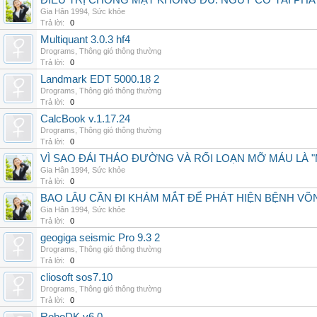
ĐIỀU TRỊ CHÓNG MẶT KHÔNG ĐỦ: NGUY CƠ TÁI PH
Gia Hân 1994
,
Sức khỏe
Trả lời:
0
Multiquant 3.0.3 hf4
Drograms
,
Thông gió thông thường
Trả lời:
0
Landmark EDT 5000.18 2
Drograms
,
Thông gió thông thường
Trả lời:
0
CalcBook v.1.17.24
Drograms
,
Thông gió thông thường
Trả lời:
0
VÌ SAO ĐÁI THÁO ĐƯỜNG VÀ RỐI LOẠN MỠ MÁU LÀ 
Gia Hân 1994
,
Sức khỏe
Trả lời:
0
BAO LÂU CẦN ĐI KHÁM MẮT ĐỂ PHÁT HIỆN BỆNH V
Gia Hân 1994
,
Sức khỏe
Trả lời:
0
geogiga seismic Pro 9.3 2
Drograms
,
Thông gió thông thường
Trả lời:
0
cliosoft sos7.10
Drograms
,
Thông gió thông thường
Trả lời:
0