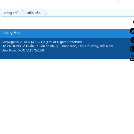
Trang chủ
Diễn đàn
Tiếng Việt
Copyright © 2013 D.M.E.C Co.,Ltd, All Rights Reserved.
Địa chỉ: K190 Lê Duẩn, P. Tân chính, Q. Thanh Khê, Thp. Đà Nẵng, Việt Nam.
Điện thoại: (+84) 5113752506