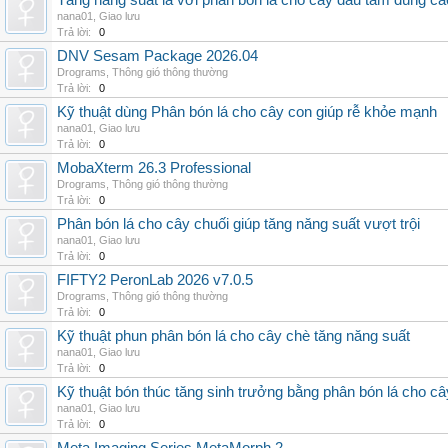
Tăng năng suất lá với phân bón lá cho cây dâu tằm đúng c
nana01
,
Giao lưu
Trả lời:
0
DNV Sesam Package 2026.04
Drograms
,
Thông gió thông thường
Trả lời:
0
Kỹ thuật dùng Phân bón lá cho cây con giúp rễ khỏe mạnh
nana01
,
Giao lưu
Trả lời:
0
MobaXterm 26.3 Professional
Drograms
,
Thông gió thông thường
Trả lời:
0
Phân bón lá cho cây chuối giúp tăng năng suất vượt trội
nana01
,
Giao lưu
Trả lời:
0
FIFTY2 PeronLab 2026 v7.0.5
Drograms
,
Thông gió thông thường
Trả lời:
0
Kỹ thuật phun phân bón lá cho cây chè tăng năng suất
nana01
,
Giao lưu
Trả lời:
0
Kỹ thuật bón thúc tăng sinh trưởng bằng phân bón lá cho c
nana01
,
Giao lưu
Trả lời:
0