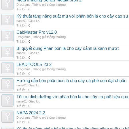
Meta Imaging Series MetaMorph 2
Drograms
,
Thông gió thông thường
Trả lời:
0
Kỹ thuật tăng năng suất mủ với phân bón lá cho cây cao su
nana01
,
Giao lưu
Trả lời:
0
CabMaster Pro v12.0
Drograms
,
Thông gió thông thường
Trả lời:
0
Bí quyết dùng Phân bón lá cho cây cảnh lá xanh mướt
nana01
,
Giao lưu
Trả lời:
0
LEADTOOLS 23 2
Drograms
,
Thông gió thông thường
Trả lời:
0
Hướng dẫn bón phân bón lá cho cây cà phê con đạt chuẩn
nana01
,
Giao lưu
Trả lời:
0
Tối ưu dinh dưỡng với phân bón lá cho cây cà phê hiệu quả
nana01
,
Giao lưu
Trả lời:
0
NAPA 2024.2 2
Drograms
,
Thông gió thông thường
Trả lời:
0