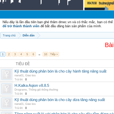
Nếu đây là lần đầu tiên bạn ghé thăm dmec.vn và có thắc mắc, bạn có th
để trở thành thành viên
để bắt đầu đăng bán sản phẩm của mình.
Trang chủ
Diễn đàn
Bài
1
2
3
4
5
6
→
10
Tiếp >
TIÊU ĐỀ
Kỹ thuật dùng phân bón lá cho cây hành tăng năng suất
nana01
,
Giao lưu
Trả lời:
0
H.Kalka Aqion v8.8.5
Drograms
,
Thông gió thông thường
Trả lời:
0
Kỹ thuật dùng phân bón lá cho cây dừa tăng năng suất
nana01
,
Giao lưu
Trả lời:
0