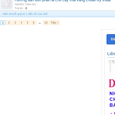
Hướng dẫn bón phân lá cho cây mai vàng chuẩn kỹ thuật
nana01
,
Giao lưu
Trả lời:
0
Hiển thị kết quả từ 1 đến 20 của 200
1
2
3
4
5
6
→
10
Tiếp >
Đă
Liê