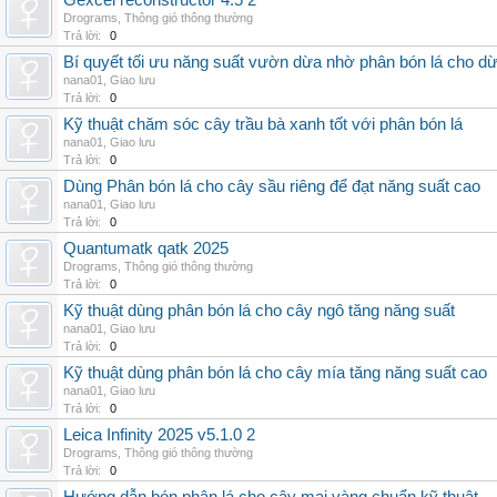
Gexcel reconstructor 4.5 2
Drograms
,
Thông gió thông thường
Trả lời:
0
Bí quyết tối ưu năng suất vườn dừa nhờ phân bón lá cho d
nana01
,
Giao lưu
Trả lời:
0
Kỹ thuật chăm sóc cây trầu bà xanh tốt với phân bón lá
nana01
,
Giao lưu
Trả lời:
0
Dùng Phân bón lá cho cây sầu riêng để đạt năng suất cao
nana01
,
Giao lưu
Trả lời:
0
Quantumatk qatk 2025
Drograms
,
Thông gió thông thường
Trả lời:
0
Kỹ thuật dùng phân bón lá cho cây ngô tăng năng suất
nana01
,
Giao lưu
Trả lời:
0
Kỹ thuật dùng phân bón lá cho cây mía tăng năng suất cao
nana01
,
Giao lưu
Trả lời:
0
Leica Infinity 2025 v5.1.0 2
Drograms
,
Thông gió thông thường
Trả lời:
0