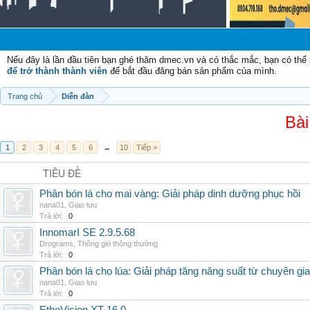
Ch
Nếu đây là lần đầu tiên bạn ghé thăm dmec.vn và có thắc mắc, bạn có th
để trở thành thành viên
để bắt đầu đăng bán sản phẩm của mình.
Trang chủ
Diễn đàn
Bài
1
2
3
4
5
6
→
10
Tiếp >
TIÊU ĐỀ
Phân bón lá cho mai vàng: Giải pháp dinh dưỡng phục hồi
nana01
,
Giao lưu
Trả lời:
0
InnomarI SE 2.9.5.68
Drograms
,
Thông gió thông thường
Trả lời:
0
Phân bón lá cho lúa: Giải pháp tăng năng suất từ chuyên gia
nana01
,
Giao lưu
Trả lời:
0