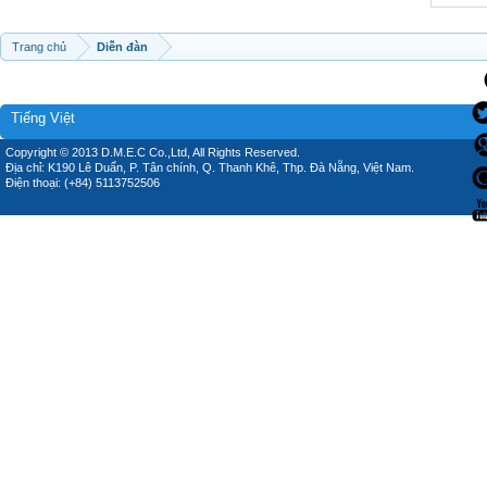
Trang chủ
Diễn đàn
Tiếng Việt
Copyright © 2013 D.M.E.C Co.,Ltd, All Rights Reserved.
Địa chỉ: K190 Lê Duẩn, P. Tân chính, Q. Thanh Khê, Thp. Đà Nẵng, Việt Nam.
Điện thoại: (+84) 5113752506