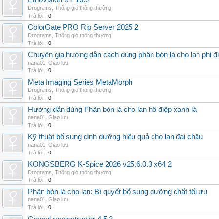
EthoVision XT 16.0
Drograms
,
Thông gió thông thường
Trả lời:
0
ColorGate PRO Rip Server 2025 2
Drograms
,
Thông gió thông thường
Trả lời:
0
Chuyên gia hướng dẫn cách dùng phân bón lá cho lan phi đ
nana01
,
Giao lưu
Trả lời:
0
Meta Imaging Series MetaMorph
Drograms
,
Thông gió thông thường
Trả lời:
0
Hướng dẫn dùng Phân bón lá cho lan hồ điệp xanh lá
nana01
,
Giao lưu
Trả lời:
0
Kỹ thuật bổ sung dinh dưỡng hiệu quả cho lan đai châu
nana01
,
Giao lưu
Trả lời:
0
KONGSBERG K-Spice 2026 v25.6.0.3 x64 2
Drograms
,
Thông gió thông thường
Trả lời:
0
Phân bón lá cho lan: Bí quyết bổ sung dưỡng chất tối ưu
nana01
,
Giao lưu
Trả lời:
0