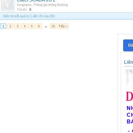
Citect SCADA 8.0 2
Drograms
,
Thông gió thông thường
Trả lời:
0
Hiển thị kết quả từ 1 đến 20 của 200
1
2
3
4
5
6
→
10
Tiếp >
Đă
Liê