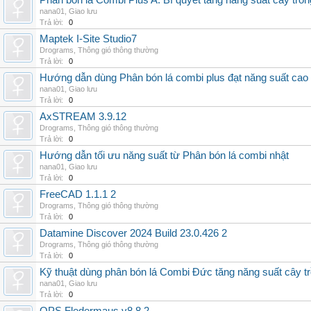
Phân bón lá Combi Plus A: Bí quyết tăng năng suất cây trồn
nana01
,
Giao lưu
Trả lời:
0
Maptek I-Site Studio7
Drograms
,
Thông gió thông thường
Trả lời:
0
Hướng dẫn dùng Phân bón lá combi plus đạt năng suất cao
nana01
,
Giao lưu
Trả lời:
0
AxSTREAM 3.9.12
Drograms
,
Thông gió thông thường
Trả lời:
0
Hướng dẫn tối ưu năng suất từ Phân bón lá combi nhật
nana01
,
Giao lưu
Trả lời:
0
FreeCAD 1.1.1 2
Drograms
,
Thông gió thông thường
Trả lời:
0
Datamine Discover 2024 Build 23.0.426 2
Drograms
,
Thông gió thông thường
Trả lời:
0
Kỹ thuật dùng phân bón lá Combi Đức tăng năng suất cây t
nana01
,
Giao lưu
Trả lời:
0