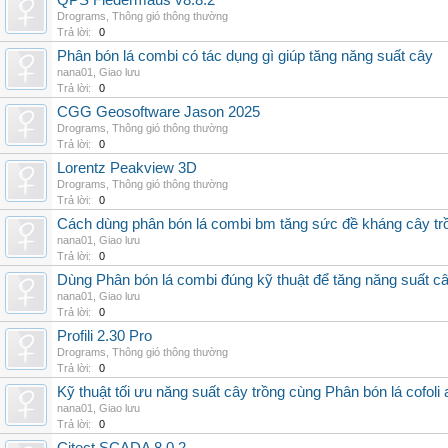
QPS Fledermaus v8.8.2
Drograms
,
Thông gió thông thường
Trả lời:
0
Phân bón lá combi có tác dụng gì giúp tăng năng suất cây
nana01
,
Giao lưu
Trả lời:
0
CGG Geosoftware Jason 2025
Drograms
,
Thông gió thông thường
Trả lời:
0
Lorentz Peakview 3D
Drograms
,
Thông gió thông thường
Trả lời:
0
Cách dùng phân bón lá combi bm tăng sức đề kháng cây tr
nana01
,
Giao lưu
Trả lời:
0
Dùng Phân bón lá combi đúng kỹ thuật để tăng năng suất c
nana01
,
Giao lưu
Trả lời:
0
Profili 2.30 Pro
Drograms
,
Thông gió thông thường
Trả lời:
0
Kỹ thuật tối ưu năng suất cây trồng cùng Phân bón lá cofoli
nana01
,
Giao lưu
Trả lời:
0