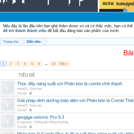
Chà
Nếu đây là lần đầu tiên bạn ghé thăm dmec.vn và có thắc mắc, bạn có th
để trở thành thành viên
để bắt đầu đăng bán sản phẩm của mình.
Trang chủ
Diễn đàn
Bài
1
2
3
4
5
6
→
10
Tiếp >
TIÊU ĐỀ
Thúc đẩy năng suất với Phân bón lá combi vĩnh thạnh
nana01
,
Giao lưu
Trả lời:
0
Giải pháp dinh dưỡng toàn diện với Phân bón lá Combi Thái
nana01
,
Giao lưu
Trả lời:
0
geogiga seismic Pro 9.3
Drograms
,
Thông gió thông thường
Trả lời:
0