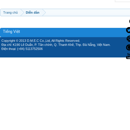
Trang chủ
Diễn đàn
Tiếng Việt
Copyright © 2013 D.M.E.C Co.,Ltd, All Rights Reserved.
Địa chỉ: K190 Lê Duẩn, P. Tân chính, Q. Thanh Khê, Thp. Đà Nẵng, Việt Nam.
Điện thoại: (+84) 5113752506