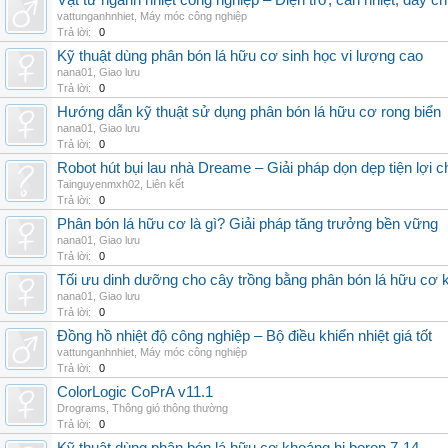
Vật tư ngành nhiệt công nghiệp – Điện trở, can nhiệt, dây ch
vattunganhnhiet
,
Máy móc công nghiệp
Trả lời:
0
Kỹ thuật dùng phân bón lá hữu cơ sinh học vi lượng cao
nana01
,
Giao lưu
Trả lời:
0
Hướng dẫn kỹ thuật sử dụng phân bón lá hữu cơ rong biển
nana01
,
Giao lưu
Trả lời:
0
Robot hút bụi lau nhà Dreame – Giải pháp dọn dẹp tiện lợi ch
Tainguyenmxh02
,
Liên kết
Trả lời:
0
Phân bón lá hữu cơ là gì? Giải pháp tăng trưởng bền vững
nana01
,
Giao lưu
Trả lời:
0
Tối ưu dinh dưỡng cho cây trồng bằng phân bón lá hữu cơ
nana01
,
Giao lưu
Trả lời:
0
Đồng hồ nhiệt độ công nghiệp – Bộ điều khiển nhiệt giá tốt
vattunganhnhiet
,
Máy móc công nghiệp
Trả lời:
0
ColorLogic CoPrA v11.1
Drograms
,
Thông gió thông thường
Trả lời:
0