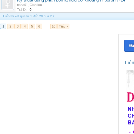
Kỹ thuật dùng phân bón lá hữu cơ khoáng hi boron 7-14
nana01
,
Giao lưu
Trả lời:
0
Hiển thị kết quả từ 1 đến 20 của 200
1
2
3
4
5
6
→
10
Tiếp >
Đă
Liê