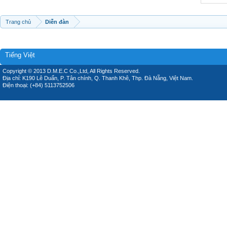
Trang chủ
Diễn đàn
Tiếng Việt
Copyright © 2013 D.M.E.C Co.,Ltd, All Rights Reserved.
Địa chỉ: K190 Lê Duẩn, P. Tân chính, Q. Thanh Khê, Thp. Đà Nẵng, Việt Nam.
Điện thoại: (+84) 5113752506