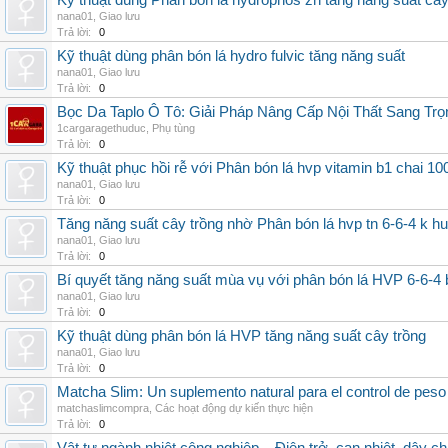
Kỹ thuật dùng Phân bón lá hydrophos zn tăng năng suất câ
nana01
,
Giao lưu
Trả lời:
0
Kỹ thuật dùng phân bón lá hydro fulvic tăng năng suất
nana01
,
Giao lưu
Trả lời:
0
Bọc Da Taplo Ô Tô: Giải Pháp Nâng Cấp Nội Thất Sang Trọ
1cargaragethuduc
,
Phụ tùng
Trả lời:
0
Kỹ thuật phục hồi rễ với Phân bón lá hvp vitamin b1 chai 10
nana01
,
Giao lưu
Trả lời:
0
Tăng năng suất cây trồng nhờ Phân bón lá hvp tn 6-6-4 k h
nana01
,
Giao lưu
Trả lời:
0
Bí quyết tăng năng suất mùa vụ với phân bón lá HVP 6-6-4 
nana01
,
Giao lưu
Trả lời:
0
Kỹ thuật dùng phân bón lá HVP tăng năng suất cây trồng
nana01
,
Giao lưu
Trả lời:
0
Matcha Slim: Un suplemento natural para el control de peso
matchaslimcompra
,
Các hoạt động dự kiến thực hiện
Trả lời:
0