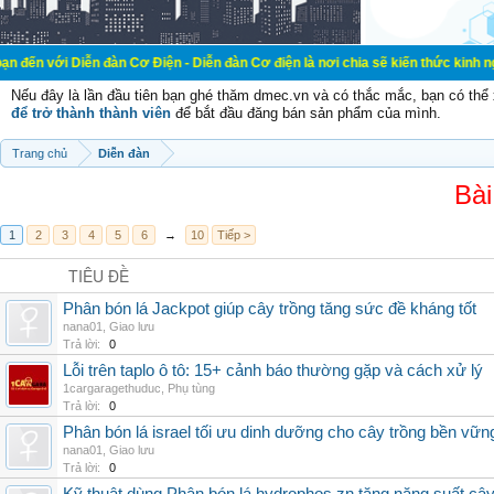
ễn đàn Cơ Điện - Diễn đàn Cơ điện là nơi chia sẽ kiến thức kinh nghiệm trong l
Nếu đây là lần đầu tiên bạn ghé thăm dmec.vn và có thắc mắc, bạn có th
để trở thành thành viên
để bắt đầu đăng bán sản phẩm của mình.
Trang chủ
Diễn đàn
Bài
1
2
3
4
5
6
→
10
Tiếp >
TIÊU ĐỀ
Phân bón lá Jackpot giúp cây trồng tăng sức đề kháng tốt
nana01
,
Giao lưu
Trả lời:
0
Lỗi trên taplo ô tô: 15+ cảnh báo thường gặp và cách xử lý
1cargaragethuduc
,
Phụ tùng
Trả lời:
0
Phân bón lá israel tối ưu dinh dưỡng cho cây trồng bền vữn
nana01
,
Giao lưu
Trả lời:
0