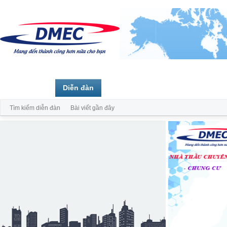
Trang chủ
Diễn đàn
Thành viên
Tìm kiếm diễn đàn
Bài viết gần đây